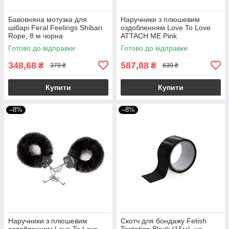
Бавовняна мотузка для
Наручники з плюшевим
шібарі Feral Feelings Shibari
оздобленням Love To Love
Rope, 8 м чорна
ATTACH ME Pink
Готово до відправки
Готово до відправки
348,68
587,88
₴
₴
379 ₴
639 ₴
Купити
Купити
–8%
–8%
Наручники з плюшевим
Скотч для бондажу Fetish
оздобленням Love To Love
Tentation Black (15м), не