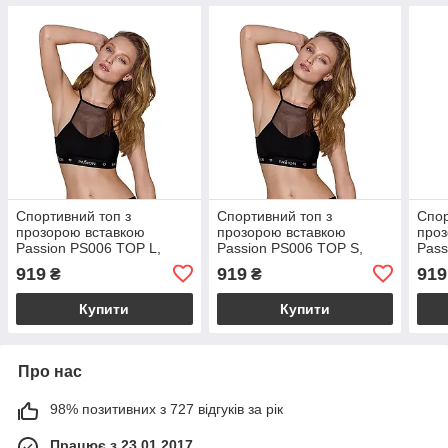
Спортивний топ з
Спортивний топ з
Спор
прозорою вставкою
прозорою вставкою
проз
Passion PS006 TOP L,
Passion PS006 TOP S,
Pass
black
black
whit
919
919
919
₴
₴
Купити
Купити
Про нас
98% позитивних з 727 відгуків за рік
Працює з 23.01.2017