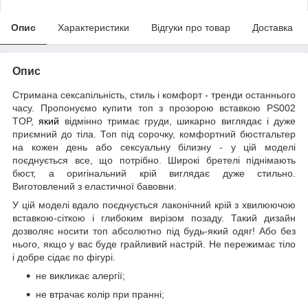
Опис
Характеристики
Відгуки про товар
Доставка
Опис
Стримана сексапільність, стиль і комфорт - тренди останнього
часу. Пропонуємо купити топ з прозорою вставкою PS002
TOP,
який
відмінно тримає груди, шикарно виглядає і дуже
приємний до тіла. Топ під сорочку, комфортний бюстгальтер
на кожен день або сексуальну білизну - у цій моделі
поєднується все, що потрібно. Широкі бретелі піднімають
бюст, а оригінальний крій виглядає дуже стильно.
Виготовлений з еластичної бавовни.
У цій моделі вдало поєднується лаконічний крій з хвилюючою
вставкою-сіткою і глибоким вирізом позаду. Такий дизайн
дозволяє носити топ абсолютно під будь-який одяг! Або без
нього, якщо у вас буде грайливий настрій. Не пережимає тіло
і добре сідає по фігурі.
не викликає алергії;
не втрачає колір при пранні;