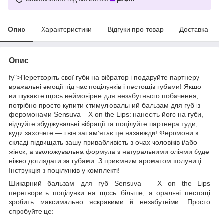
Опис
Характеристики
Відгуки про товар
Доставка
Опис
fy">Перетворіть свої губи на вібратор і подаруйте партнеру
вражальні емоції під час поцілунків і пестощів губами! Якщо
ви шукаєте щось неймовірне для незабутнього побачення,
потрібно просто купити стимулювальний бальзам для губ із
феромонами Sensuva – X on the Lips: нанесіть його на губи,
відчуйте збуджувальні вібрації та поцілуйте партнера туди,
куди захочете — і він запам’ятає це назавжди! Феромони в
складі підвищать вашу привабливість в очах чоловіків і/або
жінок, а зволожувальна формула з натуральними оліями буде
ніжно доглядати за губами. З приємним ароматом полуниці.
Інструкція з поцілунків у комплекті!
Шикарний бальзам для губ Sensuva – X on the Lips
перетворить поцілунки на щось більше, а оральні пестощі
зробить максимально яскравими й незабутніми. Просто
спробуйте це: