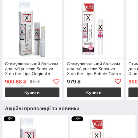
Стимулювальний бальзам
Стимулювальний бальзам
Сти
для губ унісекс Sensuva –
для губ унісекс Sensuva –
для 
X on the Lips Original з
X on the Lips Bubble Gum з
X on
феромонами
феромонами, жуйка
фер
900,68
979
900
₴
₴
979 ₴
Купити
Купити
Акційні пропозиції та новинки
–8%
–8%