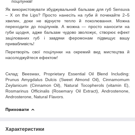
поцілунків!
Як використовувати збуджувальний бальзам для губ Sensuva
– X on the Lips? Просто нанесіть на губи й почекайте 2–5
хвилин, доки не відчуєте тепло й поколювання. Можна
переходити до поцілунків. А можна — просто наносити на
губи щодня, адже бальзам чудово зволожує, створює ефект
зацілованих губ і завдяки феромонам підвищує вашу
привабливість!
Перетворіть свої поцілунки на окремий вид мистецтва й
насолоджуйтеся ефектом!
Склад: Beeswax, Proprietary Essential Oil Blend Including:
Prunus Amygdalus Dulcis (Sweet Almond Oil), Cinnamomum
Zeylanicum (Cinnamon Oil), Natural Tocopherols (vitamin E),
Rosmarinus Officinalis (Rosemary Oil Extract), Androstenone,
Androsterone, Natural Flavors.
Приховати
Характеристики