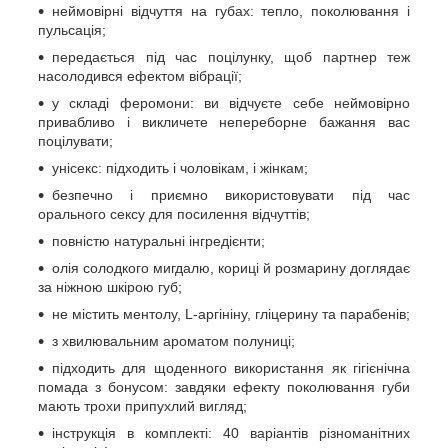
неймовірні відчуття на губах: тепло, поколювання і
пульсація;
передається під час поцілунку, щоб партнер теж
насолодився ефектом вібрації;
у складі феромони: ви відчуєте себе неймовірно
привабливо і викличете непереборне бажання вас
поцілувати;
унісекс: підходить і чоловікам, і жінкам;
безпечно і приємно використовувати під час
орального сексу для посилення відчуттів;
повністю натуральні інгредієнти;
олія солодкого мигдалю, кориці й розмарину доглядає
за ніжною шкірою губ;
не містить ментолу, L-аргініну, гліцерину та парабенів;
з хвилювальним ароматом полуниці;
підходить для щоденного використання як гігієнічна
помада з бонусом: завдяки ефекту поколювання губи
мають трохи припухлий вигляд;
інструкція в комплекті: 40 варіантів різноманітних