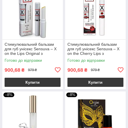
Стимулювальний бальзам
Стимулювальний бальзам
для губ унісекс Sensuva – X
для губ унісекс Sensuva – X
on the Lips Original з
on the Cherry Lips з
феромонами
феромонами, вишня
Готово до відправки
Готово до відправки
900,68
900,68
₴
₴
979 ₴
979 ₴
Купити
Купити
–8%
–8%