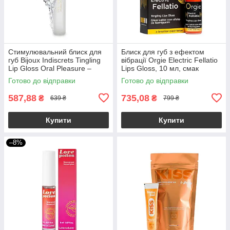
Стимулювальний блиск для
Блиск для губ з ефектом
губ Bijoux Indiscrets Tingling
вібрації Orgie Electric Fellatio
Lip Gloss Oral Pleasure –
Lips Gloss, 10 мл, смак
warming&cooling
фруктового асорті
Готово до відправки
Готово до відправки
587,88
735,08
₴
₴
639 ₴
799 ₴
Купити
Купити
–8%