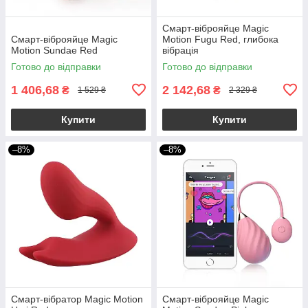
Смарт-віброяйце Magic
Смарт-віброяйце Magic
Motion Fugu Red, глибока
Motion Sundae Red
вібрація
Готово до відправки
Готово до відправки
1 406,68
2 142,68
₴
₴
1 529 ₴
2 329 ₴
Купити
Купити
–8%
–8%
Смарт-вібратор Magic Motion
Смарт-віброяйце Magic