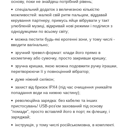
основу, поки не знайдеш потрібний рівень;
спеціальний додаток з величезною кількістю
можливостей: малюй свій ритм пальцем, віддавай
керування партнеру, примусь яйце вібрувати у такт
улюбленій музиці, відкривай нові режими і поділися з
однодумцями по всьому світу;
можна пестити будь-які ерогенні зони, у тому числі -
вводити вагінально;
зручний тревел-формат: клади його прямо в
косметичку або сумочку, просто закривши кришку;
зручна кришка, якою можна подовжити ручку іграшки,
перетворюючи її у повноцінний вібратор;
дуже ніжний силікон;
захист від бризок IPX4 (під час очищення уникайте
попадання води на нижню частину);
революційна зарядка: без кабелю та інших
пристосувань! USB-роз'єм захований під основу
"помади", просто вставляй його в порт, як флешку, і
заряджай;
інструкція, у тому числі російськомовна, в комплекті.