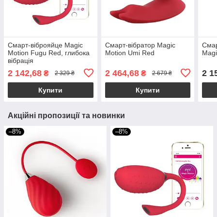
Смарт-віброяйце Magic
Смарт-вібратор Magic
Смар
Motion Fugu Red, глибока
Motion Umi Red
Magi
вібрація
2 142,68
2 464,68
2 1
₴
₴
2 329 ₴
2 679 ₴
Купити
Купити
Акційні пропозиції та новинки
–8%
–8%