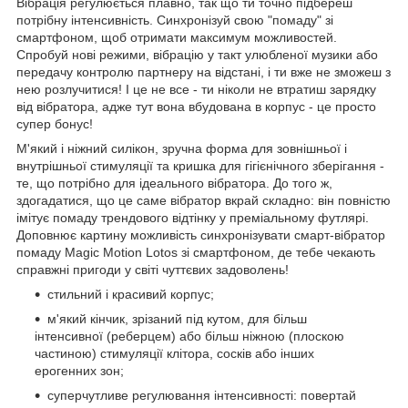
Вібрація регулюється плавно, так що ти точно підбереш
потрібну інтенсивність. Синхронізуй свою "помаду" зі
смартфоном, щоб отримати максимум можливостей.
Спробуй нові режими, вібрацію у такт улюбленої музики або
передачу контролю партнеру на відстані, і ти вже не зможеш з
нею розлучитися! І це не все - ти ніколи не втратиш зарядку
від вібратора, адже тут вона вбудована в корпус - це просто
супер бонус!
М'який і ніжний силікон, зручна форма для зовнішньої і
внутрішньої стимуляції та кришка для гігієнічного зберігання -
те, що потрібно для ідеального вібратора. До того ж,
здогадатися, що це саме вібратор вкрай складно: він повністю
імітує помаду трендового відтінку у преміальному футлярі.
Доповнює картину можливість синхронізувати смарт-вібратор
помаду Magic Motion Lotos зі смартфоном, де тебе чекають
справжні пригоди у світі чуттєвих задоволень!
стильний і красивий корпус;
м'який кінчик, зрізаний під кутом, для більш
інтенсивної (реберцем) або більш ніжною (плоскою
частиною) стимуляції клітора, сосків або інших
ерогенних зон;
суперчутливе регулювання інтенсивності: повертай