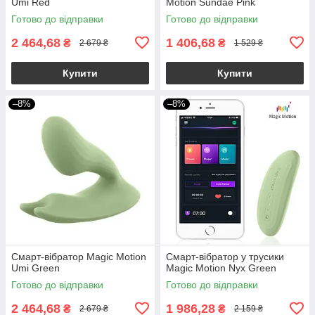
Umi Red
Motion Sundae Pink
Готово до відправки
Готово до відправки
2 464,68
1 406,68
₴
₴
2 679 ₴
1 529 ₴
Купити
Купити
–8%
–8%
Смарт-вібратор Magic Motion
Смарт-вібратор у трусики
Umi Green
Magic Motion Nyx Green
Готово до відправки
Готово до відправки
2 464,68
1 986,28
₴
₴
2 679 ₴
2 159 ₴