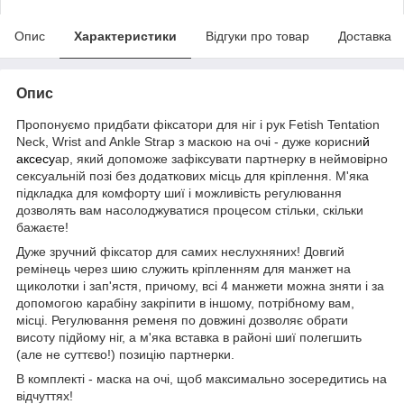
Опис
Характеристики
Відгуки про товар
Доставка
Опис
Пропонуємо придбати фіксатори для ніг і рук Fetish Tentation
Neck, Wrist and Ankle Strap з маскою на очі - дуже корисни
й
аксесу
ар, який допоможе зафіксувати партнерку в неймовірно
сексуальній позі без додаткових місць для кріплення. М'яка
підкладка для комфорту шиї і можливість регулювання
дозволять вам насолоджуватися процесом стільки, скільки
бажаєте!
Дуже зручний фіксатор для самих неслухняних! Довгий
ремінець через шию служить кріпленням для манжет на
щиколотки і зап'ястя, причому, всі 4 манжети можна зняти і за
допомогою карабіну закріпити в іншому, потрібному вам,
місці. Регулювання ременя по довжині дозволяє обрати
висоту підйому ніг, а м'яка вставка в районі шиї полегшить
(але не суттєво!) позицію партнерки.
В комплекті - маска на очі, щоб максимально зосередитись на
відчуттях!