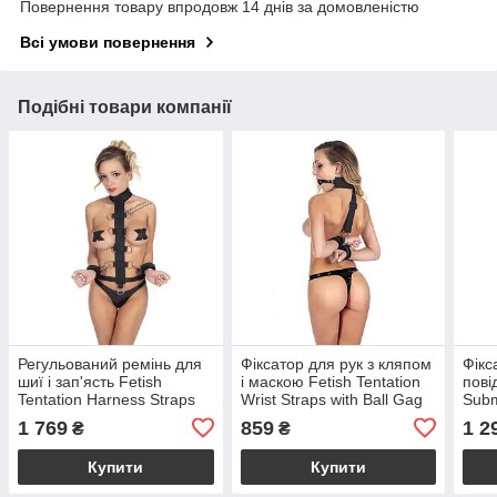
Повернення товару впродовж 14 днів за домовленістю
Всі умови повернення
Подібні товари компанії
Регульований ремінь для
Фіксатор для рук з кляпом
Фікс
шиї і зап'ясть Fetish
і маскою Fetish Tentation
пові
Tentation Harness Straps
Wrist Straps with Ball Gag
Subm
for Neck з маскою на очі
hand
1 769
859
1 2
₴
₴
Купити
Купити