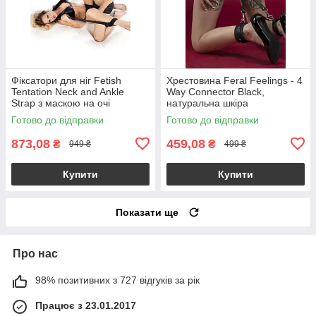
Фіксатори для ніг Fetish
Хрестовина Feral Feelings - 4
Tentation Neck and Ankle
Way Connector Black,
Strap з маскою на очі
натуральна шкіра
Готово до відправки
Готово до відправки
873,08
459,08
₴
₴
949 ₴
499 ₴
Купити
Купити
Показати ще
Про нас
98% позитивних з 727 відгуків за рік
Працює з 23.01.2017