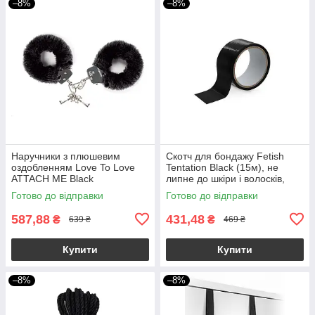
–8%
–8%
Наручники з плюшевим
Скотч для бондажу Fetish
оздобленням Love To Love
Tentation Black (15м), не
ATTACH ME Black
липне до шкіри і волосків,
тільки сам до себе
Готово до відправки
Готово до відправки
587,88
431,48
₴
₴
639 ₴
469 ₴
Купити
Купити
–8%
–8%