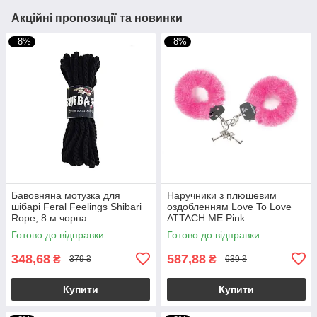
Акційні пропозиції та новинки
–8%
–8%
Бавовняна мотузка для
Наручники з плюшевим
шібарі Feral Feelings Shibari
оздобленням Love To Love
Rope, 8 м чорна
ATTACH ME Pink
Готово до відправки
Готово до відправки
348,68
587,88
₴
₴
379 ₴
639 ₴
Купити
Купити