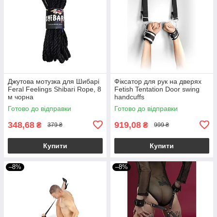
Джутова мотузка для Шибарі
Фіксатор для рук на дверях
Feral Feelings Shibari Rope, 8
Fetish Tentation Door swing
м чорна
handcuffs
Готово до відправки
Готово до відправки
348,68
919,08
₴
₴
379 ₴
999 ₴
Купити
Купити
–8%
–8%