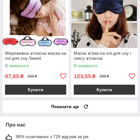
Мереживна атласна маска на
Маска м'яка на очі для сну і
очі для сну Sweet
сексу атласна
В наявності
В наявності
97,85
103,55
₴
₴
103 ₴
109 ₴
Купити
Купити
Показати ще
Про нас
98% позитивних з 726 відгуків за рік