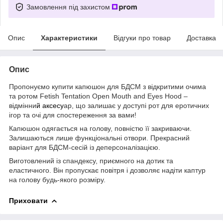
Замовлення під захистом
Опис
Характеристики
Відгуки про товар
Доставка
Опис
Пропонуємо купити капюшон для БДСМ з відкритими очима
та ротом Fetish Tentation Open Mouth and Eyes Hood –
відмінни
й аксесу
ар, що залишає у доступі рот для еротичних
ігор та очі для спостереження за вами!
Капюшон одягається на голову, повністю її закриваючи.
Залишаються лише функціональні отвори. Прекрасний
варіант для БДСМ-сесій із деперсоналізацією.
Виготовлений із спандексу, приємного на дотик та
еластичного. Він пропускає повітря і дозволяє надіти каптур
на голову будь-якого розміру.
Приховати