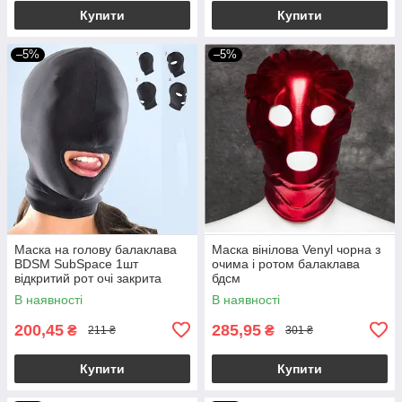
Купити
Купити
–5%
–5%
Маска на голову балаклава
Маска вінілова Venyl чорна з
BDSM SubSpace 1шт
очима і ротом балаклава
відкритий рот очі закрита
бдсм
бдсм
В наявності
В наявності
200,45
285,95
₴
₴
211 ₴
301 ₴
Купити
Купити