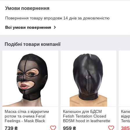
Умови повернення
Повернення товару впродовж 14 днів за домовленістю
Всі умови повернення
Подібні товари компанії
Маска сітка з відкритим
Капюшон для БДСМ
Кап
ротом та очима Feral
Fetish Tentation Closed
відк
Feelings - Mask Black
BDSM hood in leatherette
Tent
Hoo
739
959
385
₴
₴