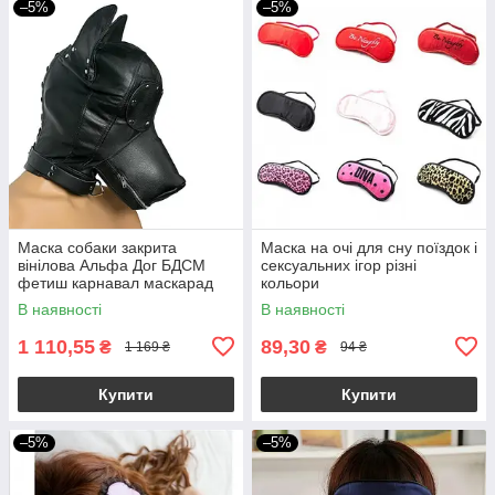
–5%
–5%
Маска собаки закрита
Маска на очі для сну поїздок і
вінілова Альфа Дог БДСМ
сексуальних ігор різні
фетиш карнавал маскарад
кольори
В наявності
В наявності
1 110,55
89,30
₴
₴
1 169 ₴
94 ₴
Купити
Купити
–5%
–5%