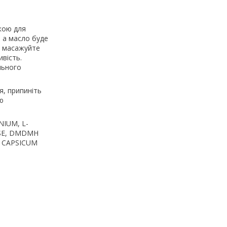
кою для
 а масло буде
но масажуйте
вість.
льного
я, припиніть
ю
NIUM, L-
OSE, DMDMH
, CAPSICUM