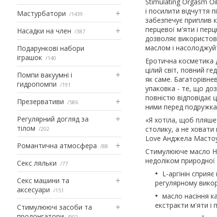
Stimulating Orgasm Oi
і посилити відчуття пі
Мастурбатори
1439
забезпечує приплив к
перцевої м'яти і перц
Насадки на член
387
дозволяє використову
маслом і насолоджуй
Подарункові набори
іграшок
140
Еротична косметика д
цілий світ, повний ге
Помпи вакуумні і
як саме. Багаторівнев
гидропомпи
191
упаковка - те, що до
повністю відповідає 
Презервативи
586
ними перед подружка
Регулярний догляд за
«Я хотіла, щоб пляше
тілом
столику, а не ховати
202
Love Анджела Мастоу
Романтична атмосфера
88
Стимулююче масло Hig
недоліком природної з
Секс ляльки
77
L-аргінін сприя
Секс машини та
регулярному викори
аксесуари
151
масло насіння к
екстракти м'яти і 
Стимулюючі засоби та
пролонгатори
902