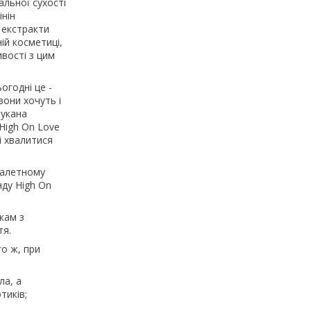
альної сухості
інін
 екстракти
ій косметиці,
вості з цим
огодні це -
вони хочуть і
шукана
High On Love
і хвалитися
уалетному
нду High On
кам з
тя.
го ж, при
ла, а
тиків;