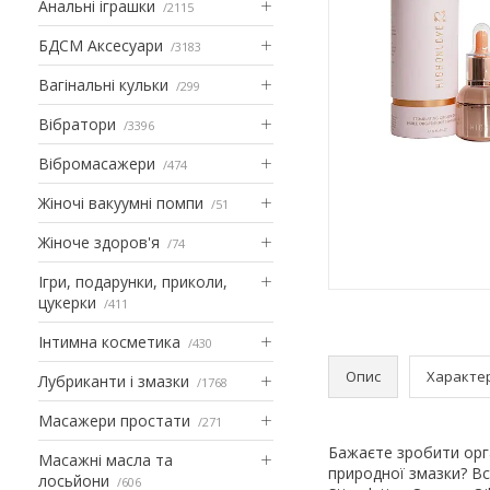
Анальні іграшки
2115
БДСМ Аксесуари
3183
Вагінальні кульки
299
Вібратори
3396
Вібромасажери
474
Жіночі вакуумні помпи
51
Жіноче здоров'я
74
Ігри, подарунки, приколи,
цукерки
411
Інтимна косметика
430
Опис
Характе
Лубриканти і змазки
1768
Масажери простати
271
Бажаєте зробити орг
Масажні масла та
природної змазки? В
лосьйони
606