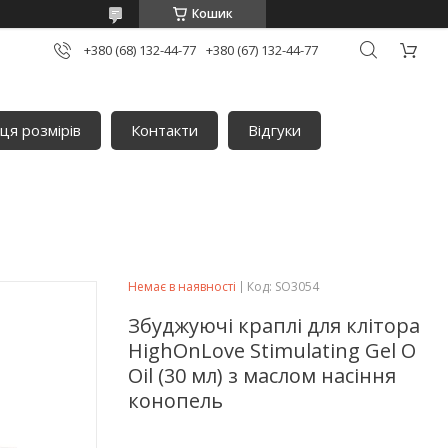
Кошик
+380 (68) 132-44-77
+380 (67) 132-44-77
ця розмірів
Контакти
Відгуки
Немає в наявності
Код:
SO3054
Збуджуючі краплі для клітора
HighOnLove Stimulating Gel O
Oil (30 мл) з маслом насіння
конопель