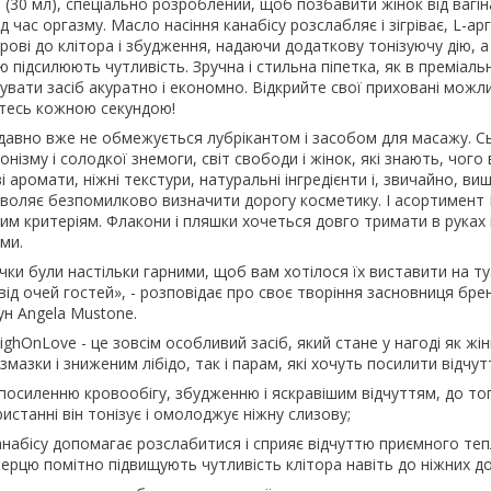
l (30 мл), спеціально розроблений, щоб позбавити жінок від вагін
д час оргазму. Масло насіння канабісу розслабляє і зігріває, L-арг
рові до клітора і збудження, надаючи додаткову тонізуючу дію, а
ю підсилюють чутливість. Зручна і стильна піпетка, як в преміальн
вати засіб акуратно і економно. Відкрийте свої приховані можли
тесь кожною секундою!
авно вже не обмежується лубрікантом і засобом для масажу. Сь
донізму і солодкої знемоги, світ свободи і жінок, які знають, чого 
і аромати, ніжні текстури, натуральні інгредієнти і, звичайно, ви
зволяє безпомилково визначити дорогу косметику. І асортимент 
цим критеріям. Флакони і пляшки хочеться довго тримати в руках 
ми.
чки були настільки гарними, щоб вам хотілося їх виставити на т
 від очей гостей», - розповідає про своє творіння засновниця бре
н Angela Mustone.
hOnLove - це зовсім особливий засіб, який стане у нагоді як жін
мазки і зниженим лібідо, так і парам, які хочуть посилити відчут
є посиленню кровообігу, збудженню і яскравішим відчуттям, до то
станні він тонізує і омолоджує ніжну слизову;
анабісу допомагає розслабитися і сприяє відчуттю приємного теп
перцю помітно підвищують чутливість клітора навіть до ніжних до