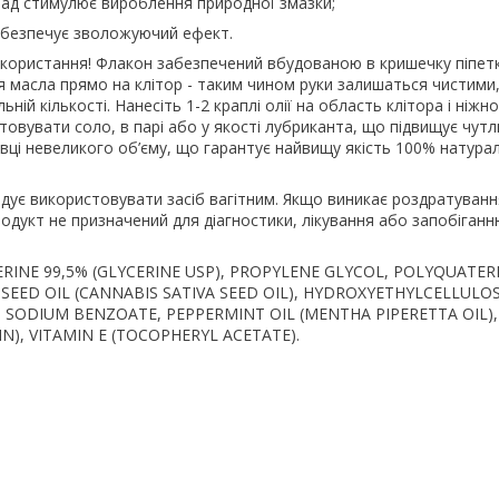
ад стимулює вироблення природної змазки;
абезпечує зволожуючий ефект.
використання! Флакон забезпечений вбудованою в кришечку піпет
 масла прямо на клітор - таким чином руки залишаться чистими,
ьній кількості. Нанесіть 1-2 краплі олії на область клітора і ніж
овувати соло, в парі або у якості лубриканта, що підвищує чутли
вці невеликого об’єму, що гарантує найвищу якість 100% натура
ує використовувати засіб вагітним. Якщо виникає роздратуванн
одукт не призначений для діагностики, лікування або запобіганн
ERINE 99,5% (GLYCERINE USP), PROPYLENE GLYCOL, POLYQUATER
 SEED OIL (CANNABIS SATIVA SEED OIL), HYDROXYETHYLCELLUL
SODIUM BENZOATE, PEPPERMINT OIL (MENTHA PIPERETTA OIL)
N), VITAMIN E (TOCOPHERYL ACETATE).