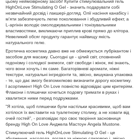
цьому неймовірному засобі! Купити стимулювальний гель
HighOnLove Stimulating O Gel - значить подарувати собі
незвичайний досвід і лакшері-догляд. Олії насіння канабісу і
м'яти забезпечують легке поколювання і збудливий ефект, а
L-аргінін володіє омолоджувальними і тонізувальними
властивостями, викликаючи приплив крові прямо до клітора.
Невеликий обсяг продукту гарантує найвищу якість
натурального гелю.
Еротична косметика давно вже не обмежується лубрікантом і
засобом для масажу. Сьогодні це - цілий світ, сповнений
гедонізму і солодкої знемоги, світ свободи і жінок, які знають,
чого вони хочуть і як саме. Багаторівневі аромати, ніжні
текстури, натуральні інгредієнти та, звісно, вишукана упаковка
- те, що дає змогу безпомилково визначити дорогу косметику.
І асортимент High On Love повністю відповідає цим критеріям.
Флакони і пляшечки хочеться подовгу тримати в руках і
хвалитися ними перед подружками.
"Я хотіла, щоб пляшечки були настільки красивими, щоб вам
хотілося їх виставити на туалетному столику, а не ховати від
очей гостей", - розповідає про своє творіння засновниця
бренду High On Love Анджела Мастоун Angela Mustone.
Стимулюючий гель HighOnLove Stimulating O Gel - це
збудження, насолода, догляд за ніжною слизовою і, звісно,