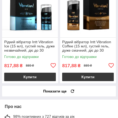
Рідкий вібратор Intt Vibration
Рідкий вібратор Intt Vibration
Ice (15 мл), густий гель, дуже
Coffee (15 мл), густий гель,
незвичайний, діє до 30
дуже смачний, діє до 30
хвилин
хвилин
Готово до відправки
Готово до відправки
817,88
817,88
₴
₴
889 ₴
889 ₴
Купити
Купити
Показати ще
Про нас
98% позитивних з 727 відгуків за рік