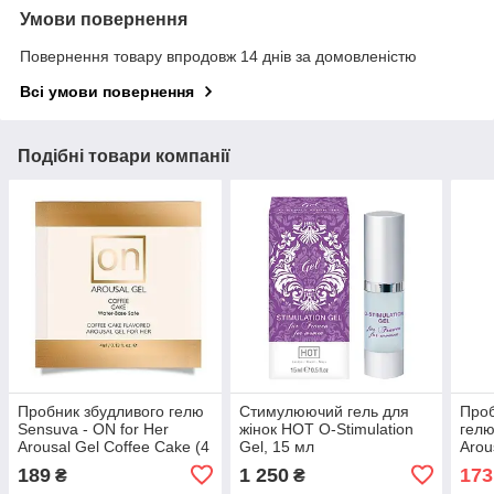
Умови повернення
Повернення товару впродовж 14 днів за домовленістю
Всі умови повернення
Подібні товари компанії
Пробник збудливого гелю
Стимулюючий гель для
Проб
Sensuva - ON for Her
жінок HOT O-Stimulation
гел
Arousal Gel Coffee Cake (4
Gel, 15 мл
Arou
мл)
Spea
189
1 250
173
₴
₴