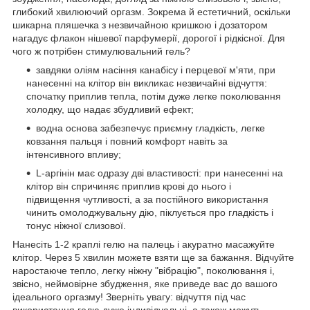
глибокий хвилюючий оргазм. Зокрема й естетичний, оскільки
шикарна пляшечка з незвичайною кришкою і дозатором
нагадує флакон нішевої парфумерії, дорогої і рідкісної. Для
чого ж потрібен стимулювальний гель?
завдяки оліям насіння канабісу і перцевої м'яти, при
нанесенні на клітор він викликає незвичайні відчуття:
спочатку приплив тепла, потім дуже легке поколювання
холодку, що надає збудливий ефект;
водна основа забезпечує приємну гладкість, легке
ковзання пальця і повний комфорт навіть за
інтенсивного впливу;
L-аргінін має одразу дві властивості: при нанесенні на
клітор він спричиняє приплив крові до нього і
підвищення чутливості, а за постійного використання
чинить омолоджувальну дію, піклується про гладкість і
тонус ніжної слизової.
Нанесіть 1-2 краплі гелю на палець і акуратно масажуйте
клітор. Через 5 хвилин можете взяти ще за бажання. Відчуйте
наростаюче тепло, легку ніжну "вібрацію", поколювання і,
звісно, неймовірне збудження, яке приведе вас до вашого
ідеального оргазму! Зверніть увагу: відчуття під час
використання гелю дуже індивідуальні, а також можуть