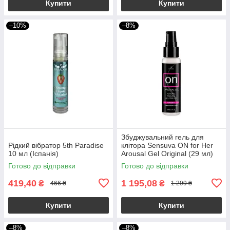
Купити
Купити
–10%
–8%
Збуджувальний гель для
Рідкий вібратор 5th Paradise
клітора Sensuva ON for Her
10 мл (Іспанія)
Arousal Gel Original (29 мл)
рідкий вібратор
Готово до відправки
Готово до відправки
419,40
1 195,08
₴
₴
466 ₴
1 299 ₴
Купити
Купити
–8%
–8%