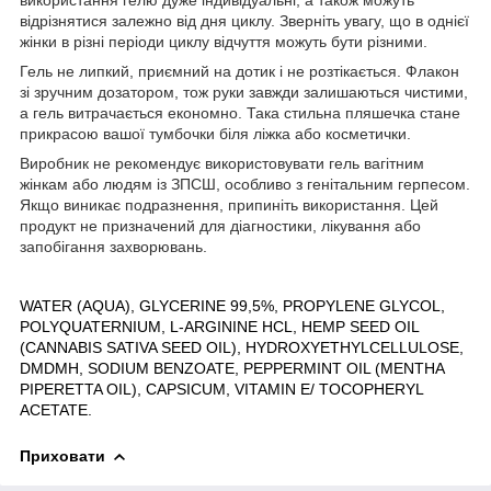
відрізнятися залежно від дня циклу. Зверніть увагу, що в однієї
жінки в різні періоди циклу відчуття можуть бути різними.
Гель не липкий, приємний на дотик і не розтікається. Флакон
зі зручним дозатором, тож руки завжди залишаються чистими,
а гель витрачається економно. Така стильна пляшечка стане
прикрасою вашої тумбочки біля ліжка або косметички.
Виробник не рекомендує використовувати гель вагітним
жінкам або людям із ЗПСШ, особливо з генітальним герпесом.
Якщо виникає подразнення, припиніть використання. Цей
продукт не призначений для діагностики, лікування або
запобігання захворювань.
WATER (AQUA), GLYCERINE 99,5%, PROPYLENE GLYCOL,
POLYQUATERNIUM, L-ARGININE HCL, HEMP SEED OIL
(CANNABIS SATIVA SEED OIL), HYDROXYETHYLCELLULOSE,
DMDMH, SODIUM BENZOATE, PEPPERMINT OIL (MENTHA
PIPERETTA OIL), CAPSICUM, VITAMIN E/ TOCOPHERYL
ACETATE.
Приховати