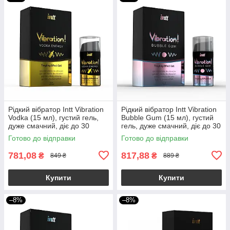
Рідкий вібратор Intt Vibration
Рідкий вібратор Intt Vibration
Vodka (15 мл), густий гель,
Bubble Gum (15 мл), густий
дуже смачний, діє до 30
гель, дуже смачний, діє до 30
хвилин
хвилин
Готово до відправки
Готово до відправки
781,08
817,88
₴
₴
849 ₴
889 ₴
Купити
Купити
–8%
–8%