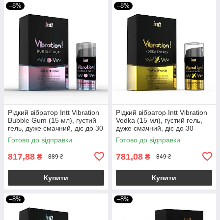
–8%
–8%
Рідкий вібратор Intt Vibration
Рідкий вібратор Intt Vibration
Bubble Gum (15 мл), густий
Vodka (15 мл), густий гель,
гель, дуже смачний, діє до 30
дуже смачний, діє до 30
хвилин
хвилин
Готово до відправки
Готово до відправки
817,88
781,08
₴
₴
889 ₴
849 ₴
Купити
Купити
–8%
–8%