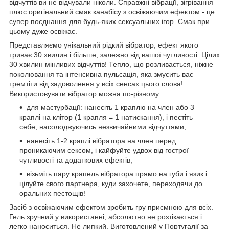
відчуттів ви не відчували ніколи. Справжні вібрації, зігрівання
плюс оригінальний смак канабісу з освіжаючим ефектом - це
супер поєднання для будь-яких сексуальних ігор. Смак при
цьому дуже освіжає.
Представляємо унікальний рідкий вібратор, ефект якого
триває 30 хвилин і більше, залежно від вашої чутливості. Цілих
30 хвилин мінливих відчуттів! Тепло, що розливається, ніжне
поколювання та інтенсивна пульсація, яка змусить вас
тремтіти від задоволення у всіх сенсах цього слова!
Використовувати вібратор можна по-різному:
для мастурбації: нанесіть 1 краплю на член або 3
краплі на клітор (1 крапля = 1 натискання), і пестіть
себе, насолоджуючись незвичайними відчуттями;
нанесіть 1-2 краплі вібратора на член перед
проникаючим сексом, і кайфуйте удвох від гострої
чутливості та додаткових ефектів;
візьміть пару крапель вібратора прямо на губи і язик і
цілуйте свого партнера, куди захочете, переходячи до
оральних пестощів!
Засіб з освіжаючим ефектом зробить гру приємною для всіх.
Гель зручний у використанні, абсолютно не розтікається і
легко наноситься. Не липкий. Виготовлений у Португалії за