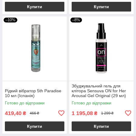
Купити
Купити
–10%
–8%
Збуджувальний гель для
Рідкий вібратор 5th Paradise
клітора Sensuva ON for Her
10 мл (Іспанія)
Arousal Gel Original (29 мл)
рідкий вібратор
Готово до відправки
Готово до відправки
419,40
1 195,08
₴
₴
466 ₴
1 299 ₴
Купити
Купити