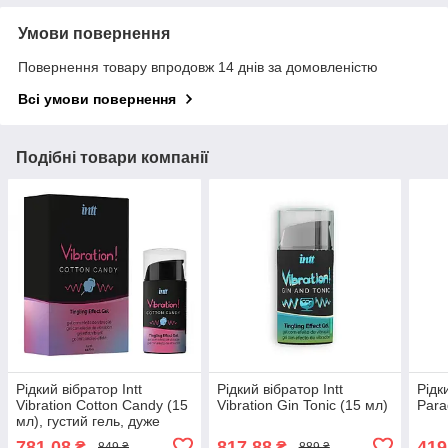
Умови повернення
Повернення товару впродовж 14 днів за домовленістю
Всі умови повернення
Подібні товари компанії
Рідкий вібратор Intt
Рідкий вібратор Intt
Рідк
Vibration Cotton Candy (15
Vibration Gin Tonic (15 мл)
Para
мл), густий гель, дуже
смачний, діє до 30 хвилин
781,08
817,88
419
₴
₴
849 ₴
889 ₴