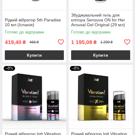
Збуджувальний гель для
Рідкий вібратор 5th Paradise
клітора Sensuva ON for Her
10 мл (Іспанія)
Arousal Gel Original (29 мл)
рідкий вібратор
Готово до відправки
Готово до відправки
419,40
1 195,08
₴
₴
466 ₴
1 299 ₴
Купити
Купити
–8%
–8%
Рідкий вібратор Intt Vibration
Рідкий вібратор Intt Vibration