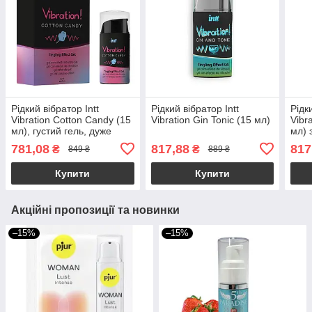
Рідкий вібратор Intt
Рідкий вібратор Intt
Рідк
Vibration Cotton Candy (15
Vibration Gin Tonic (15 мл)
Vibr
мл), густий гель, дуже
мл) 
смачний, діє до 30 хвилин
781,08
817,88
817
₴
₴
849 ₴
889 ₴
Купити
Купити
Акційні пропозиції та новинки
–15%
–15%