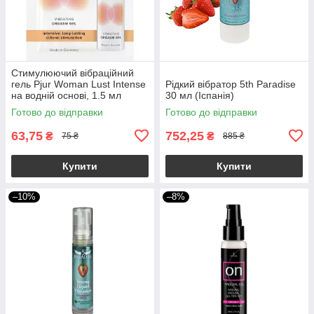
Стимулюючий вібраційний
гель Pjur Woman Lust Intense
Рідкий вібратор 5th Paradise
на водній основі, 1.5 мл
30 мл (Іспанія)
Готово до відправки
Готово до відправки
63,75
752,25
₴
₴
75 ₴
885 ₴
Купити
Купити
–10%
–8%