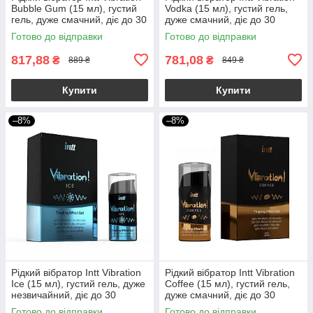
Bubble Gum (15 мл), густий
Vodka (15 мл), густий гель,
гель, дуже смачний, діє до 30
дуже смачний, діє до 30
хвилин
хвилин
Готово до відправки
Готово до відправки
817,88
781,08
₴
₴
889 ₴
849 ₴
Купити
Купити
–8%
–8%
Рідкий вібратор Intt Vibration
Рідкий вібратор Intt Vibration
Ice (15 мл), густий гель, дуже
Coffee (15 мл), густий гель,
незвичайний, діє до 30
дуже смачний, діє до 30
хвилин
хвилин
Готово до відправки
Готово до відправки