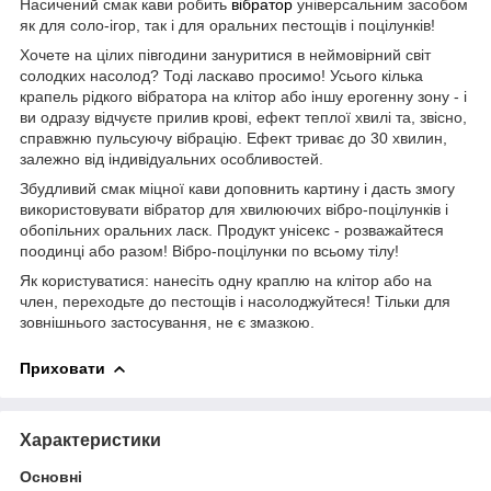
Насичений смак кави робить
вібратор
універсальним засобом
як для соло-ігор, так і для оральних пестощів і поцілунків!
Хочете на цілих півгодини зануритися в неймовірний світ
солодких насолод? Тоді ласкаво просимо! Усього кілька
крапель рідкого вібратора на клітор або іншу ерогенну зону - і
ви одразу відчуєте прилив крові, ефект теплої хвилі та, звісно,
справжню пульсуючу вібрацію. Ефект триває до 30 хвилин,
залежно від індивідуальних особливостей.
Збудливий смак міцної кави доповнить картину і дасть змогу
використовувати вібратор для хвилюючих вібро-поцілунків і
обопільних оральних ласк. Продукт унісекс - розважайтеся
поодинці або разом! Вібро-поцілунки по всьому тілу!
Як користуватися: нанесіть одну краплю на клітор або на
член, переходьте до пестощів і насолоджуйтеся! Тільки для
зовнішнього застосування, не є змазкою.
Приховати
Характеристики
Основні