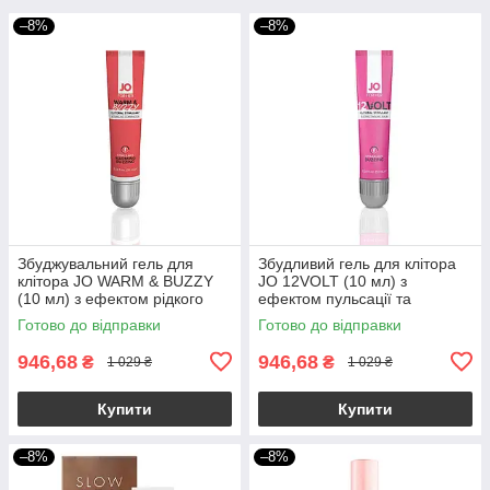
–8%
–8%
Збуджувальний гель для
Збудливий гель для клітора
клітора JO WARM & BUZZY
JO 12VOLT (10 мл) з
(10 мл) з ефектом рідкого
ефектом пульсації та
вібратора
розігріву
Готово до відправки
Готово до відправки
946,68
946,68
₴
₴
1 029 ₴
1 029 ₴
Купити
Купити
–8%
–8%