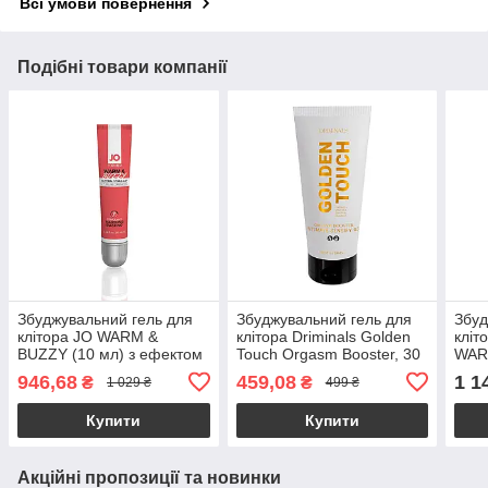
Всі умови повернення
Подібні товари компанії
Збуджувальний гель для
Збуджувальний гель для
Збуд
клітора JO WARM &
клітора Driminals Golden
кліт
BUZZY (10 мл) з ефектом
Touch Orgasm Booster, 30
WAR
рідкого вібратора
мл, розігрів та
розі
946,68
459,08
1 1
₴
₴
1 029 ₴
499 ₴
поколювання
Купити
Купити
Акційні пропозиції та новинки