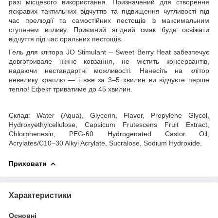
разі місцевого використання. Призначений для створення
яскравих тактильних відчуттів та підвищення чутливості під
час прелюдії та самостійних пестощів із максимальним
ступенем впливу. Приємний ягідний смак буде освіжати
відчуття під час оральних пестощів.
Гель для клітора JO Stimulant – Sweet Berry Heat забезпечує
довготривале ніжне ковзання, не містить консервантів,
надаючи нестандартні можливості. Нанесіть на клітор
невелику краплю — і вже за 3–5 хвилин ви відчуєте перше
тепло! Ефект триватиме до 45 хвилин.
Склад: Water (Aqua), Glycerin, Flavor, Propylene Glycol,
Hydroxyethylcellulose, Capsicum Frutescens Fruit Extract,
Chlorphenesin, PEG-60 Hydrogenated Castor Oil,
Acrylates/C10–30 Alkyl Acrylate, Sucralose, Sodium Hydroxide.
Приховати
Характеристики
Основні