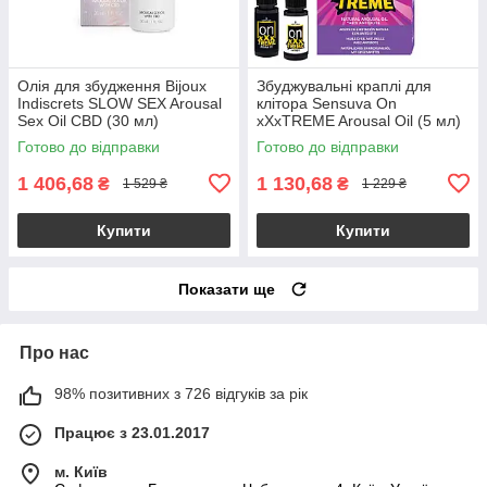
Олія для збудження Bijoux
Збуджувальні краплі для
Indiscrets SLOW SEX Arousal
клітора Sensuva On
Sex Oil CBD (30 мл)
xXxTREME Arousal Oil (5 мл)
with Antidote (5 мл) + антидот
Готово до відправки
Готово до відправки
1 406,68
1 130,68
₴
₴
1 529 ₴
1 229 ₴
Купити
Купити
Показати ще
Про нас
98% позитивних з 726 відгуків за рік
Працює з 23.01.2017
м. Київ