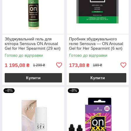
Збуджувальний гель для
Пробник збуджувального
клітора Sensuva ON Arousal
гелю Sensuva — ON Arousal
Gel for Her Spearmint (29 мл)
Gel for Her Spearmint (6 мл)
Готово до відправки
Готово до відправки
1 195,08
173,88
₴
₴
1 299 ₴
189 ₴
Купити
Купити
–8%
–8%