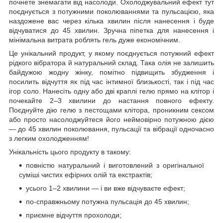
почнете знемагати від насолоди. Охолоджувальний ефект тут
поєднується з потужними поколюваннями та пульсацією, яка
наздожене вас через кілька хвилин після нанесення і буде
відчуватися до 45 хвилин. Зручна піпетка для нанесення і
мінімальна витрата роблять гель дуже економічним.
Це унікальний продукт, у якому поєднується потужний ефект
рідкого вібратора й натуральний склад. Така олія не залишить
байдужою жодну жінку, помітно підвищить збудження і
посилить відчуття як під час інтимної близькості, так і під час
ігор соло. Нанесіть одну або дві краплі гелю прямо на клітор і
почекайте 2–3 хвилини до настання повного ефекту.
Поєднуйте дію гелю з пестощами клітора, проникним сексом
або просто насолоджуйтеся його неймовірно потужною дією
— до 45 хвилин поколювання, пульсації та вібрації одночасно
з легким охолодженням!
Унікальність цього продукту в такому:
повністю натуральний і виготовлений з оригінальної
суміші чистих ефірних олій та екстрактів;
усього 1–2 хвилини — і ви вже відчуваєте ефект;
по-справжньому потужна пульсація до 45 хвилин;
приємне відчуття прохолоди;