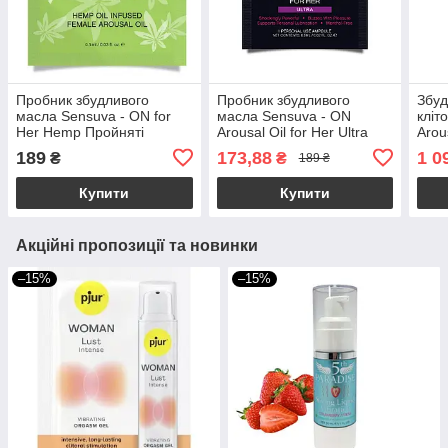
Пробник збудливого
Пробник збудливого
Збуд
масла Sensuva - ON for
масла Sensuva - ON
кліт
Her Hemp Пройняті
Arousal Oil for Her Ultra
Arous
Arousal Oil (0,5 мл)
(0,5 мл)
мл) 
189
173,88
1 0
₴
₴
189 ₴
хвил
Купити
Купити
Акційні пропозиції та новинки
–15%
–15%