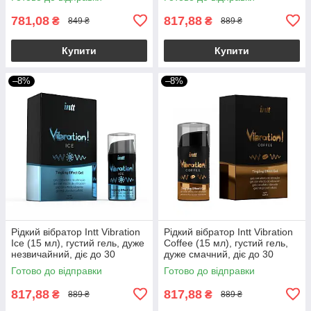
781,08
817,88
₴
₴
849 ₴
889 ₴
Купити
Купити
–8%
–8%
Рідкий вібратор Intt Vibration
Рідкий вібратор Intt Vibration
Ice (15 мл), густий гель, дуже
Coffee (15 мл), густий гель,
незвичайний, діє до 30
дуже смачний, діє до 30
хвилин
хвилин
Готово до відправки
Готово до відправки
817,88
817,88
₴
₴
889 ₴
889 ₴