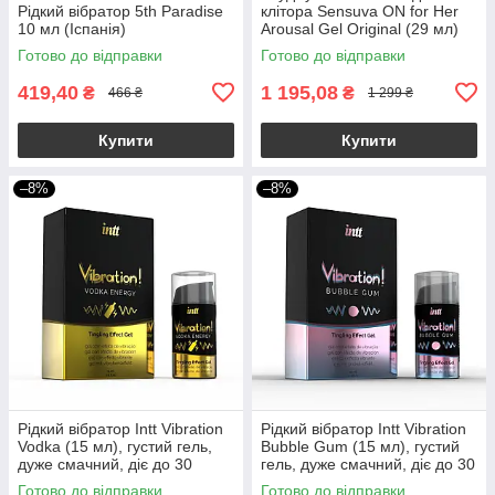
Рідкий вібратор 5th Paradise
клітора Sensuva ON for Her
10 мл (Іспанія)
Arousal Gel Original (29 мл)
рідкий вібратор
Готово до відправки
Готово до відправки
419,40
1 195,08
₴
₴
466 ₴
1 299 ₴
Купити
Купити
–8%
–8%
Рідкий вібратор Intt Vibration
Рідкий вібратор Intt Vibration
Vodka (15 мл), густий гель,
Bubble Gum (15 мл), густий
дуже смачний, діє до 30
гель, дуже смачний, діє до 30
хвилин
хвилин
Готово до відправки
Готово до відправки