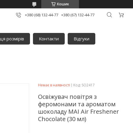
Кошик
+380 (68) 132-44-77
+380 (67) 132-44-77
ця розмірів
Контакти
Відгуки
Немає в наявності
Код:
SO2417
Освіжувач повітря з
феромонами та ароматом
шоколаду MAI Air Freshener
Chocolate (30 мл)