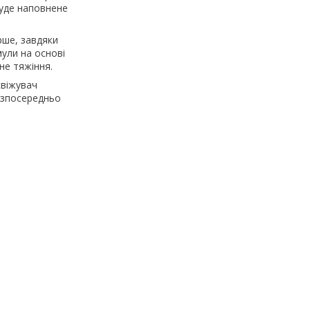
буде наповнене
рше, завдяки
ули на основі
не тяжіння.
свіжувач
езпосередньо