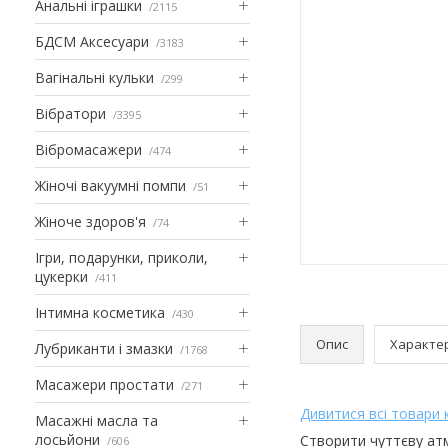
Анальні іграшки
2115
БДСМ Аксесуари
3183
Вагінальні кульки
299
Вібратори
3395
Вібромасажери
474
Жіночі вакуумні помпи
51
Жіноче здоров'я
74
Ігри, подарунки, приколи,
цукерки
411
Інтимна косметика
430
Опис
Характе
Лубриканти і змазки
1768
Масажери простати
271
Дивитися всі товари
Масажні масла та
лосьйони
Створити чуттєву атм
606