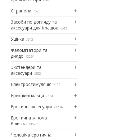
Страпони
576
Засоби по догляду та
аксесуари для іграшок
342
Уцінка
343
Фаломітатори та
дилдо
2254
Экстендери та
аксесуари
282
Електростимуляція
102
Ерекційні кільця
564
Еротичні аксесуари
1294
Еротична жіноча
білизна
9527
Чоловіча еротична