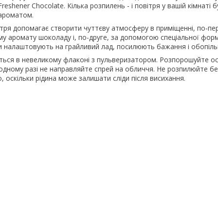
eshener Chocolate. Кілька розпилень - і повітря у вашій кімнаті 
 ароматом.
тря допомагає створити чуттєву атмосферу в приміщенні, по-пе
у аромату шоколаду і, по-друге, за допомогою спеціальної форм
 налаштовують на грайливий лад, посилюють бажання і обопіль
ться в невеликому флаконі з пульверизатором. Розпорошуйте о
жодному разі не направляйте спрей на обличчя. Не розпилюйте б
, оскільки рідина може залишати сліди після висихання.