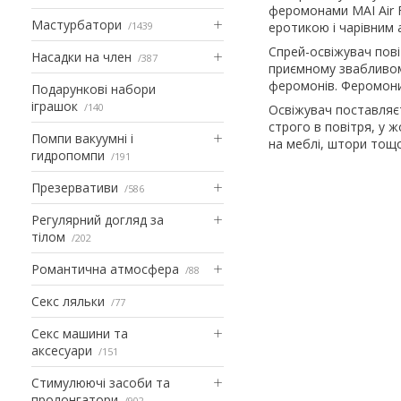
феромонами MAI Air Fr
Мастурбатори
1439
еротикою і чарівним
Спрей-освіжувач пові
Насадки на член
387
приємному звабливом
феромонів. Феромони
Подарункові набори
іграшок
140
Освіжувач поставляє
строго в повітря, у 
Помпи вакуумні і
на меблі, штори тощо
гидропомпи
191
Презервативи
586
Регулярний догляд за
тілом
202
Романтична атмосфера
88
Секс ляльки
77
Секс машини та
аксесуари
151
Стимулюючі засоби та
пролонгатори
902