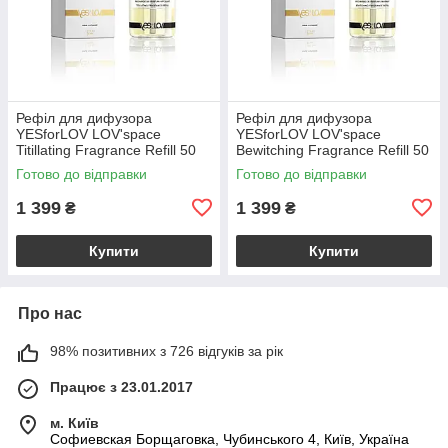
Рефіл для дифузора
Рефіл для дифузора
YESforLOV LOV'space
YESforLOV LOV'space
Titillating Fragrance Refill 50
Bewitching Fragrance Refill 50
мл, пряний аромат унісекс
мл, спокусливий аромат
Готово до відправки
Готово до відправки
1 399
1 399
₴
₴
Купити
Купити
Про нас
98% позитивних з 726 відгуків за рік
Працює з 23.01.2017
м. Київ
Софиевская Борщаговка, Чубинського 4, Київ, Україна