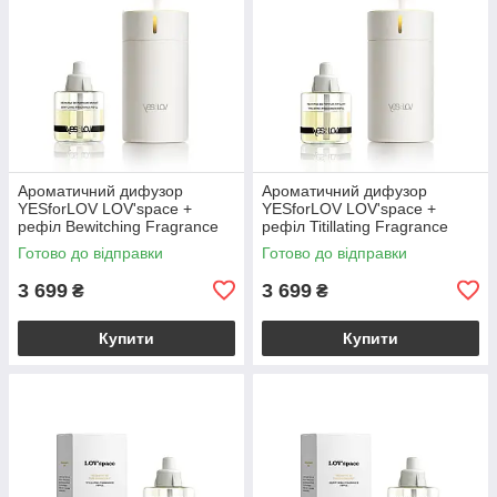
Ароматичний дифузор
Ароматичний дифузор
YESforLOV LOV'space +
YESforLOV LOV'space +
рефіл Bewitching Fragrance
рефіл Titillating Fragrance
Refill, спокусливий аромат
Refill, пряний аромат
Готово до відправки
Готово до відправки
3 699
3 699
₴
₴
Купити
Купити