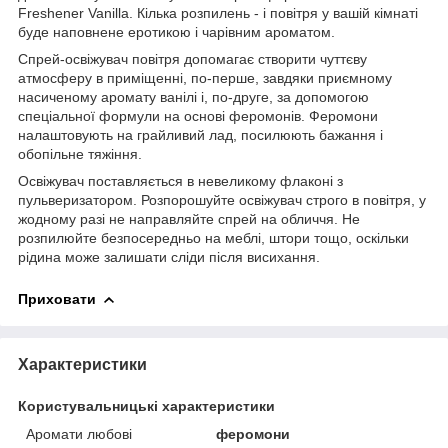
Freshener Vanilla. Кілька розпилень - і повітря у вашій кімнаті
буде наповнене еротикою і чарівним ароматом.
Спрей-освіжувач повітря допомагає створити чуттєву
атмосферу в приміщенні, по-перше, завдяки приємному
насиченому аромату ванілі і, по-друге, за допомогою
спеціальної формули на основі феромонів. Феромони
налаштовують на грайливий лад, посилюють бажання і
обопільне тяжіння.
Освіжувач поставляється в невеликому флаконі з
пульверизатором. Розпорошуйте освіжувач строго в повітря, у
жодному разі не направляйте спрей на обличчя. Не
розпилюйте безпосередньо на меблі, штори тощо, оскільки
рідина може залишати сліди після висихання.
Приховати
Характеристики
Користувальницькі характеристики
Аромати любові
феромони