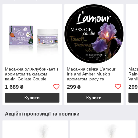
Масажна олія-лубрикант з
Масажна свічка L'amour
Маса
ароматом та смаком
Iris and Amber Musk з
Rain
ванілі Goliate Couple
ароматом ірису та
Vani
Gourmand Vanille 50 мл
бурштинового мускусу, 30
30 м
1 689
299
299
₴
₴
мл
Купити
Купити
Акційні пропозиції та новинки