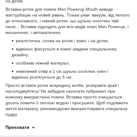
на дотик.
Вставка-ротик для помпи Men Powerup Mouth виведе
мастурбацію на новий рівень. Тільки уяви: вакуум, від легкого
до інтенсивного, і ніжний ротик, що щільно охоплює твій
пеніс... Вставка підходить для всіх видів помп Men Powerup, і
механічних, і автоматичних.
реалістична: схожа на ротик і зовні, і на дотик;
відмінно фіксується в помпі завдяки спеціальному
дизайну;
особливо ніжний матеріал;
невеликий отвір в 1 см щільно охоплює член і
відмінно розтягується до 5 см.
Просто вставте ротик всередину колби, розправте край і
насолоджуйтесь! Не забудьте наносити лубрикант при
кожному використанні помпи. Вставка просто очищається:
досить помити її теплою водою і просушити. Щоб подовжити
життя матеріалу, рекомендуємо використовувати спеціальну
пудру.
Приховати