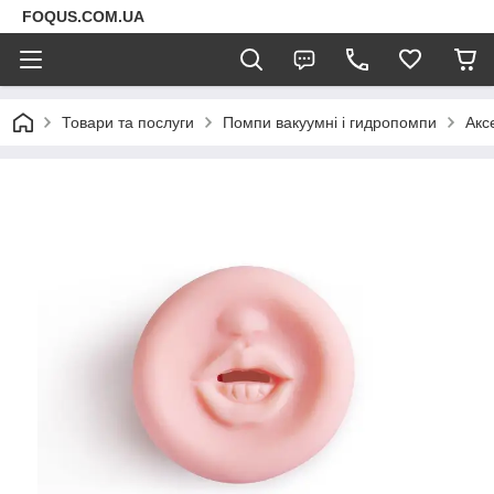
FOQUS.COM.UA
Товари та послуги
Помпи вакуумні і гидропомпи
Акс