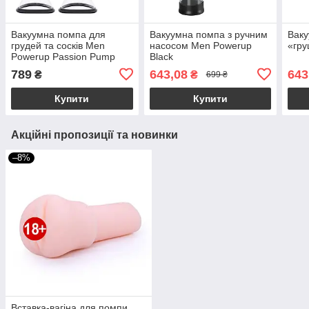
Вакуумна помпа для
Вакуумна помпа з ручним
Ваку
грудей та сосків Men
насосом Men Powerup
«гр
Powerup Passion Pump
Black
789
643,08
643
₴
₴
699 ₴
Купити
Купити
Акційні пропозиції та новинки
–8%
Вставка-вагіна для помпи