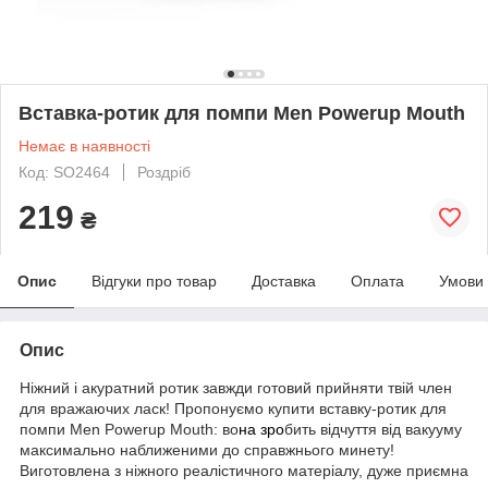
Вставка-ротик для помпи Men Powerup Mouth
Немає в наявності
Код: SO2464
Роздріб
219
₴
Опис
Відгуки про товар
Доставка
Оплата
Умови
Опис
Ніжний і акуратний ротик завжди готовий прийняти твій член
для вражаючих ласк! Пропонуємо купити вставку-ротик для
помпи Men Powerup Mouth: во
на зро
бить відчуття від вакууму
максимально наближеними до справжнього минету!
Виготовлена ​​з ніжного реалістичного матеріалу, дуже приємна