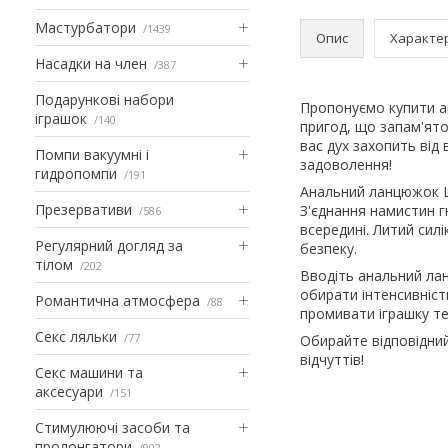
Мастурбатори
1439
Опис
Характе
Насадки на член
387
Подарункові набори
Пропонуємо купити а
іграшок
140
пригод, що запам'ятов
вас дух захопить від
Помпи вакуумні і
задоволення!
гидропомпи
191
Анальний ланцюжок L
Презервативи
З'єднання намистин г
586
всередині. Литий сил
Регулярний догляд за
безпеку.
тілом
202
Вводіть анальний ла
обирати інтенсивніст
Романтична атмосфера
88
промивати іграшку т
Секс ляльки
77
Обирайте відповідний
відчуттів!
Секс машини та
аксесуари
151
Стимулюючі засоби та
пролонгатори
902