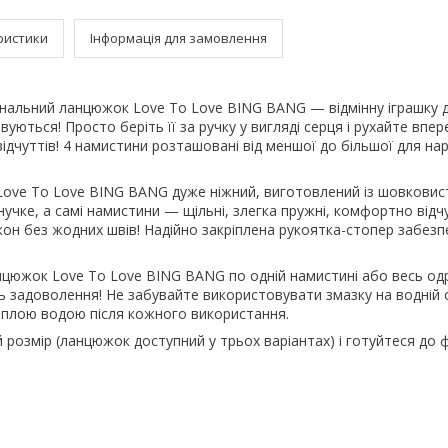
ристики
Інформація для замовлення
нальний ланцюжок Love To Love BING BANG — відмінну іграшку 
уються! Просто беріть її за ручку у вигляді серця і рухайте вперед
 відчуттів! 4 намистини розташовані від меншої до більшої для н
ove To Love BING BANG дуже ніжний, виготовлений із шовковист
нучке, а самі намистини — щільні, злегка пружні, комфортно від
ікон без жодних швів! Надійно закріплена рукоятка-стопер забезп
нцюжок Love To Love BING BANG по одній намистині або весь од
ь задоволення! Не забувайте використовувати змазку на водній 
еплою водою після кожного використання.
 розмір (ланцюжок доступний у трьох варіантах) і готуйтеся до 