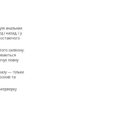
для анальних
 і назад, і у
аростаючого
ого силікону.
чуваються
ечує повну
разу — тільки
основі та
феєрверку