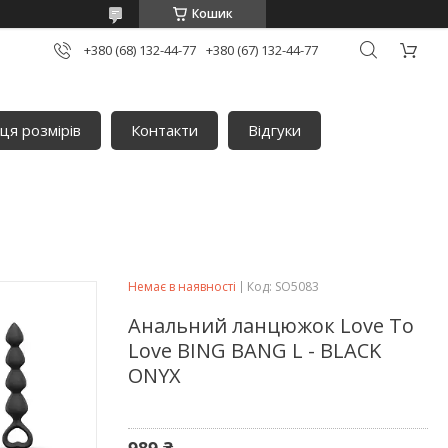
Кошик
+380 (68) 132-44-77
+380 (67) 132-44-77
ця розмірів
Контакти
Відгуки
Немає в наявності
Код:
SO5083
Анальний ланцюжок Love To
Love BING BANG L - BLACK
ONYX
989 ₴