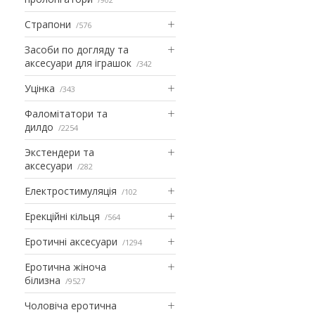
Страпони
576
Засоби по догляду та
аксесуари для іграшок
342
Уцінка
343
Фаломітатори та
дилдо
2254
Экстендери та
аксесуари
282
Електростимуляція
102
Ерекційні кільця
564
Еротичні аксесуари
1294
Еротична жіноча
білизна
9527
Чоловіча еротична