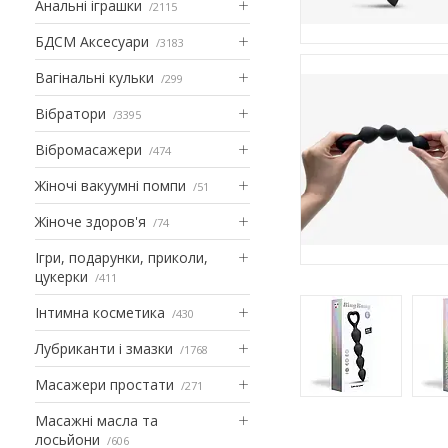
Анальні іграшки
2115
БДСМ Аксесуари
3183
Вагінальні кульки
299
Вібратори
3395
Вібромасажери
474
Жіночі вакуумні помпи
51
Жіноче здоров'я
74
Ігри, подарунки, приколи,
цукерки
411
Інтимна косметика
430
Лубриканти і змазки
1768
Масажери простати
271
Масажні масла та
лосьйони
606