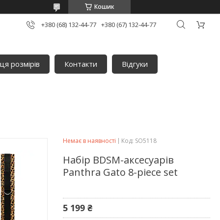
Кошик
+380 (68) 132-44-77
+380 (67) 132-44-77
ця розмірів
Контакти
Відгуки
Немає в наявності
Код:
SO5118
Набір BDSM-аксесуарів
Panthra Gato 8-piece set
5 199 ₴