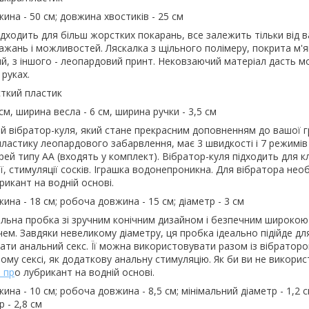
ина - 50 см; довжина хвостиків - 25 см
ідходить для більш жорстких покарань, все залежить тільки від в
ажань і можливостей. Ляскалка з щільного полімеру, покрита м'
ий, з іншого - леопардовий принт. Нековзаючий матеріал дасть м
 руках.
ткий пластик
см, ширина весла - 6 см, ширина ручки - 3,5 см
 вібратор-куля, який стане прекрасним доповненням до вашої гр
ластику леопардового забарвлення, має 3 швидкості і 7 режимів в
рей типу АА (входять у комплект). Вібратор-куля підходить для к
ї, стимуляції сосків. Іграшка водонепроникна. Для вібратора нео
икант на водній основі.
ина - 18 см; робоча довжина - 15 см; діаметр - 3 см
альна пробка зі зручним конічним дизайном і безпечним широко
м. Завдяки невеликому діаметру, ця пробка ідеально підійде для
вати анальний секс. Її можна використовувати разом із вібратор
ому сексі, як додаткову анальну стимуляцію. Як би ви не викори
 пр
о лубрикант на водній основі.
ина - 10 см; робоча довжина - 8,5 см; мінімальний діаметр - 1,2 с
 - 2,8 см