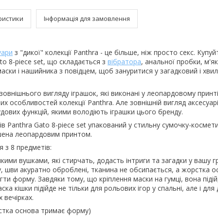
ристики
Інформація для замовлення
уари
з "дикої" колекції Panthra - це більше, ніж просто секс. Куп
to 8-piece set, що складається з
вібратора
, анальної пробки, м'як
маски і нашийника з повідцем, щоб зануритися у загадковий і хви
 зовнішнього вигляду іграшок, які виконані у леопардовому принті
их особливостей колекції Panthra. Але зовнішній вигляд аксесуар
дових функцій, якими володіють іграшки цього бренду.
 Panthra Gato 8-piece set упакований у стильну сумочку-косметич
ашена леопардовим принтом.
я з 8 предметів:
кими вушками, які стирчать, додасть інтриги та загадки у вашу гр
у, шви акуратно оброблені, тканина не обсипається, а жорстка о
гти форму. Завдяки тому, що кріплення маски на гумці, вона підій
ска кішки підійде не тільки для рольових ігор у спальні, але і дл
 вечірках.
стка основа тримає форму)