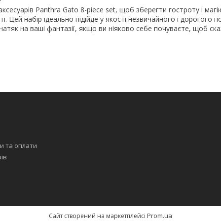
ксесуарів Panthra Gato 8-piece set, щоб зберегти гостроту і магі
і. Цей набір ідеально підійде у якості незвичайного і дорогого 
натяк на ваші фантазії, якщо ви ніяково себе почуваєте, щоб ск
я
и та оплати
рів
Prom.ua
Сайт створений на маркетплейсі