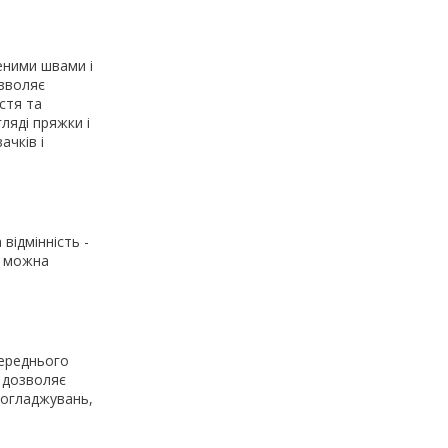
еними швами і
озволяє
стя та
ляді пряжки і
ачків і
відмінність -
к можна
середнього
 дозволяє
 погладжувань,