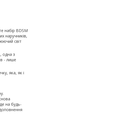
уйте набір BDSM
их наручників,
люючий світ
, одна з
ів - лише
ку, яка, як і
у.
снова
де на будь-
я доповнення