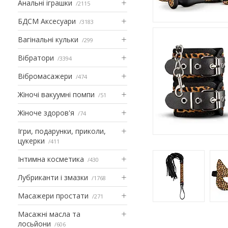
Анальні іграшки
2115
БДСМ Аксесуари
3183
Вагінальні кульки
299
Вібратори
3394
Вібромасажери
474
Жіночі вакуумні помпи
51
Жіноче здоров'я
74
Ігри, подарунки, приколи,
цукерки
411
Інтимна косметика
430
Лубриканти і змазки
1768
Масажери простати
271
Масажні масла та
лосьйони
606