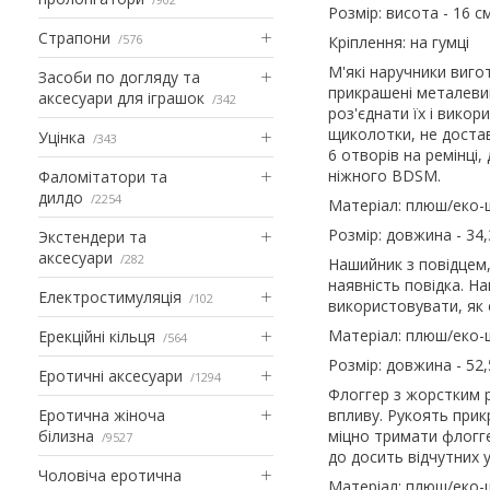
Розмір: висота - 16 с
Страпони
576
Кріплення: на гумці
М'які наручники виго
Засоби по догляду та
прикрашені металевим
аксесуари для іграшок
342
роз'єднати їх і вико
щиколотки, не достав
Уцінка
343
6 отворів на ремінці,
ніжного BDSM.
Фаломітатори та
дилдо
2254
Матеріал: плюш/еко-
Розмір: довжина - 34,
Экстендери та
аксесуари
282
Нашийник з повідцем, 
наявність повідка. Н
Електростимуляція
102
використовувати, як 
Матеріал: плюш/еко-
Ерекційні кільця
564
Розмір: довжина - 52,
Еротичні аксесуари
1294
Флоггер з жорстким ру
Еротична жіноча
впливу. Рукоять при
білизна
міцно тримати флогге
9527
до досить відчутних у
Чоловіча еротична
Матеріал: плюш/еко-