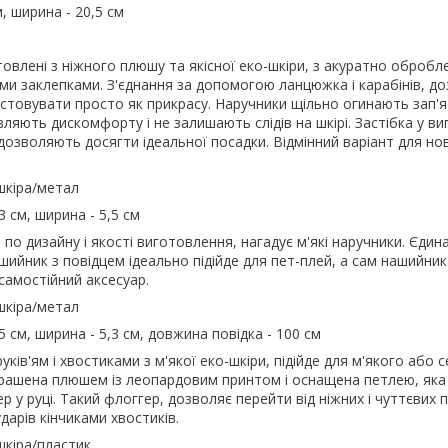
м, ширина - 20,5 см
товлені з ніжного плюшу та якісної еко-шкіри, з акуратно обробл
и заклепками. З'єднання за допомогою ланцюжка і карабінів, д
ристовувати просто як прикрасу. Наручники щільно огинають зап'я
ляють дискомфорту і не залишають слідів на шкірі. Застібка у виг
 дозволяють досягти ідеальної посадки. Відмінний варіант для нов
шкіра/метал
3 см, ширина - 5,5 см
по дизайну і якості виготовлення, нагадує м'які наручники. Єдина 
ашийник з повідцем ідеально підійде для пет-плей, а сам нашийни
самостійний аксесуар.
шкіра/метал
5 см, ширина - 5,3 см, довжина повідка - 100 см
ків'ям і хвостиками з м'якої еко-шкіри, підійде для м'якого або 
крашена плюшем із леопардовим принтом і оснащена петлею, яка
р у руці. Такий флоггер, дозволяє перейти від ніжних і чуттєвих
дарів кінчиками хвостиків.
шкіра/пластик