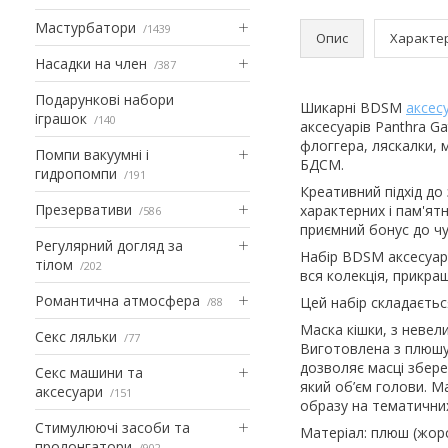
Мастурбатори
1439
Опис
Характе
Насадки на член
387
Подарункові набори
Шикарні BDSM
аксес
іграшок
140
аксесуарів Panthra Ga
флоггера, ляскалки, 
Помпи вакуумні і
БДСМ.
гидропомпи
191
Креативний підхід до
Презервативи
характерних і пам'ятн
586
приємний бонус до чу
Регулярний догляд за
Набір BDSM аксесуарів
тілом
202
вся колекція, прикр
Романтична атмосфера
Цей набір складаєтьс
88
Маска кішки, з невели
Секс ляльки
77
Виготовлена ​​з плюш
дозволяє масці збере
Секс машини та
який об’єм голови. Ма
аксесуари
151
образу на тематичних
Стимулюючі засоби та
Матеріал: плюш (жор
пролонгатори
902