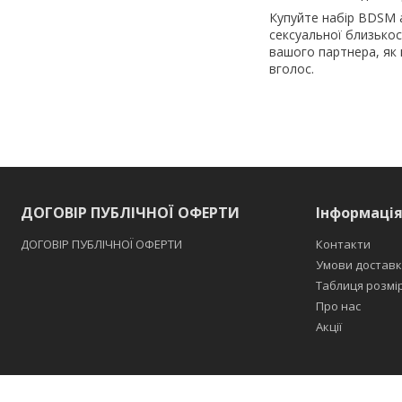
Купуйте набір BDSM а
сексуальної близькост
вашого партнера, як 
вголос.
ДОГОВІР ПУБЛІЧНОЇ ОФЕРТИ
Інформаці
ДОГОВІР ПУБЛІЧНОЇ ОФЕРТИ
Контакти
Умови доставк
Таблиця розмі
Про нас
Акції