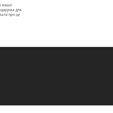
ю вашої
подарунка для
азати про це