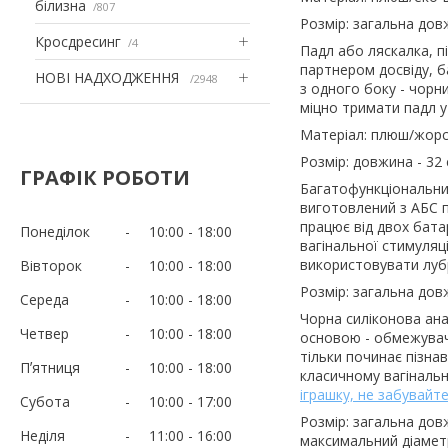
білизна
807
Розмір: загальна довж
Кросдресинг
4
Падл або ляскалка, п
партнером досвіду, б
НОВІ НАДХОДЖЕННЯ
2948
з одного боку - чорн
міцно тримати падл у
Матеріал: плюш/жорс
Розмір: довжина - 32 
ГРАФІК РОБОТИ
Багатофункціональний
виготовлений з АБС п
працює від двох бата
Понеділок
10:00
18:00
вагінальної стимуляці
використовувати лубр
Вівторок
10:00
18:00
Розмір: загальна довж
Середа
10:00
18:00
Чорна силіконова ан
Четвер
10:00
18:00
основою - обмежуваче
тільки починає пізна
Пʼятниця
10:00
18:00
класичному вагінальн
іграшку, не забувайте
Субота
10:00
17:00
Розмір: загальна довж
Неділя
11:00
16:00
максимальний діаметр