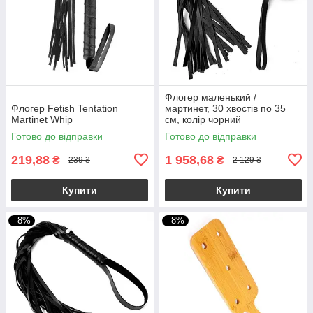
Флогер маленький /
Флогер Fetish Tentation
мартинет, 30 хвостів по 35
Martinet Whip
см, колір чорний
Готово до відправки
Готово до відправки
219,88
1 958,68
₴
₴
239 ₴
2 129 ₴
Купити
Купити
–8%
–8%