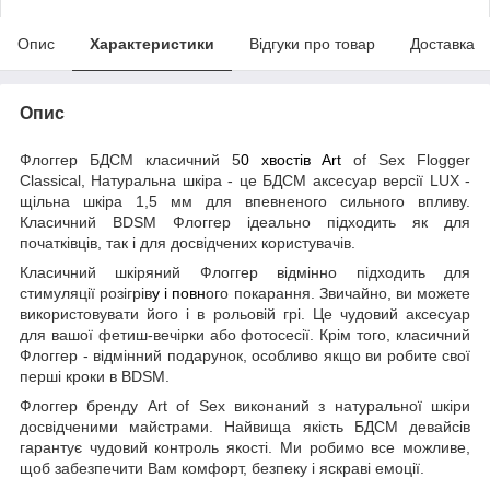
Опис
Характеристики
Відгуки про товар
Доставка
Опис
Флоггер БДСМ класичний 5
0 хвостів Art
of Sex Flogger
Classical, Натуральна шкіра - це БДСМ аксесуар версії LUX -
щільна шкіра 1,5 мм для впевненого сильного впливу.
Класичний BDSM Флоггер ідеально підходить як для
початківців, так і для досвідчених користувачів.
Класичний шкіряний Флоггер відмінно підходить для
стимуляції розігрів
у і повн
ого покарання. Звичайно, ви можете
використовувати його і в рольовій грі. Це чудовий аксесуар
для вашої фетиш-вечірки або фотосесії. Крім того, класичний
Флоггер - відмінний подарунок, особливо якщо ви робите свої
перші кроки в BDSM.
Флоггер бренду Art of Sex виконаний з натуральної шкіри
досвідченими майстрами. Найвища якість БДСМ девайсів
гарантує чудовий контроль якості. Ми робимо все можливе,
щоб забезпечити Вам комфорт, безпеку і яскраві емоції.