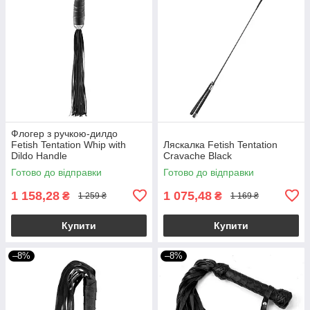
Флогер з ручкою-дилдо
Fetish Tentation Whip with
Ляскалка Fetish Tentation
Dildo Handle
Cravache Black
Готово до відправки
Готово до відправки
1 158,28
1 075,48
₴
₴
1 259 ₴
1 169 ₴
Купити
Купити
–8%
–8%