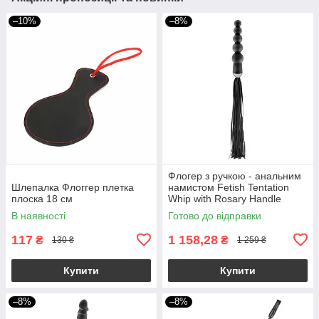
–10%
–8%
Флогер з ручкою - анальним
Шлепалка Флоггер плетка
намистом Fetish Tentation
плоска 18 см
Whip with Rosary Handle
В наявності
Готово до відправки
117
1 158,28
₴
₴
130 ₴
1 259 ₴
Купити
Купити
–8%
–8%