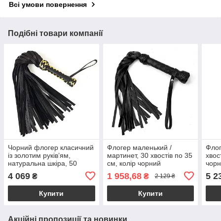
Всі умови повернення
Подібні товари компанії
Чорний флогер класичний
Флогер маленький /
Флог
із золотим руків’ям,
мартинет, 30 хвостів по 35
хвос
натуральна шкіра, 50
см, колір чорний
чор
хвостів, по 50см, руків’я
4 069
1 958,68
5 2
₴
₴
2 129 ₴
20см
Купити
Купити
Акційні пропозиції та новинки