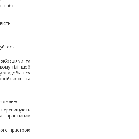
сті або
вість
жуйтесь
вібраціями та
шому тілі, щоб
ку знадобиться
російською та
ряджання.
 перевищують
я гарантійним
ного пристрою