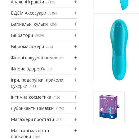
Анальні іграшки
2115
БДСМ Аксесуари
3181
Вагінальні кульки
299
Вібратори
3395
Вібромасажери
474
Жіночі вакуумні помпи
51
Жіноче здоров'я
74
Ігри, подарунки, приколи,
цукерки
411
Інтимна косметика
430
Лубриканти і змазки
1769
Масажери простати
271
Масажні масла та
лосьйони
606