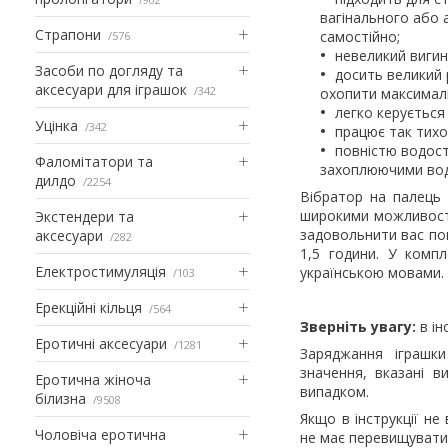
вагінального або 
Страпони
самостійно;
576
невеликий вигин
Засоби по догляду та
досить великий 
аксесуари для іграшок
342
охопити максимальн
легко керується
Уцінка
342
працює так тихо,
повністю водост
Фаломітатори та
захоплюючими вод
дилдо
2254
Вібратор на палець 
широкими можливостя
Экстендери та
задовольнити вас пов
аксесуари
282
1,5 години. У комп
Електростимуляція
українською мовами.
103
Ерекційні кільця
564
Зверніть увагу:
в ін
Еротичні аксесуари
1281
Заряджання іграшк
значення, вказані 
Еротична жіноча
випадком.
білизна
9508
Якщо в інструкції н
Чоловіча еротична
не має перевищувати 