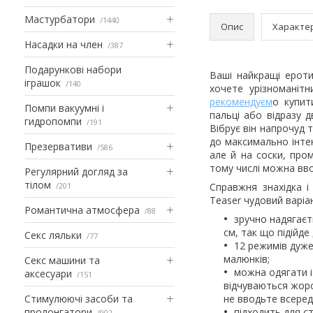
Мастурбатори
1440
Опис
Характе
Насадки на член
387
Подарункові набори
Ваші найкращі ерот
іграшок
140
хочете урізноманіт
рекомендуєм
о купит
Помпи вакуумні і
пальці або відразу 
гидропомпи
191
Вібрує він напрочуд 
до максимально інтен
Презервативи
586
але й на соски, пром
тому числі можна вв
Регулярний догляд за
тілом
201
Справжня знахідка і 
Teaser чудовий варіа
Романтична атмосфера
88
зручно надягаєть
см, так що підійде
Секс ляльки
77
12 режимів дуже 
малюнків;
Секс машини та
можна одягати і
аксесуари
151
відчуваються жорс
Стимулюючі засоби та
не вводьте всереди
пролонгатори
підходить для ст
902