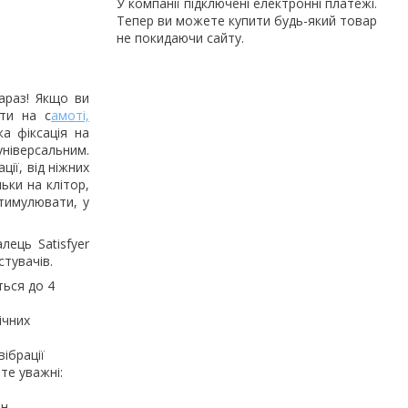
У компанії підключені електронні платежі.
Тепер ви можете купити будь-який товар
не покидаючи сайту.
араз! Якщо ви
ати на с
амоті,
ка фіксація на
ніверсальним.
ії, від ніжних
ьки на клітор,
стимулювати, у
лець Satisfyer
стувачів.
ться до 4
ічних
ібрації
те уважні:
н,