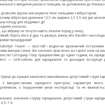
анального введення разом із пальцем, як доповнення до близько
 дозволяє зручно масажувати пеніс пальцями з вібратором;
розмір вібратора (довжина 12,5 см, ширина 2,5-3,5 см) дає можли
у площу для збудливої ​​дії!
 однією кнопкою;
 що вібрації не почути навіть лежачи поряд у ліжку;
ійкий: беріть його в душ та джакузі, ванну або басейн і насолод
ними процедурами!
Satisfyer Teaser — простий і водночас вражаючий потужними 
ми використання. Він охоплює практично всі гарячі зони на ва
ністю! Сатісфаєр Тізер працюватиме до однієї години, на заряд
лекті — USB-кабель для заряджання та докладна інструкція 
струкції до іграшки зазначено максимально допустимий струм за
и з використанням зарядного пристрою, параметри якого
виробником, є порушенням умов експлуатації та не вважаєтьс
е вказано значення струму заряджання, допустимий струм заряд
0,5–1 А.