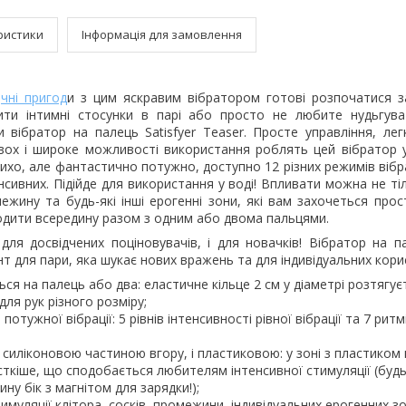
ристики
Інформація для замовлення
и
чні пригод
и з цим яскравим вібратором готові розпочатися з
нити інтимні стосунки в парі або просто не любите нудьгув
и вібратор на палець Satisfyer Teaser. Просте управління, лег
двох і широке можливості використання роблять цей вібратор у
тихо, але фантастично потужно, доступно 12 різних режимів вібрац
сивних. Підійде для використання у воді! Впливати можна не тіл
ежину та будь-які інші ерогенні зони, які вам захочеться про
одити всередину разом з одним або двома пальцями.
для досвідчених поціновувачів, і для новачків! Вібратор на па
нт для пари, яка шукає нових вражень та для індивідуальних кори
ся на палець або два: еластичне кільце 2 см у діаметрі розтягує
 для рук різного розміру;
потужної вібрації: 5 рівнів інтенсивності рівної вібрації та 7 ритм
 силіконовою частиною вгору, і пластиковою: у зоні з пластиком в
ткіше, що сподобається любителям інтенсивної стимуляції (будь
ну бік з магнітом для зарядки!);
имуляції клітора, сосків, промежини, індивідуальних ерогенних зо