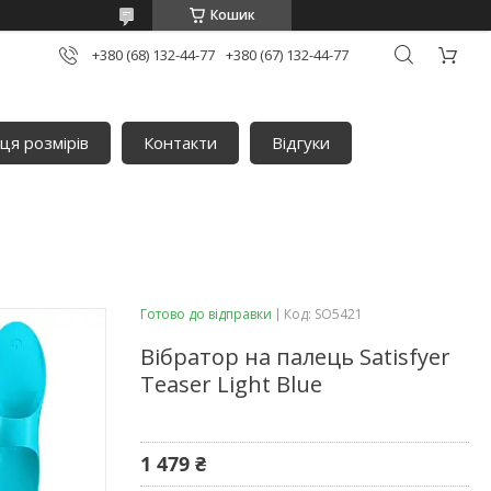
Кошик
+380 (68) 132-44-77
+380 (67) 132-44-77
ця розмірів
Контакти
Відгуки
Готово до відправки
Код:
SO5421
Вібратор на палець Satisfyer
Teaser Light Blue
1 479 ₴