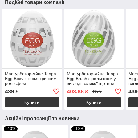
Подібні товари компанії
Мастурбатор-яйце Tenga
Мастурбатор-яйце Tenga
Маст
Egg Boxy з геометричним
Egg Brush з рельєфом у
Egg 
рельєфом
вигляді великої щетини
вигл
439
403,88
439
₴
₴
439 ₴
Купити
Купити
Акційні пропозиції та новинки
–10%
–10%