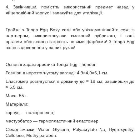
4. Закінчивши, помістіть використаний предмет назад у
яйцеподібний корпус і запакуйте для утилізації.
Грайте з Tenga Egg Boxy самі або урізноманітнюйте секс із
партнером, використовуючи смаковий лубрикант, і ваші
оргазми обов’язково заграють новими фарбами! З Tenga Egg
ваше задоволення у ваших руках!
Основні характеристики Tenga Egg Thunder.
Розміри в нерозтягнутому вигляді: 4,9×4,9×6,1 см.
Еластомер розтягується в довжину до ≈ 19 см, завширшки до
≈ 5,5 см.
Маса: 55 г.
Матеріали:
корпус — поліпропілен;
мастурбатор — термопластичний еластомер.
Склад змазки: Water, Glycerin, Polyacrylate Na, Hydroxyethyl
Cellulose, Methylparaben.