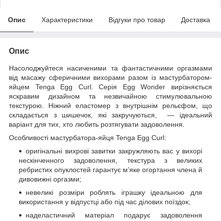
Опис
Характеристики
Відгуки про товар
Доставка
Опис
Насолоджуйтеся насиченими та фантастичними оргазмами
від масажу сферичними вихорами разом із мастурбатором-
яйцем Tenga Egg Curl. Серія Egg Wonder вирізняється
яскравим дизайном та незвичайною стимулювальною
текстурою. Ніжний еластомер з внутрішнім рельєфом, що
складається з шишечок, які закручуються, — ідеальний
варіант для тих, хто любить розтягувати задоволення.
Особливості мастурбатора-яйця Tenga Egg Curl:
оригінальні вихрові завитки закружляють вас у вихорі
нескінченного задоволення, текстура з великих
ребристих опуклостей гарантує м’яке огортання члена й
дивовижні оргазми;
невеликі розміри роблять іграшку ідеальною для
використання у відпустці або під час ділових поїздок;
наделастичний матеріал подарує задоволення