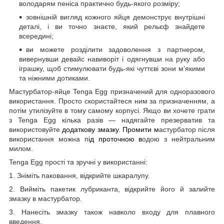
володарям пеніса практично будь-якого розміру;
зовнішній вигляд кожного яйця демонструє внутрішні
деталі, і ви точно знаєте, який рельєф знайдете
всередині;
ви можете розділити задоволення з партнером,
вивернувши девайс навиворіт і одягнувши на руку або
іграшку, щоб стимулювати будь-які чуттєві зони м’якими
та ніжними дотиками.
Мастурбатор-яйце Tenga Egg призначений для одноразового
використання. Просто скористайтеся ним за призначенням, а
потім утилізуйте в тому самому корпусі. Якщо ви хочете грати
з Tenga Egg кілька разів — надягайте презерватив та
використовуйте
додаткову змазку. Промити м
астурбатор після
використання можна п
ід проточною в
одою з нейтральним
милом.
Tenga Egg прості та зручні у використанні:
1. Зніміть паковання, відкрийте шкаралупу.
2. Вийміть пакетик лубриканта, відкрийте його й залийте
змазку в мастурбатор.
3. Нанесіть змазку також навколо входу для плавного
введення.