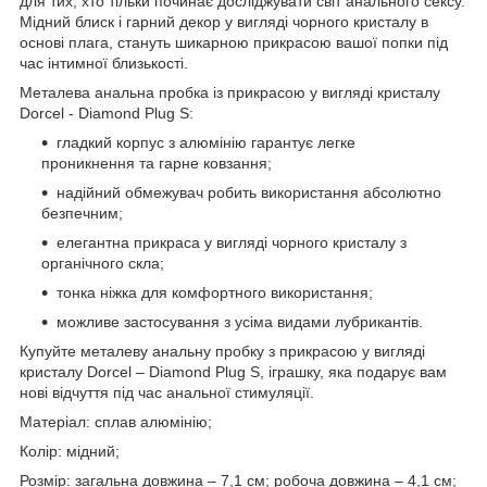
для тих, хто тільки починає досліджувати світ анального сексу.
Мідний блиск і гарний декор у вигляді чорного кристалу в
основі плага, стануть шикарною прикрасою вашої попки під
час інтимної близькості.
Металева анальна пробка із прикрасою у вигляді кристалу
Dorcel - Diamond Plug S:
гладкий корпус з алюмінію гарантує легке
проникнення та гарне ковзання;
надійний обмежувач робить використання абсолютно
безпечним;
елегантна прикраса у вигляді чорного кристалу з
органічного скла;
тонка ніжка для комфортного використання;
можливе застосування з усіма видами лубрикантів.
Купуйте металеву анальну пробку з прикрасою у вигляді
кристалу Dorcel – Diamond Plug S, іграшку, яка подарує вам
нові відчуття під час анальної стимуляції.
Матеріал: сплав алюмінію;
Колір: мідний;
Розмір: загальна довжина – 7,1 см; робоча довжина – 4,1 см;