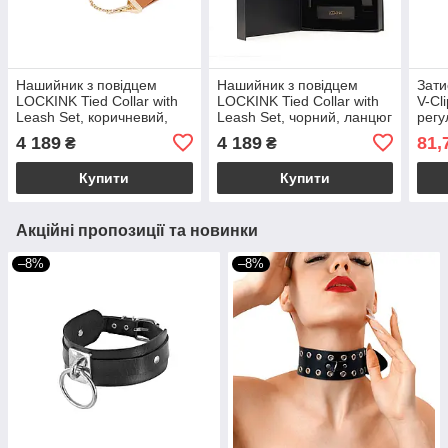
Нашийник з повідцем
Нашийник з повідцем
Зати
LOCKINK Tied Collar with
LOCKINK Tied Collar with
V-Cl
Leash Set, коричневий,
Leash Set, чорний, ланцюг
рег
ланцюг зі шкіряною
зі шкіряною петлею та
зтис
4 189
4 189
81,
₴
₴
петлею та карабіном
карабіном
Купити
Купити
Акційні пропозиції та новинки
–8%
–8%