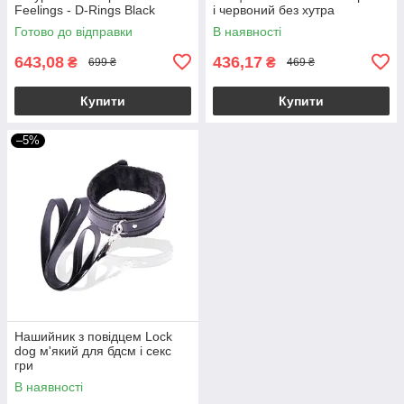
Feelings - D-Rings Black
і червоний без хутра
Готово до відправки
В наявності
643,08
436,17
₴
₴
699 ₴
469 ₴
Купити
Купити
–5%
Нашийник з повідцем Lock
dog м'який для бдсм і секс
гри
В наявності