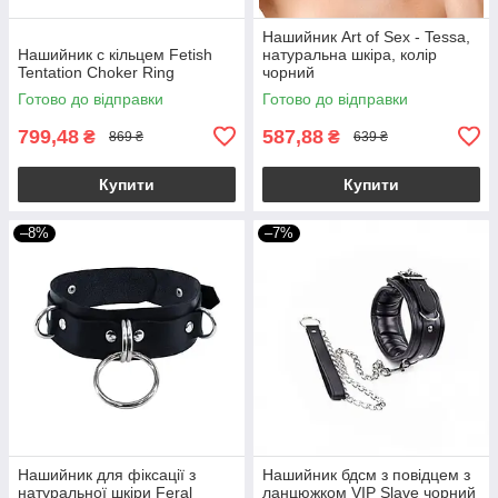
Нашийник Art of Sex - Tessa,
Нашийник c кільцем Fetish
натуральна шкіра, колір
Tentation Choker Ring
чорний
Готово до відправки
Готово до відправки
799,48
587,88
₴
₴
869 ₴
639 ₴
Купити
Купити
–8%
–7%
Нашийник для фіксації з
Нашийник бдсм з повідцем з
натуральної шкіри Feral
ланцюжком VIP Slave чорний