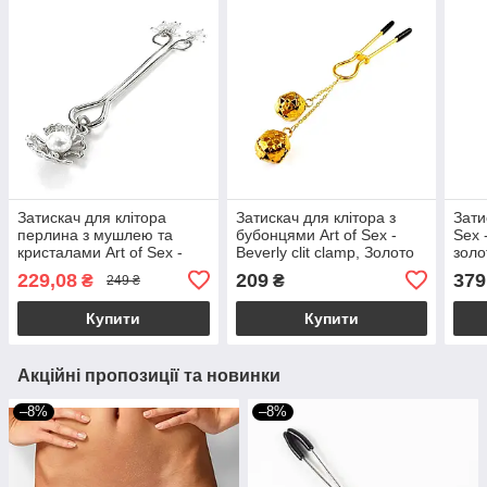
Затискач для клітора
Затискач для клітора з
Зати
перлина з мушлею та
бубонцями Art of Sex -
Sex -
кристалами Art of Sex -
Beverly clit clamp, Золото
золо
Margie clit clamp, Срібло
229,08
209
379
₴
₴
249 ₴
Купити
Купити
Акційні пропозиції та новинки
–8%
–8%