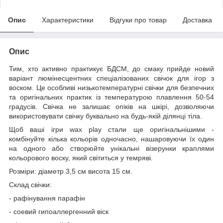
Опис
Характеристики
Відгуки про товар
Доставка
Опис
Тим, хто активно практикує БДСМ, до смаку прийде новий
варіант люмінесцентних спеціалізованих свічок для ігор з
воском. Це особливі низькотемпературні свічки для безпечних
та оригінальних практик із температурою плавлення 50-54
градусів. Свічка не залишає опіків на шкірі, дозволяючи
використовувати свічку буквально на будь-якій ділянці тіла.
Щоб ваші ігри wax play стали ще оригінальнішими -
комбінуйте кілька кольорів одночасно, нашаровуючи їх один
на одного або створюйте унікальні візерунки краплями
кольорового воску, який світиться у темряві.
Розміри: діаметр 3,5 см висота 15 см.
Склад свічки:
- рафінування парафін
- соевий гипоаллергенний віск