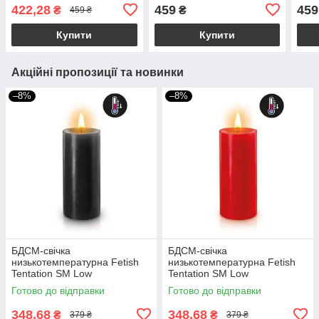
422,28
459
459
₴
₴
459 ₴
Купити
Купити
Акційні пропозиції та новинки
–8%
–8%
БДСМ-свічка
БДСМ-cвічка
низькотемпературна Fetish
низькотемпературна Fetish
Tentation SM Low
Tentation SM Low
Temperature Candle Black
Temperature Candle Red
Готово до відправки
Готово до відправки
348,68
348,68
₴
₴
379 ₴
379 ₴