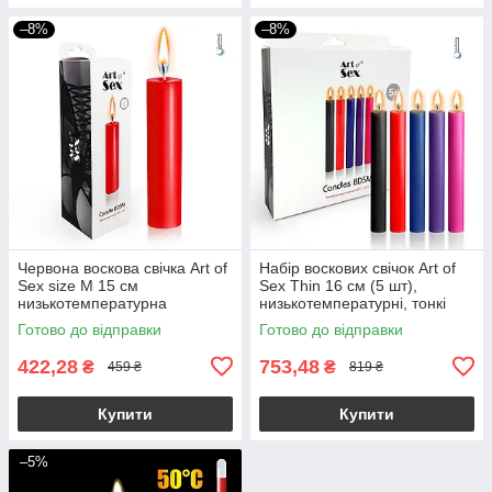
–8%
–8%
Червона воскова свічка Art of
Набір воскових свічок Art of
Sex size M 15 см
Sex Thin 16 см (5 шт),
низькотемпературна
низькотемпературні, тонкі
Готово до відправки
Готово до відправки
422,28
753,48
₴
₴
459 ₴
819 ₴
Купити
Купити
–5%