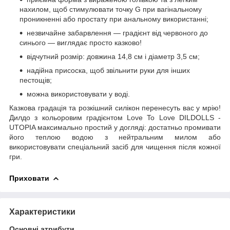
нахилом, щоб стимулювати точку G при вагінальному
проникненні або простату при анальному використанні;
незвичайне забарвлення — градієнт від червоного до
синього — виглядає просто казково!
відчутний розмір: довжина 14,8 см і діаметр 3,5 см;
надійна присоска, щоб звільнити руки для інших
пестощів;
можна використовувати у воді.
Казкова градація та розкішний силікон перенесуть вас у мрію!
Дилдо з кольоровим градієнтом Love To Love DILDOLLS -
UTOPIA максимально простий у догляді: достатньо промивати
його теплою водою з нейтральним милом або
використовувати спеціальний засіб для чищення після кожної
гри.
Приховати
Характеристики
Основні атрибути