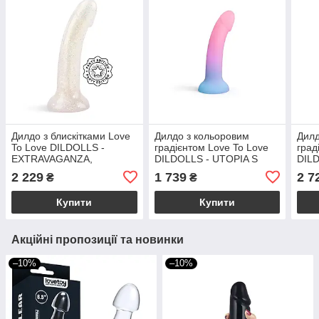
Дилдо з блискітками Love
Дилдо з кольоровим
Дилд
To Love DILDOLLS -
градієнтом Love To Love
град
EXTRAVAGANZA,
DILDOLLS - UTOPIA S
DILD
ультрам’який
ультрам'який
ульт
2 229
1 739
2 7
₴
₴
Купити
Купити
Акційні пропозиції та новинки
–10%
–10%