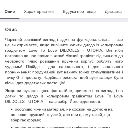
Опис
Характеристики
Відгуки про товар
Доставка
Опис
Чарівний зовнішній вигляд і відмінна функціональність — все
це ви отримаєте, якщо вирішите купити дилдо із кольоровим
градієнтом Love To Love DILDOLLS - UTOPIA. Він ніби
потрапив до нас прямо з казки! Ніжний градієнт від синього до
червоного плюс розкішний пружний корпус роблять його
чудовим! Підійде і для вагінального, і для анального
проникнення: продуманий кут нахилу то
чно с
тимулюватиме і
точку G, і простату. Надійна присоска, щоб руки завжди були
вільні для додаткових пестощів!
Якщо ви шукаєте щось фантазійне, приємне і на вигляд, і на
дотик, то дилдо із кольоровим градієнтом Love To Love
DILDOLLS - UTOPIA — ваш вибір! Його відмінності:
особливо ніжний матеріал, не схожий на дотик ні на
що інше: пружний, гнучкий, але при цьому такий, що
зберігає форму;
приємна форма з вираженою голівкою та з легким