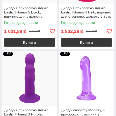
Дилдо з присоскою Adrien
Дилдо з присоскою Adrien
Lastic Hitsens 5 Black,
Lastic Hitsens 4 Pink, відмінно
відмінно для страпона,
для страпона, діаметр 3,7см,
діаметр 2,4 см, довжина
довжина 17,8см
Готово до відправки
Готово до відправки
13см
1 001,88
1 802,28
₴
₴
1 089 ₴
1 959 ₴
Купити
Купити
–8%
–8%
Дилдо з присоскою Adrien
Дилдо Wooomy Mooosy, з
Lastic Hitsens 3 Purple,
присоскою, сумісний з