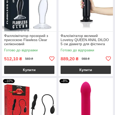
Фаллоімітатор прозорий з
Фалоїмітатор великий
присоскою Flawless Clear
Lovetoy QUEEN ANAL DILDO
силіконовий
5 см діаметр для фістинга
Готово до відправки
Готово до відправки
512,10
889,20
₴
₴
569 ₴
988 ₴
Купити
Купити
–10%
–8%