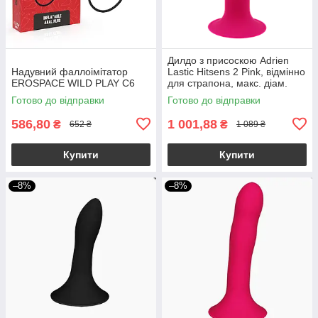
Дилдо з присоскою Adrien
Надувний фаллоімітатор
Lastic Hitsens 2 Pink, відмінно
EROSPACE WILD PLAY C6
для страпона, макс. діам.
4см, довж. 16,7см
Готово до відправки
Готово до відправки
586,80
1 001,88
₴
₴
652 ₴
1 089 ₴
Купити
Купити
–8%
–8%