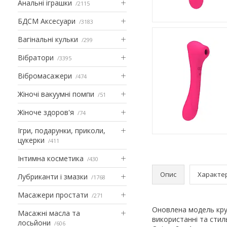
Анальні іграшки
2115
БДСМ Аксесуари
3183
Вагінальні кульки
299
Вібратори
3395
Вібромасажери
474
Жіночі вакуумні помпи
51
Жіноче здоров'я
74
Ігри, подарунки, приколи,
цукерки
411
Інтимна косметика
430
Опис
Характе
Лубриканти і змазки
1768
Масажери простати
271
Оновлена ​​модель кр
Масажні масла та
використанні та стил
лосьйони
606