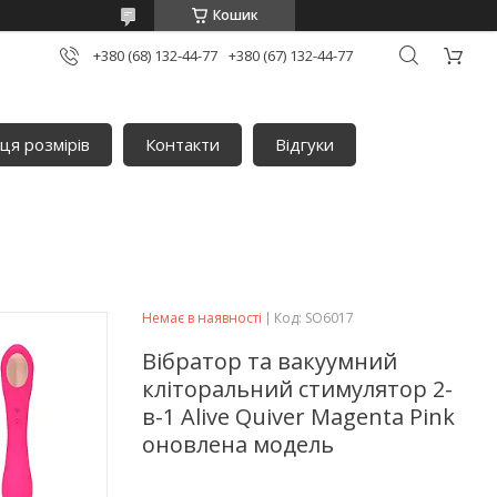
Кошик
+380 (68) 132-44-77
+380 (67) 132-44-77
ця розмірів
Контакти
Відгуки
Немає в наявності
Код:
SO6017
Вібратор та вакуумний
кліторальний стимулятор 2-
в-1 Alive Quiver Magenta Pink
оновлена ​​модель