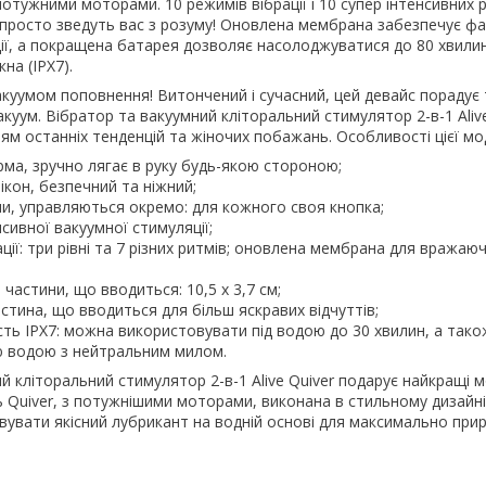
 потужними моторами. 10 режимів вібрації і 10 супер інтенсивних 
 просто зведуть вас з розуму! Оновлена ​​мембрана забезпечує ф
ції, а покращена батарея дозволяє насолоджуватися до 80 хвилин
на (IPX7).
 вакуумом поповнення! Витончений і сучасний, цей девайс порадує 
вакуум. Вібратор та вакуумний кліторальний стимулятор 2-в-1 Aliv
ям останніх тенденцій та жіночих побажань. Особливості цієї мод
ма, зручно лягає в руку будь-якою стороною;
ікон, безпечний та ніжний;
ни, управляються окремо: для кожного своя кнопка;
сивної вакуумної стимуляції;
ції: три рівні та 7 різних ритмів; оновлена ​​мембрана для вражаю
частини, що вводиться: 10,5 х 3,7 см;
стина, що вводиться для більш яскравих відчуттів;
ть IPX7: можна використовувати під водою до 30 хвилин, а тако
 водою з нейтральним милом.
й кліторальний стимулятор 2-в-1 Alive Quiver подарує найкращі 
Quiver, з потужнішими моторами, виконана в стильному дизайні
вувати якісний лубрикант на водній основі для максимально при