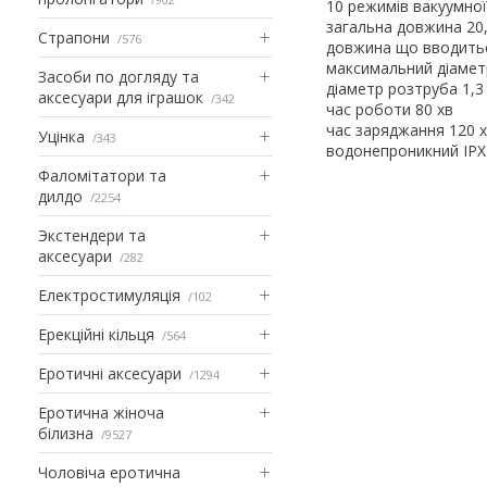
10 режимів вакуумної
загальна довжина 20
Страпони
576
довжина що вводитьс
максимальний діаметр
Засоби по догляду та
діаметр розтруба 1,3
аксесуари для іграшок
342
час роботи 80 хв
час заряджання 120 
Уцінка
343
водонепроникний IPX
Фаломітатори та
дилдо
2254
Экстендери та
аксесуари
282
Електростимуляція
102
Ерекційні кільця
564
Еротичні аксесуари
1294
Еротична жіноча
білизна
9527
Чоловіча еротична