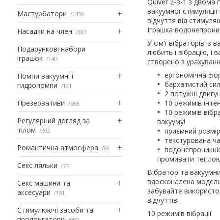
Quiver 2-в-1 з двома
вакуумної стимуляції
Мастурбатори
1439
відчуття від стимуля
Іграшка водонепроник
Насадки на член
387
У сім'ї вібраторів із
Подарункові набори
любить і вібрацію, і 
іграшок
140
створено з урахуванн
ергономічна фор
Помпи вакуумні і
бархатистий сил
гидропомпи
191
2 потужні двигу
Презервативи
10 режимів інтен
586
10 режимів вібра
Регулярний догляд за
вакууму!
тілом
приємний розмір 
202
текстурована ча
Романтична атмосфера
88
водонепроникніс
промивати теплою
Секс ляльки
77
Вібратор та вакуумни
вдосконалена модель 
Секс машини та
забувайте використо
аксесуари
151
відчуттів!
Стимулюючі засоби та
10 режимів вібрації
пролонгатори
902