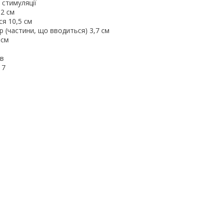
 стимуляції
,2 см
я 10,5 см
 (частини, що вводиться) 3,7 см
 см
хв
 7