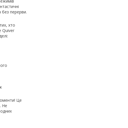
режимів
антастичні
 без перерви.
тих, хто
e Quiver
елі:
чого
ж
моменти! Це
. Не
родних