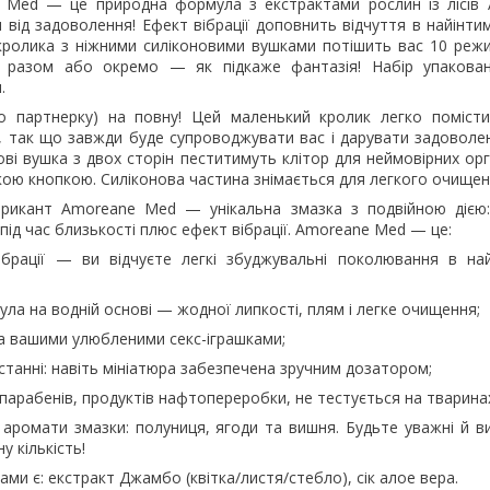
 Med — це природна формула з екстрактами рослин із лісів 
 від задоволення! Ефект вібрації доповнить відчуття в найінти
 кролика з ніжними силіконовими вушками потішить вас 10 реж
 разом або окремо — як підкаже фантазія! Набір упакова
.
о партнерку) на повну! Цей маленький кролик легко помісти
, так що завжди буде супроводжувати вас і дарувати задоволен
ові вушка з двох сторін пеститимуть клітор для неймовірних ор
кою кнопкою. Силіконова частина знімається для легкого очищен
рикант Amoreane Med — унікальна змазка з подвійною дією
під час близькості плюс ефект вібрації. Amoreane Med — це:
ібрації — ви відчуєте легкі збуджувальні поколювання в на
мула на водній основі — жодної липкості, плям і легке очищення;
іма вашими улюбленими секс-іграшками;
станні: навіть мініатюра забезпечена зручним дозатором;
, парабенів, продуктів нафтопереробки, не тестується на тварина
и аромати змазки: полуниця, ягоди та вишня. Будьте уважні й 
у кількість!
ами є: екстракт Джамбо (квітка/листя/стебло), сік алое вера.