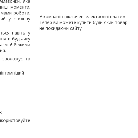
Амазонки, яка
мніші моменти.
имами роботи.
У компанії підключені електронні платежі.
ний у стильну
Тепер ви можете купити будь-який товар
не покидаючи сайту.
ться навіть у
ня в будь-яку
газмів! Режими
ня.
: зволожує та
йінтимніший
х.
використовуйте