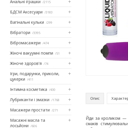
Анальні іграшки
2115
БДСМ Аксесуари
3183
Вагінальні кульки
299
Вібратори
3395
Вібромасажери
474
Жіночі вакуумні помпи
51
Жіноче здоров'я
74
Ігри, подарунки, приколи,
цукерки
411
Інтимна косметика
430
Опис
Характе
Лубриканти і змазки
1768
Масажери простати
271
Йди за кроликом — у
Масажні масла та
смаків стимулювальн
лосьйони
606