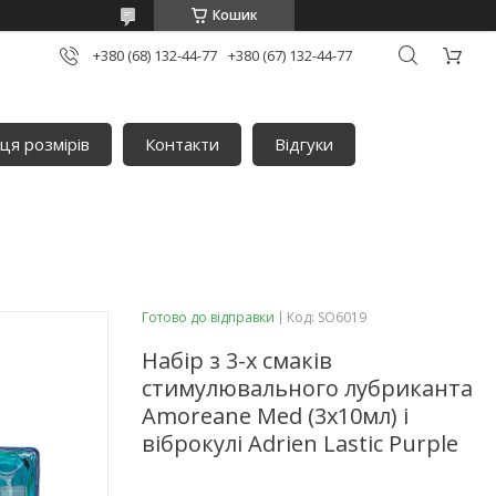
Кошик
+380 (68) 132-44-77
+380 (67) 132-44-77
ця розмірів
Контакти
Відгуки
Готово до відправки
Код:
SO6019
Набір з 3-х смаків
стимулювального лубриканта
Amoreane Med (3х10мл) і
віброкулі Adrien Lastic Purple