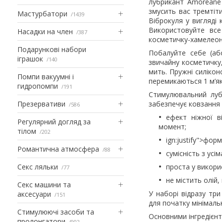
лубрикант Amoreane
змусить вас тремтіти
Мастурбатори
1439
Віброкуля у вигляді
Використовуйте все
Насадки на член
387
косметичку-хамелеон
Подарункові набори
Побалуйте себе (аб
іграшок
140
звичайну косметичку
мить. Пружні силікон
Помпи вакуумні і
перемикаються 1 м’я
гидропомпи
191
Стимулювальний луб
Презервативи
забезпечує ковзання 
586
ефект ніжної в
Регулярний догляд за
момент;
тілом
202
ign:justify">фор
Романтична атмосфера
88
сумісність з ус
Секс ляльки
проста у викори
77
не містить олій
Секс машини та
У наборі відразу тр
аксесуари
151
для початку мінімальн
Стимулюючі засоби та
Основними інгредієнт
пролонгатори
902