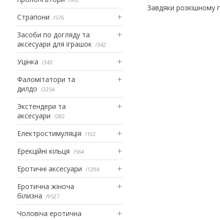
Завдяки розкішному 
Страпони
576
Засоби по догляду та
аксесуари для іграшок
342
Уцінка
343
Фаломітатори та
дилдо
2254
Экстендери та
аксесуари
282
Електростимуляція
102
Ерекційні кільця
564
Еротичні аксесуари
1294
Еротична жіноча
білизна
9527
Чоловіча еротична