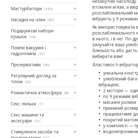
незабутню насолоду.
втомлені м'язи, а вв
Мастурбатори
1439
розслаблювальний мас
вібрують у 9 режима
Насадки на член
387
Як використовувати в
Подарункові набори
розслаблювального ма
іграшок
140
в нього, і в неї. По-
залучайте ваші улюбл
Помпи вакуумні і
близькість або дасть
гидропомпи
191
вибирати вам!
Презервативи
Властивості вібрато
586
унікальна констр
Регулярний догляд за
улюблений бага
тілом
202
вібрацією;
2 мотори — один
Романтична атмосфера
88
по 9 режимів віб
масажні ролики 
Секс ляльки
77
приємний розмір 
працюватиме до 
Секс машини та
покритий матов
аксесуари
151
у комплекті — п
водонепроникни
Стимулюючі засоби та
пролонгатори
902