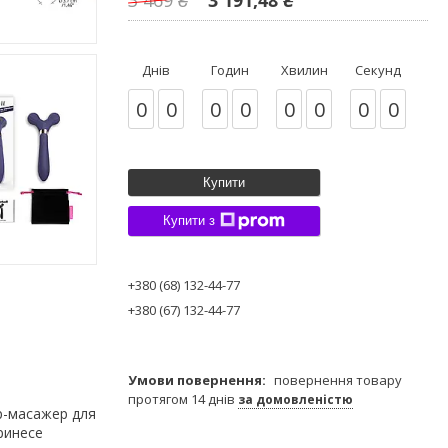
Днів
Годин
Хвилин
Секунд
0
0
0
0
0
0
0
0
Купити
Купити з
+380 (68) 132-44-77
+380 (67) 132-44-77
повернення товару
протягом 14 днів
за домовленістю
ор-масажер для
ринесе