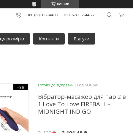
Кошик
+380 (68) 132-44-77
+380 (67) 132-44-77
ця розмірів
Контакти
Відгуки
Готово до відправки
Код:
SO6248
–8%
Вібратор-масажер для пар 2 в
1 Love To Love FIREBALL -
MIDNIGHT INDIGO
3 469 ₴
3 191,48 ₴