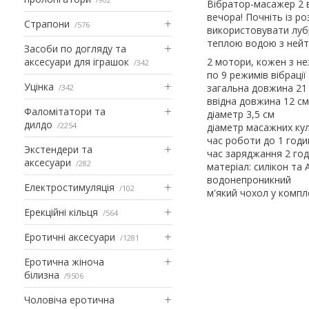
Вібратор-масажер 2 
вечора! Почніть із ро
Страпони
576
використовувати лубр
теплою водою з нейт
Засоби по догляду та
аксесуари для іграшок
2 мотори, кожен з н
342
по 9 режимів вібраці
Уцінка
загальна довжина 21
342
ввідна довжина 12 см
Фаломітатори та
діаметр 3,5 см
дилдо
2254
діаметр масажних кул
час роботи до 1 годи
Экстендери та
час заряджання 2 го
аксесуари
282
матеріал: силікон та
водонепроникний
Електростимуляція
102
м'який чохол у компл
Ерекційні кільця
564
Еротичні аксесуари
1281
Еротична жіноча
білизна
9506
Чоловіча еротична