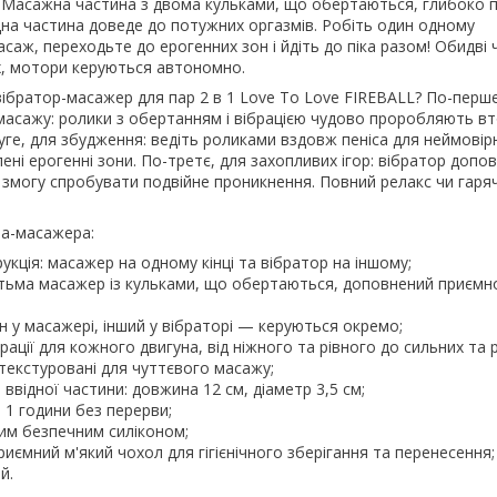
 Масажна частина з двома кульками, що обертаються, глибоко 
ідна частина доведе до потужних оргазмів. Робіть один одному
аж, переходьте до ерогенних зон і йдіть до піка разом! Обидві 
х, мотори керуються автономно.
ібратор-масажер для пар 2 в 1 Love To Love FIREBALL? По-перше
сажу: ролики з обертанням і вібрацією чудово проробляють вто
друге, для збудження: ведіть роликами вздовж пеніса для неймовірн
ені ерогенні зони. По-третє, для захопливих ігор: вібратор допо
 змогу спробувати подвійне проникнення. Повний релакс чи гаря
ра-масажера:
укція: масажер на одному кінці та вібратор на іншому;
тьма масажер із кульками, що обертаються, доповнений приєм
 у масажері, інший у вібраторі — керуються окремо;
рації для кожного двигуна, від ніжного та рівного до сильних та 
текстуровані для чуттєвого масажу;
ввідної частини: довжина 12 см, діаметр 3,5 см;
1 години без перерви;
им безпечним силіконом;
риємний м'який чохол для гігієнічного зберігання та перенесення;
й.