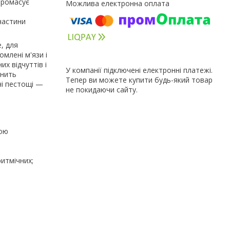
промасує
частини
, для
млені м'язи і
их відчуттів і
У компанії підключені електронні платежі.
внить
Тепер ви можете купити будь-який товар
чі пестощі —
не покидаючи сайту.
ною
ритмічних;