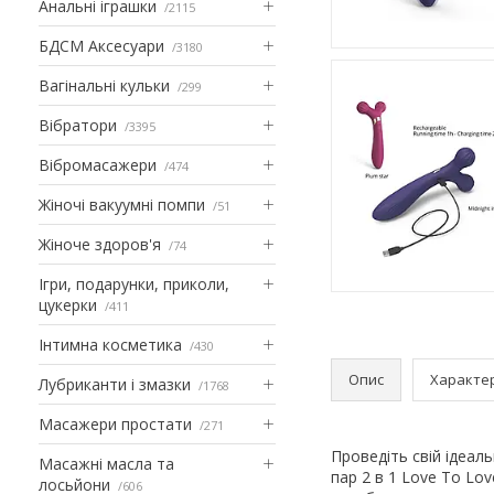
Анальні іграшки
2115
БДСМ Аксесуари
3180
Вагінальні кульки
299
Вібратори
3395
Вібромасажери
474
Жіночі вакуумні помпи
51
Жіноче здоров'я
74
Ігри, подарунки, приколи,
цукерки
411
Інтимна косметика
430
Опис
Характе
Лубриканти і змазки
1768
Масажери простати
271
Проведіть свій ідеал
Масажні масла та
пар 2 в 1 Love To Lo
лосьйони
606