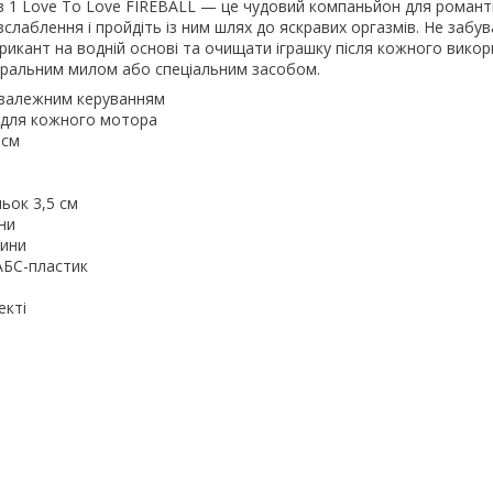
в 1 Love To Love FIREBALL — це чудовий компаньйон для роман
зслаблення і пройдіть із ним шлях до яскравих оргазмів. Не забу
икант на водній основі та очищати іграшку після кожного вико
ральним милом або спеціальним засобом.
езалежним керуванням
ї для кожного мотора
 см
ьок 3,5 см
ни
дини
 АБС-пластик
екті