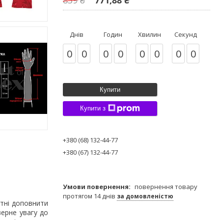
Днів
Годин
Хвилин
Секунд
0
0
0
0
0
0
0
0
Купити
Купити з
+380 (68) 132-44-77
+380 (67) 132-44-77
повернення товару
протягом 14 днів
за домовленістю
атні доповнити
верне увагу до