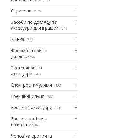
Страпони
576
Засоби по догляду та
аксесуари для іграшок
342
Уцінка
342
Фаломітатори та
дилдо
2254
Экстендери та
аксесуари
282
Електростимуляція
102
Ерекційні кільця
564
Еротичні аксесуари
1281
Еротична жіноча
білизна
9506
Чоловіча еротична