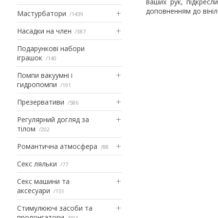
ваших рук, підкресли
доповненням до вініл
Мастурбатори
1439
Насадки на член
387
Подарункові набори
іграшок
140
Помпи вакуумні і
гидропомпи
191
Презервативи
586
Регулярний догляд за
тілом
202
Романтична атмосфера
88
Секс ляльки
77
Секс машини та
аксесуари
151
Стимулюючі засоби та
пролонгатори
901