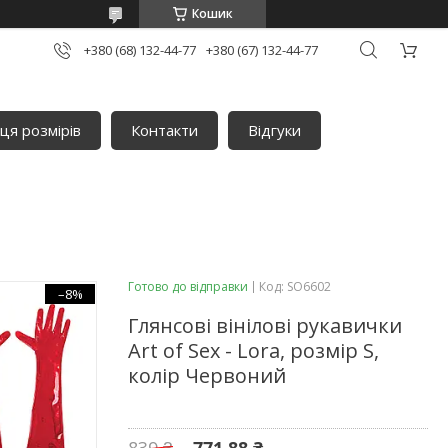
Кошик
+380 (68) 132-44-77
+380 (67) 132-44-77
ця розмірів
Контакти
Відгуки
Готово до відправки
Код:
SO6602
–8%
Глянсові вінілові рукавички
Art of Sex - Lora, розмір S,
колір Червоний
839 ₴
771,88 ₴