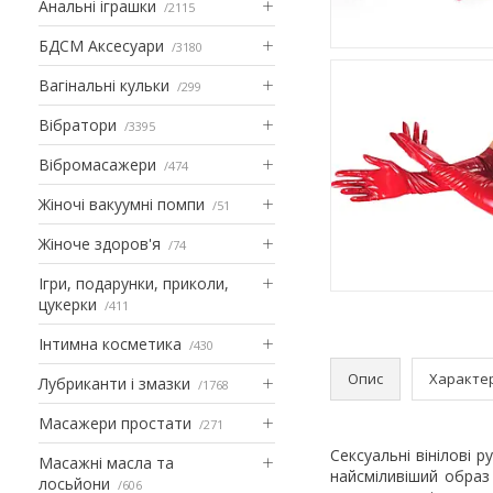
Анальні іграшки
2115
БДСМ Аксесуари
3180
Вагінальні кульки
299
Вібратори
3395
Вібромасажери
474
Жіночі вакуумні помпи
51
Жіноче здоров'я
74
Ігри, подарунки, приколи,
цукерки
411
Інтимна косметика
430
Опис
Характе
Лубриканти і змазки
1768
Масажери простати
271
Сексуальні вінілові 
Масажні масла та
найсміливіший образ
лосьйони
606