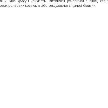
вши їхню красу і крихкість. Витончені рукавички з вінілу ста
ових рольових костюмів або сексуальної спідньої білизни.