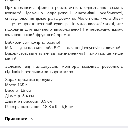
Приголомшлива фізична реалістичність однозначно вразить
кожного! Ідеально опрацьовані анатомічні особливості,
співвідношення діаметра та довжини. Мило-пеніс «Pure Bliss»
— це не просто веселий сувенір. Це мило високої якості, яке
підходить для активного використання! Не пересушує шкіру,
залишає легкий фруктовий аромат.
Вибирай свій колір та розмір!
MINI — для новачків, або BIG — для поціновувачів величини!
Використовувати тільки за призначенням! Пам’ятай: це лише
мило!
Залежно від налаштувань монітора можлива розбіжність
відтінків із реальним кольором мила.
Характеристики продукту:
Маса: 165 г
Висота: 15 см
Діаметр: 3,4 см
Діаметр присоски: 3,5 см
Розміри паковання: 18,8 x 9 x 5,5 см
Приховати