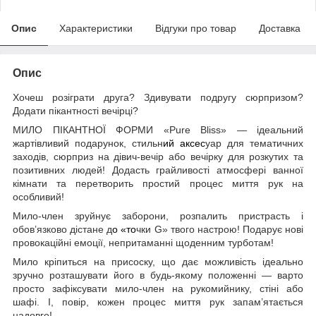
Опис
Характеристики
Відгуки про товар
Доставка
Опис
Хочеш розіграти друга? Здивувати подругу сюрпризом?
Додати пікантності вечірці?
МИЛО ПІКАНТНОЇ ФОРМИ «Pure Bliss» — ідеальний
жартівливий подарунок, стильн
ий аксес
уар для тематичних
заходів, сюрприз на дівич-вечір або вечірку для розкутих та
позитивних людей! Додасть грайливості атмосфері ванної
кімнати та перетворить простий процес миття рук на
особливий!
Мило-член зруйнує заборони, розпалить пристрасть і
обов’язково дістане д
о «то
чки G» твого настрою! Подарує нові
провокаційні емоції, непритаманні щоденним турботам!
Мило кріпиться на присоску, що дає можливість ідеально
зручно розташувати його в будь-якому положенні — варто
просто зафіксувати мило-член на рукомийнику, стіні або
шафі. І, повір, кожен процес миття рук запам’ятається
надовго!