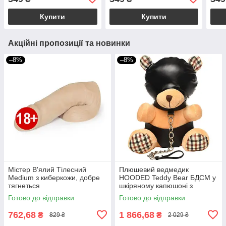
Купити
Купити
Акційні пропозиції та новинки
–8%
–8%
Містер В'ялий Тілесний
Плюшевий ведмедик
Medium з киберкожи, добре
HOODED Teddy Bear БДСМ у
тягнеться
шкіряному капюшоні з
повідцем, 23x16x12 см
Готово до відправки
Готово до відправки
762,68
1 866,68
₴
₴
829 ₴
2 029 ₴