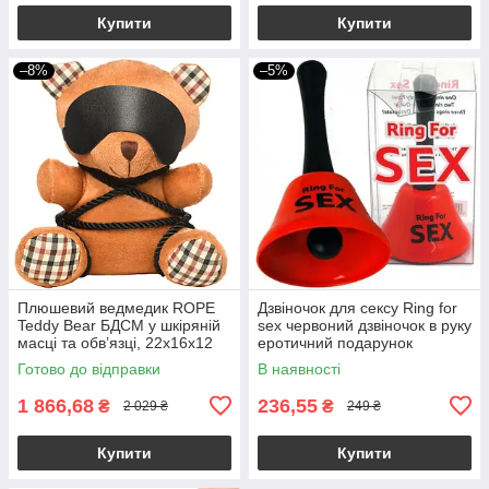
Купити
Купити
–8%
–5%
Плюшевий ведмедик ROPE
Дзвіночок для сексу Ring for
Teddy Bear БДСМ у шкіряній
sex червоний дзвіночок в руку
масці та обв’язці, 22x16x12
еротичний подарунок
см
Готово до відправки
В наявності
1 866,68
236,55
₴
₴
2 029 ₴
249 ₴
Купити
Купити