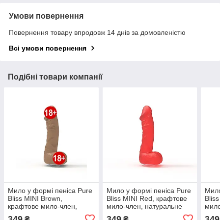
Умови повернення
Повернення товару впродовж 14 днів за домовленістю
Всі умови повернення
Подібні товари компанії
Мило у формі пеніса Pure
Мило у формі пеніса Pure
Мило
Bliss MINI Brown,
Bliss MINI Red, крафтове
Blis
крафтове мило-член,
мило-член, натуральне
мило
натуральне
349
349
349
₴
₴