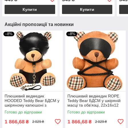
Купити
Купити
Акційні пропозиції та новинки
–8%
–8%
Плюшевий ведмедик
Плюшевий ведмедик ROPE
HOODED Teddy Bear БДСМ у
Teddy Bear БДСМ у шкіряній
шкіряному капюшоні з
масці та обв’язці, 22x16x12
повідцем, 23x16x12 см
см
Готово до відправки
Готово до відправки
1 866,68
1 866,68
₴
₴
2 029 ₴
2 029 ₴