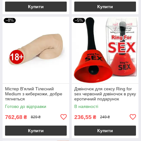
Купити
Купити
–8%
–5%
Містер В'ялий Тілесний
Дзвіночок для сексу Ring for
Medium з киберкожи, добре
sex червоний дзвіночок в руку
тягнеться
еротичний подарунок
Готово до відправки
В наявності
762,68
236,55
₴
₴
829 ₴
249 ₴
Купити
Купити