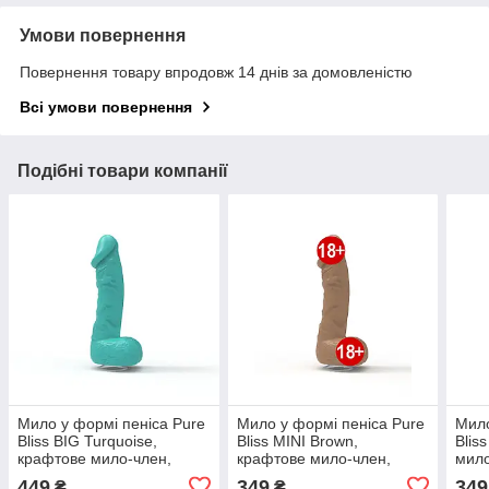
Умови повернення
Повернення товару впродовж 14 днів за домовленістю
Всі умови повернення
Подібні товари компанії
Мило у формі пеніса Pure
Мило у формі пеніса Pure
Мило
Bliss BIG Turquoise,
Bliss MINI Brown,
Blis
крафтове мило-член,
крафтове мило-член,
мило
натуральне
натуральне
449
349
349
₴
₴