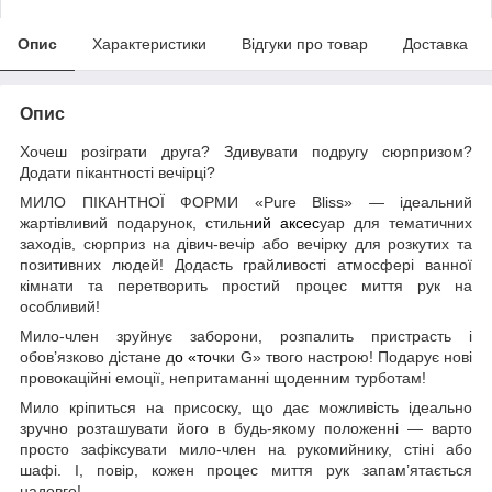
Опис
Характеристики
Відгуки про товар
Доставка
Опис
Хочеш розіграти друга? Здивувати подругу сюрпризом?
Додати пікантності вечірці?
МИЛО ПІКАНТНОЇ ФОРМИ «Pure Bliss» — ідеальний
жартівливий подарунок, стильн
ий аксес
уар для тематичних
заходів, сюрприз на дівич-вечір або вечірку для розкутих та
позитивних людей! Додасть грайливості атмосфері ванної
кімнати та перетворить простий процес миття рук на
особливий!
Мило-член зруйнує заборони, розпалить пристрасть і
обов’язково дістане д
о «то
чки G» твого настрою! Подарує нові
провокаційні емоції, непритаманні щоденним турботам!
Мило кріпиться на присоску, що дає можливість ідеально
зручно розташувати його в будь-якому положенні — варто
просто зафіксувати мило-член на рукомийнику, стіні або
шафі. І, повір, кожен процес миття рук запам’ятається
надовго!