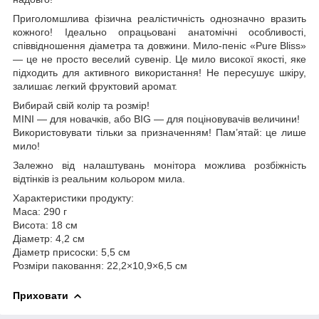
Приголомшлива фізична реалістичність однозначно вразить
кожного! Ідеально опрацьовані анатомічні особливості,
співвідношення діаметра та довжини. Мило-пеніс «Pure Bliss»
— це не просто веселий сувенір. Це мило високої якості, яке
підходить для активного використання! Не пересушує шкіру,
залишає легкий фруктовий аромат.
Вибирай свій колір та розмір!
MINI — для новачків, або BIG — для поціновувачів величини!
Використовувати тільки за призначенням! Пам’ятай: це лише
мило!
Залежно від налаштувань монітора можлива розбіжність
відтінків із реальним кольором мила.
Характеристики продукту:
Маса: 290 г
Висота: 18 см
Діаметр: 4,2 см
Діаметр присоски: 5,5 см
Розміри паковання: 22,2×10,9×6,5 см
Приховати