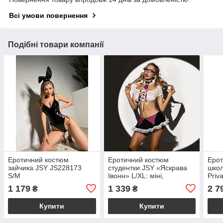
Всі умови повернення
Подібні товари компанії
Еротичний костюм
Еротичний костюм
Ерот
зайчика JSY JS228173
студентки JSY «Яскрава
школ
S/M
Івонн» L/XL: міні,
Priv
краватка, топ, оправа,
соро
1 179
1 339
2 7
₴
₴
стрічки
крав
Купити
Купити