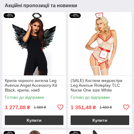
Акційні пропозиції та новинки
–8%
–8%
Крила чорного ангела Leg
(SALE) Костюм медсестри
Avenue Angel Accessory Kit
Leg Avenue Roleplay TLC
Black, крила, німб
Nurse One size White
Готово до відправки
Готово до відправки
1 277,88
1 351,48
₴
₴
1 389 ₴
1 469 ₴
Купити
Купити
–8%
–8%