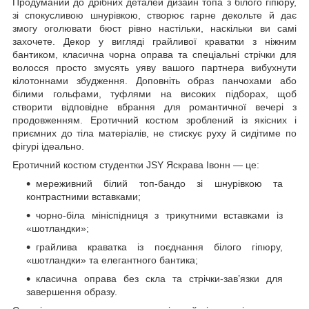
Продуманий до дрібних деталей дизайн топа з білого гіпюру,
зі спокусливою шнурівкою, створює гарне декольте й дає
змогу оголювати бюст рівно настільки, наскільки ви самі
захочете. Декор у вигляді грайливої краватки з ніжним
бантиком, класична чорна оправа та спеціальні стрічки для
волосся просто змусять уяву вашого партнера вибухнути
кілотоннами збудження. Доповніть образ панчохами або
білими гольфами, туфлями на високих підборах, щоб
створити відповідне вбрання для романтичної вечері з
продовженням. Еротичний костюм зроблений із якісних і
приємних до тіла матеріалів, не стискує руху й сидітиме по
фігурі ідеально.
Еротичний костюм студентки JSY Яскрава Івонн — це:
мереживний білий топ-бандо зі шнурівкою та
контрастними вставками;
чорно-біла мініспідниця з трикутними вставками із
«шотландки»;
грайлива краватка із поєднання білого гіпюру,
«шотландки» та елегантного бантика;
класична оправа без скла та стрічки-зав’язки для
завершення образу.