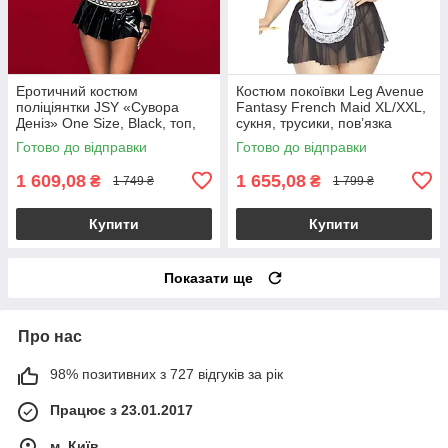
Еротичний костюм
Костюм покоївки Leg Avenue
поліціянтки JSY «Сувора
Fantasy French Maid XL/XXL,
Деніз» One Size, Black, топ,
сукня, трусики, пов’язка
спідниця, рукавички, кашкет
Готово до відправки
Готово до відправки
1 609,08
1 655,08
₴
₴
1 749 ₴
1 799 ₴
Купити
Купити
Показати ще
Про нас
98% позитивних з 727 відгуків за рік
Працює з 23.01.2017
м. Київ