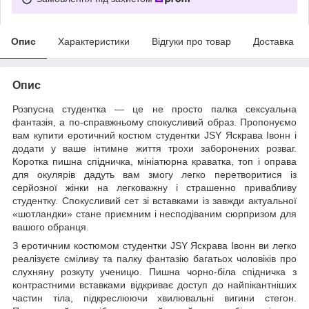
Опис
Характеристики
Відгуки про товар
Доставка
Опис
Розпусна студентка — це не просто палка сексуальна
фантазія, а по-справжньому спокусливий образ. Пропонуємо
вам купити еротичний костюм студентки JSY Яскрава Івонн і
додати у ваше інтимне життя трохи заборонених розваг.
Коротка пишна спідничка, мініатюрна краватка, топ і оправа
для окулярів дадуть вам змогу легко перетворитися із
серйозної жінки на легковажну і страшенно привабливу
студентку. Спокусливий сет зі вставками із завжди актуальної
«шотландки» стане приємним і несподіваним сюрпризом для
вашого обранця.
З еротичним костюмом студентки JSY Яскрава Івонн ви легко
реалізуєте сміливу та палку фантазію багатьох чоловіків про
слухняну розкуту ученицю. Пишна чорно-біла спідничка з
контрастними вставками відкриває доступ до найпікантніших
частин тіла, підкреслюючи хвилювальні вигини стегон.