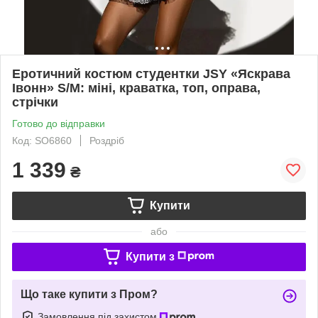
Еротичний костюм студентки JSY «Яскрава
Івонн» S/M: міні, краватка, топ, оправа,
стрічки
Готово до відправки
Код: SO6860
Роздріб
1 339
₴
Купити
або
Купити з
Що таке купити з Пром?
Замовлення під захистом