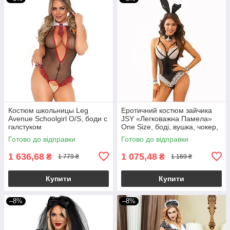
Костюм школьницы Leg
Еротичний костюм зайчика
Avenue Schoolgirl O/S, боди с
JSY «Легковажна Памела»
галстуком
One Size, боді, вушка, чокер,
браслети
Готово до відправки
Готово до відправки
1 636,68
1 075,48
₴
₴
1 779 ₴
1 169 ₴
Купити
Купити
–8%
–8%