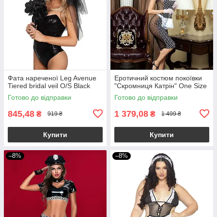
Фата нареченої Leg Avenue
Еротичний костюм покоївки
Tiered bridal veil O/S Black
"Скромниця Катрін" One Size
Готово до відправки
Готово до відправки
845,48
1 379,08
₴
₴
919 ₴
1 499 ₴
Купити
Купити
–8%
–8%