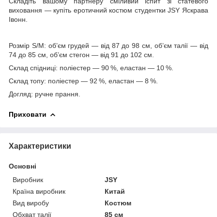
Складіть вашому партнеру сміливий іспит зі статевого
виховання — купіть еротичний костюм студентки JSY Яскрава
Івонн.
Розмір S/M: об’єм грудей — від 87 до 98 см, об’єм талії — від
74 до 85 см, об’єм стегон — від 91 до 102 см.
Склад спідниці: поліестер — 90 %, еластан — 10 %.
Склад топу: поліестер — 92 %, еластан — 8 %.
Догляд: ручне прання.
Приховати
Характеристики
Основні
Виробник
JSY
Країна виробник
Китай
Вид виробу
Костюм
Обхват талії
85 см