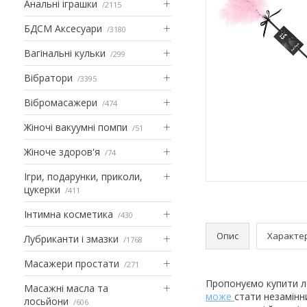
Анальні іграшки
2115
БДСМ Аксесуари
3180
Вагінальні кульки
299
Вібратори
3395
Вібромасажери
474
Жіночі вакуумні помпи
51
Жіноче здоров'я
74
Ігри, подарунки, приколи,
цукерки
411
Інтимна косметика
430
Опис
Характе
Лубриканти і змазки
1768
Масажери простати
271
Пропонуємо купити лос
Масажні масла та
може
стати незамінн
лосьйони
606