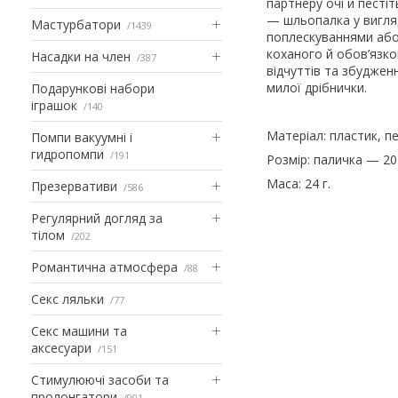
партнеру очі й песті
— шльопалка у вигля
Мастурбатори
1439
поплескуваннями або
коханого й обов’язко
Насадки на член
387
відчуттів та збудженн
милої дрібнички.
Подарункові набори
іграшок
140
Матеріал: пластик, пе
Помпи вакуумні і
гидропомпи
191
Розмір: паличка — 20 
Маса: 24 г.
Презервативи
586
Регулярний догляд за
тілом
202
Романтична атмосфера
88
Секс ляльки
77
Секс машини та
аксесуари
151
Стимулюючі засоби та
пролонгатори
901