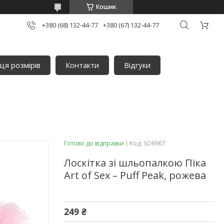
Кошик
+380 (68) 132-44-77
+380 (67) 132-44-77
ця розмірів
Контакти
Відгуки
Готово до відправки
Код:
SO6967
Лоскітка зі шльопалкою Піка
Art of Sex – Puff Peak, рожева
249 ₴