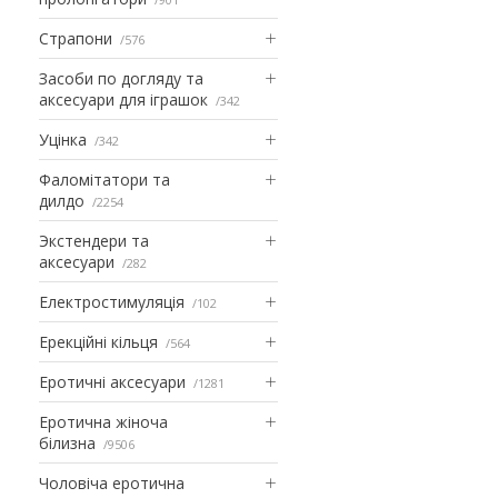
Страпони
576
Засоби по догляду та
аксесуари для іграшок
342
Уцінка
342
Фаломітатори та
дилдо
2254
Экстендери та
аксесуари
282
Електростимуляція
102
Ерекційні кільця
564
Еротичні аксесуари
1281
Еротична жіноча
білизна
9506
Чоловіча еротична