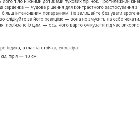
ть його тіло ніжними дотиками пухових пір’їнок. Протилежний кіне
ді сердечка — чудове рішення для контрастного застосування з
 більш інтенсивним покаранням. Не залишайте без уваги ерогенн
во слідкуйте за його реакцією — вона не змусить на себе чекати
я, пов’язане із цим, — ось, чого варто очікувати під час використ
ро індика, атласна стрічка, екошкіра.
см, пір’я — 10 см.