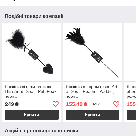
Подібні товари компанії
Лоскітка зі шльопалкою
Лоскітка з пером півня Art
Лоск
Піка Art of Sex – Puff Peak,
of Sex – Feather Paddle,
of S
чорна
чорна
рож
249
155,48
155
₴
₴
169 ₴
Купити
Купити
Акційні пропозиції та новинки