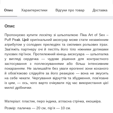
Опис
Характеристики
Відгуки про товар
Доставка
Опис
Пропонуємо купити лоскітку зі шльопалкою Піка Art of Sex –
Puff Pe
ak. Цей
оригінальний аксесуар може стати незамінним
атрибутом у солодких прелюдіях та сміливих рольових іграх.
Зав’яжіть партнеру очі й пестіть його тіло ніжними дотиками
пухових пір’їнок. Протилежний кінець аксесуара — шльопалка
у вигляді сердечка — чудове рішення для контрастного
застосування з поплескуваннями або більш інтенсивним
покаранням. Не залишайте без уваги ерогенні зони коханого
й обов’язково слідкуйте за його реакцією — вона не змусить
на себе чекати. Чергування відчуттів та збудження, пов’язане
із цим, — ось, чого варто очікувати під час використання цієї
милої дрібнички.
Матеріал: пластик, перо індика, атласна стрічка, екошкіра.
Розмір: паличка — 20 см, пір’я — 10 см.