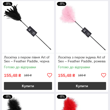
–8%
–8%
Лоскітка з пером півня Art of
Лоскітка з пером індика Art of
Sex – Feather Paddle, чорна
Sex – Feather Paddle, рожева
Готово до відправки
Готово до відправки
155,48
155,48
₴
₴
169 ₴
169 ₴
Купити
Купити
–8%
–8%