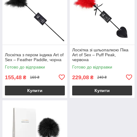
Лоскітка зі шльопалкою Піка
Лоскітка з пером індика Art of
Art of Sex – Puff Peak,
Sex – Feather Paddle, чорна
червона
Готово до відправки
Готово до відправки
155,48
229,08
₴
₴
169 ₴
249 ₴
Купити
Купити