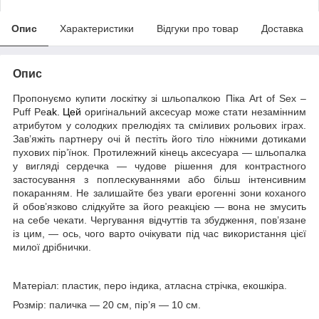
Опис
Характеристики
Відгуки про товар
Доставка
Опис
Пропонуємо купити лоскітку зі шльопалкою Піка Art of Sex –
Puff Pe
ak. Цей
оригінальний аксесуар може стати незамінним
атрибутом у солодких прелюдіях та сміливих рольових іграх.
Зав’яжіть партнеру очі й пестіть його тіло ніжними дотиками
пухових пір’їнок. Протилежний кінець аксесуара — шльопалка
у вигляді сердечка — чудове рішення для контрастного
застосування з поплескуваннями або більш інтенсивним
покаранням. Не залишайте без уваги ерогенні зони коханого
й обов’язково слідкуйте за його реакцією — вона не змусить
на себе чекати. Чергування відчуттів та збудження, пов’язане
із цим, — ось, чого варто очікувати під час використання цієї
милої дрібнички.
Матеріал: пластик, перо індика, атласна стрічка, екошкіра.
Розмір: паличка — 20 см, пір’я — 10 см.