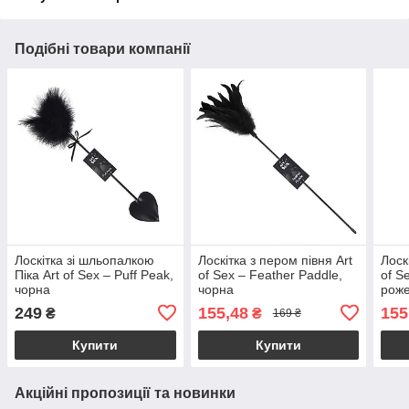
Подібні товари компанії
Лоскітка зі шльопалкою
Лоскітка з пером півня Art
Лоск
Піка Art of Sex – Puff Peak,
of Sex – Feather Paddle,
of S
чорна
чорна
рож
249
155,48
155
₴
₴
169 ₴
Купити
Купити
Акційні пропозиції та новинки