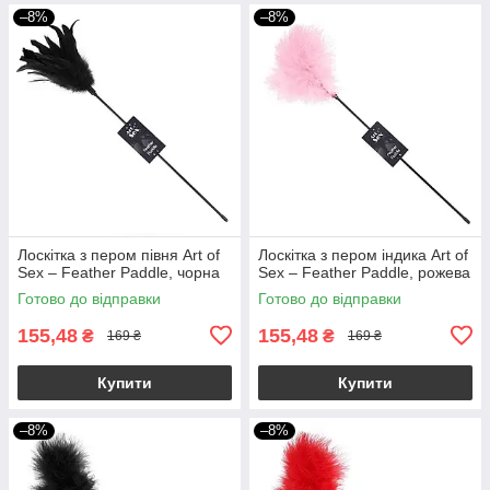
–8%
–8%
Лоскітка з пером півня Art of
Лоскітка з пером індика Art of
Sex – Feather Paddle, чорна
Sex – Feather Paddle, рожева
Готово до відправки
Готово до відправки
155,48
155,48
₴
₴
169 ₴
169 ₴
Купити
Купити
–8%
–8%