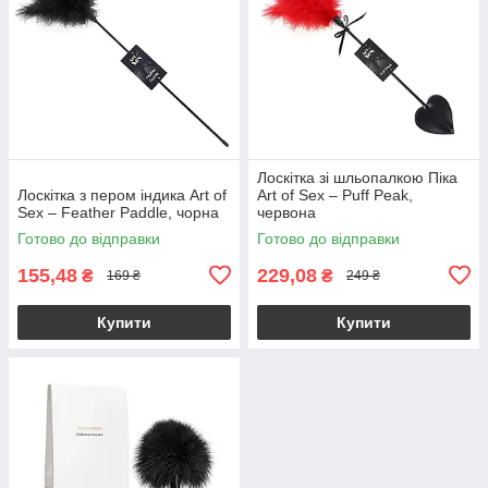
Лоскітка зі шльопалкою Піка
Лоскітка з пером індика Art of
Art of Sex – Puff Peak,
Sex – Feather Paddle, чорна
червона
Готово до відправки
Готово до відправки
155,48
229,08
₴
₴
169 ₴
249 ₴
Купити
Купити