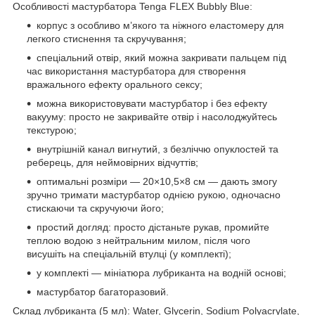
Особливості мастурбатора Tenga FLEX Bubbly Blue:
корпус з особливо м’якого та ніжного еластомеру для
легкого стиснення та скручування;
спеціальний отвір, який можна закривати пальцем під
час використання мастурбатора для створення
вражального ефекту орального сексу;
можна використовувати мастурбатор і без ефекту
вакууму: просто не закривайте отвір і насолоджуйтесь
текстурою;
внутрішній канал вигнутий, з безліччю опуклостей та
реберець, для неймовірних відчуттів;
оптимальні розміри — 20×10,5×8 см — дають змогу
зручно тримати мастурбатор однією рукою, одночасно
стискаючи та скручуючи його;
простий догляд: просто дістаньте рукав, промийте
теплою водою з нейтральним милом, після чого
висушіть на спеціальній втулці (у комплекті);
у комплекті — мініатюра лубриканта на водній основі;
мастурбатор багаторазовий.
Склад лубриканта (5 мл): Water, Glycerin, Sodium Polyacrylate,