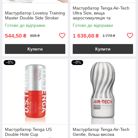
Мастурбатор Tenga Air-Tech
Мастурбатор Lovetoy Training
Ultra Size, вища
Master Double Side Stroker
аеростимуляція та
всмоктувальний ефект
Готово до відправки
Готово до відправки
544,50
1 636,68
₴
₴
605 ₴
1 779 ₴
Купити
Купити
–8%
–8%
Мастурбатор Tenga US
Мастурбатор Tenga Air-Tech
Double Hole Cup
Gentle, більш висока