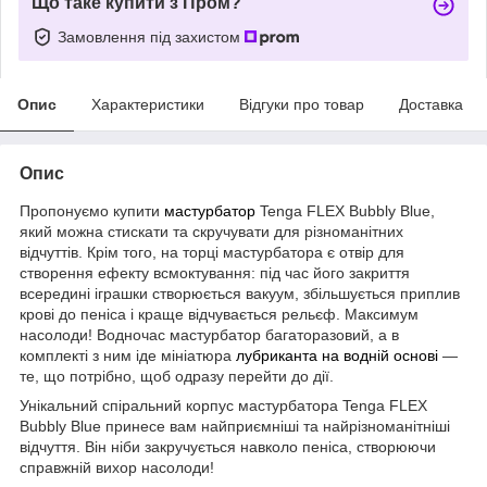
Що таке купити з Пром?
Замовлення під захистом
Опис
Характеристики
Відгуки про товар
Доставка
Опис
Пропонуємо купити
мастурбатор
Tenga FLEX Bubbly Blue,
який можна стискати та скручувати для різноманітних
відчуттів. Крім того, на торці мастурбатора є отвір для
створення ефекту всмоктування: під час його закриття
всередині іграшки створюється вакуум, збільшується приплив
крові до пеніса і краще відчувається рельєф. Максимум
насолоди! Водночас мастурбатор багаторазовий, а в
комплекті з ним іде мініатюра
лубриканта на водній основі
—
те, що потрібно, щоб одразу перейти до дії.
Унікальний спіральний корпус мастурбатора Tenga FLEX
Bubbly Blue принесе вам найприємніші та найрізноманітніші
відчуття. Він ніби закручується навколо пеніса, створюючи
справжній вихор насолоди!