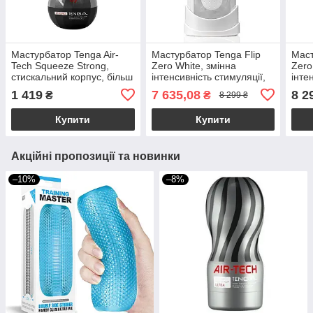
Мастурбатор Tenga Air-
Мастурбатор Tenga Flip
Маст
Tech Squeeze Strong,
Zero White, змінна
Zero
стискальний корпус, більш
інтенсивність стимуляції,
інте
щільний вхід
розкладний
розк
1 419
7 635,08
8 2
₴
₴
8 299 ₴
Купити
Купити
Акційні пропозиції та новинки
–10%
–8%