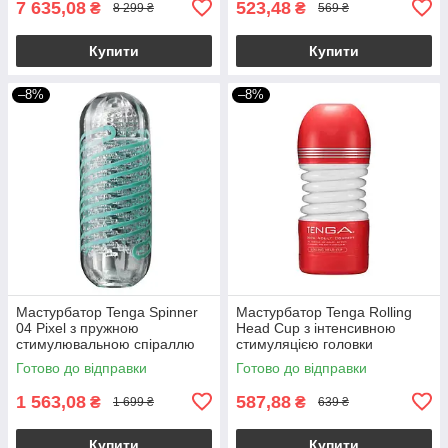
7 635,08
523,48
₴
₴
8 299 ₴
569 ₴
Купити
Купити
–8%
–8%
Мастурбатор Tenga Spinner
Мастурбатор Tenga Rolling
04 Pixel з пружною
Head Cup з інтенсивною
стимулювальною спіраллю
стимуляцією головки
всередині
Готово до відправки
Готово до відправки
1 563,08
587,88
₴
₴
1 699 ₴
639 ₴
Купити
Купити