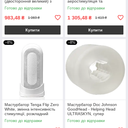
(двосторонній великий) з
аеростимуляція та
двома незалежними
всмоктувальний ефект
Готово до відправки
Готово до відправки
каналами
983,48
1 305,48
₴
₴
1 069 ₴
1 419 ₴
Купити
Купити
–8%
–8%
Мастурбатор Tenga Flip Zero
Мастурбатор Doc Johnson
White, змінна інтенсивність
GoodHead - Helping Head
стимуляції, розкладний
ULTRASKYN, супер
помічниця для мінету
Готово до відправки
Готово до відправки