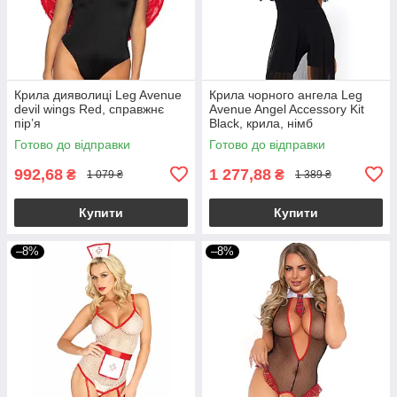
Крила дияволиці Leg Avenue
Крила чорного ангела Leg
devil wings Red, справжнє
Avenue Angel Accessory Kit
пір’я
Black, крила, німб
Готово до відправки
Готово до відправки
992,68
1 277,88
₴
₴
1 079 ₴
1 389 ₴
Купити
Купити
–8%
–8%