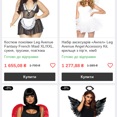
Костюм покоївки Leg Avenue
Набір аксесуарів «Ангел» Leg
Fantasy French Maid XL/XXL,
Avenue Angel Accessory Kit,
сукня, трусики, пов’язка
крильця з пір’я, німб
Готово до відправки
Готово до відправки
1 655,08
1 277,88
₴
₴
1 799 ₴
1 389 ₴
Купити
Купити
–8%
–8%