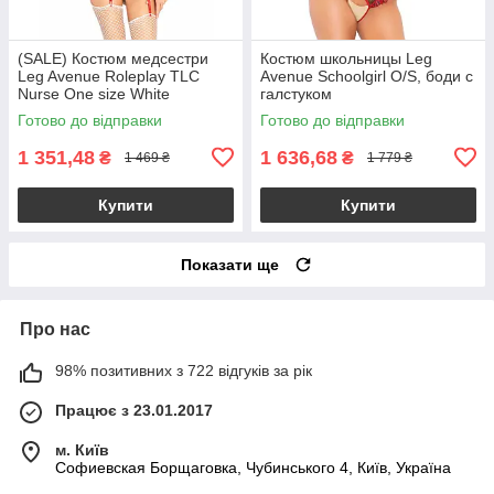
(SALE) Костюм медсестри
Костюм школьницы Leg
Leg Avenue Roleplay TLC
Avenue Schoolgirl O/S, боди с
Nurse One size White
галстуком
Готово до відправки
Готово до відправки
1 351,48
1 636,68
₴
₴
1 469 ₴
1 779 ₴
Купити
Купити
Показати ще
Про нас
98% позитивних з 722 відгуків за рік
Працює з 23.01.2017
м. Київ
Софиевская Борщаговка, Чубинського 4, Київ, Україна