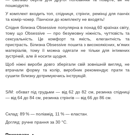
пошкодуєте.
У комплект входить топ, спідниця, стрінги, ремінці для панчіх
та комір-чокер. Панчохи до комплекту не входять!
Спідня білизна Obsessive популярна в понад 60 країнах світу,
тому що Obsessive — про безумовну ніжність, чуттєвість та
сексуальність. Це комфорт та якість, елегантність та
пристрасть. Білизна Obsessive пошита з високоякісних, м’яких
матеріалів, тому її можна одягати не тільки для інтимних
зустрічей, але й носити щодня.
Щоб ніжні вироби довго зберігали свій зовнішній вигляд, не
втрачали форму та колір, виробник рекомендує прати та
сушити білизну дотримуючись інструкцій.
S/M: обхват під грудьми — від 62 до 82 см, резинка спідниці
— від 64 до 84 см, резинка стрінгів — від 66 до 86 см.
Склад: 89 % — поліамід, 11 % — еластан.
Догляд: ручне прання за 30 °C.
Приховати