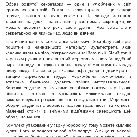
Образ розкутої секретарки — один з улюблених у світі
еротичних фантазій. Роман із секретаркою — це завжди
гаряче, пікантно та дуже секретно. Це завжди маленька
таємниця на двох. І навіть якщо у вас немає секретарки, ви
можете довірити цю роль своїй дівчині. Або сама стати
секретаркою на якийсь час, якщо ви дівчина.
Еротичний костюм секретарки Obsessive Secretary suit 5pcs
пошитий із найніжнішого матеріалу мультистретч, який
красиво лягає на тіло, підкреслюючи всі його лінії. Білий топ із
коротким рукавом прикрашений мереживом внизу. V-подібний
виріз спереду та відкрита спина ззаду демонструють гладку
ніжну шкіру. Перехрещені чашки ліфа добре підтримують і
вигідно окреслюють груди. Чорно-білий комір-чокер з
атласним бантиком додають трішки екстравагантності.
Коротка спідниця з великими розрізами показує гарні довгі
ніжки та натякає на можливість максимально вигідно
використовувати розрізи під час сексуальної гри. Мереживні
оборки спіднички створюють настрій грайливості та легкості.
Маленькі стрінги зі знімними підв’язками завершують цей
образ, що манить.
Комплект упакований у гарну коробочку, тому можете сміливо
купити його на подарунок собі або подрузі. А якщо ви чоловік
— сміливо беріть для другої половинки та повірте, ви не