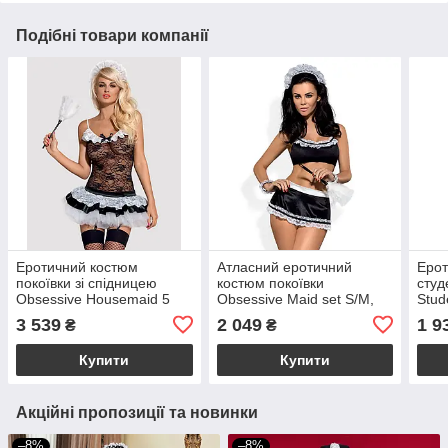
Подібні товари компанії
Еротичний костюм
Атласний еротичний
Ерот
покоївки зі спідницею
костюм покоївки
студ
Obsessive Housemaid 5
Obsessive Maid set S/M,
Stud
pcs costume L/XL, чорно-
black, 5 предметів
S/M,
3 539
2 049
1 9
₴
₴
білий, топ з пі
стри
Купити
Купити
Акційні пропозиції та новинки
–8%
–8%