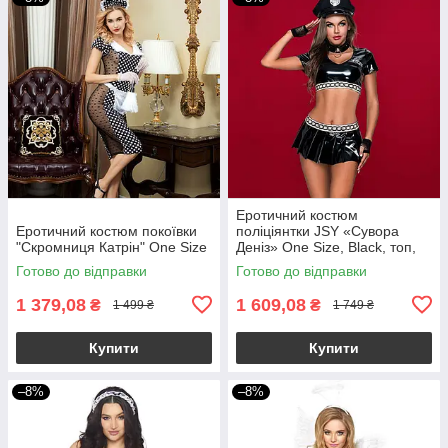
Еротичний костюм
Еротичний костюм покоївки
поліціянтки JSY «Сувора
"Скромниця Катрін" One Size
Деніз» One Size, Black, топ,
спідниця, рукавички, кашкет
Готово до відправки
Готово до відправки
1 379,08
1 609,08
₴
₴
1 499 ₴
1 749 ₴
Купити
Купити
–8%
–8%