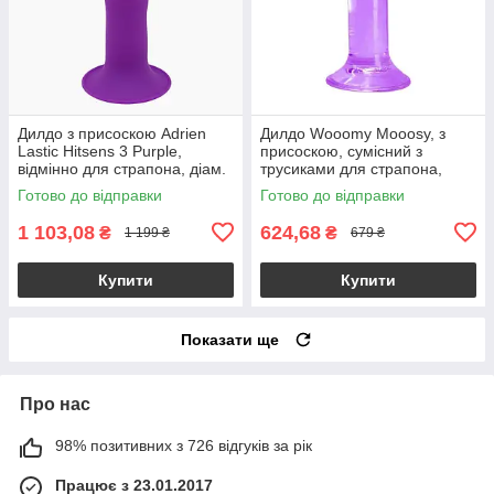
Дилдо з присоскою Adrien
Дилдо Wooomy Mooosy, з
Lastic Hitsens 3 Purple,
присоскою, сумісний з
відмінно для страпона, діам.
трусиками для страпона,
4,1см, довжина 18,2см
довжина 18 см, діаметр 4,5
Готово до відправки
Готово до відправки
см
1 103,08
624,68
₴
₴
1 199 ₴
679 ₴
Купити
Купити
Показати ще
Про нас
98% позитивних з 726 відгуків за рік
Працює з 23.01.2017