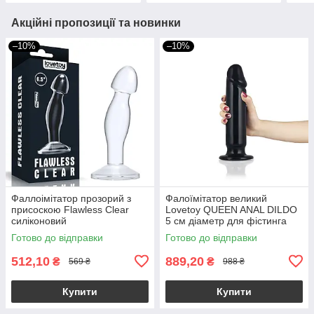
Акційні пропозиції та новинки
–10%
–10%
Фаллоімітатор прозорий з
Фалоїмітатор великий
присоскою Flawless Clear
Lovetoy QUEEN ANAL DILDO
силіконовий
5 см діаметр для фістинга
Готово до відправки
Готово до відправки
512,10
889,20
₴
₴
569 ₴
988 ₴
Купити
Купити