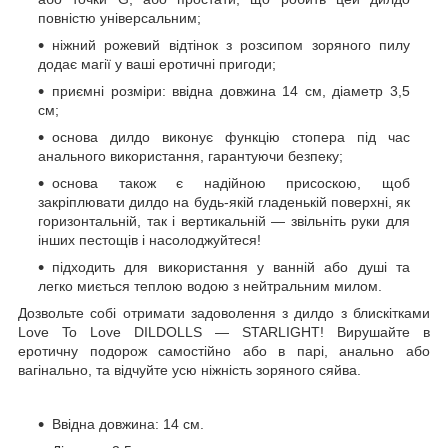
повністю універсальним;
ніжний рожевий відтінок з розсипом зоряного пилу
додає магії у ваші еротичні пригоди;
приємні розміри: ввідна довжина 14 см, діаметр 3,5
см;
основа дилдо виконує функцію стопера під час
анального використання, гарантуючи безпеку;
основа також є надійною присоскою, щоб
закріплювати дилдо на будь-якій гладенькій поверхні, як
горизонтальній, так і вертикальній — звільніть руки для
інших пестощів і насолоджуйтеся!
підходить для використання у ванній або душі та
легко миється теплою водою з нейтральним милом.
Дозвольте собі отримати задоволення з дилдо з блискітками
Love To Love DILDOLLS — STARLIGHT! Вирушайте в
еротичну подорож самостійно або в парі, анально або
вагінально, та відчуйте усю ніжність зоряного сяйва.
Ввідна довжина: 14 см.