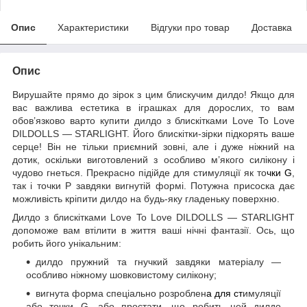
Опис
Характеристики
Відгуки про товар
Доставка
Опис
Вирушайте прямо до зірок з цим блискучим дилдо! Якщо для
вас важлива естетика в іграшках для дорослих, то вам
обов’язково варто купити дилдо з блискітками Love To Love
DILDOLLS — STARLIGHT. Його блискітки-зірки підкорять ваше
серце! Він не тільки приємний зовні, але і дуже ніжний на
дотик, оскільки виготовлений з особливо м’якого силікону і
чудово гнеться. Прекрасно підійде для стимуляції як то
чки G
,
так і точки P завдяки вигнутій формі. Потужна присоска дає
можливість кріпити дилдо на будь-яку гладеньку поверхню.
Дилдо з блискітками Love To Love DILDOLLS — STARLIGHT
допоможе вам втілити в життя ваші нічні фантазії. Ось, що
робить його унікальним:
дилдо пружний та гнучкий завдяки матеріалу —
особливо ніжному шовковистому силікону;
вигнута форма спеціально розроблен
а для ст
имуляції
або точки G, або простати, що робить цей дилдо