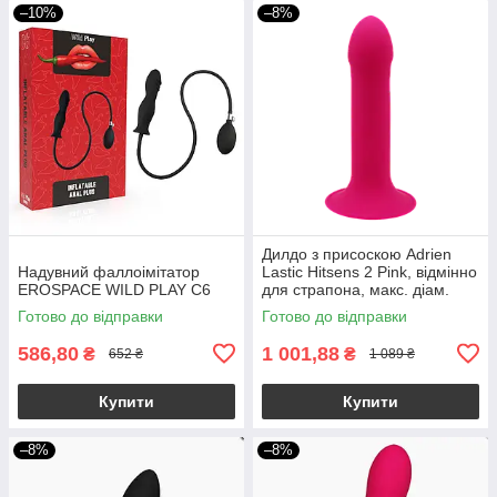
–10%
–8%
Дилдо з присоскою Adrien
Надувний фаллоімітатор
Lastic Hitsens 2 Pink, відмінно
EROSPACE WILD PLAY C6
для страпона, макс. діам.
4см, довж. 16,7см
Готово до відправки
Готово до відправки
586,80
1 001,88
₴
₴
652 ₴
1 089 ₴
Купити
Купити
–8%
–8%