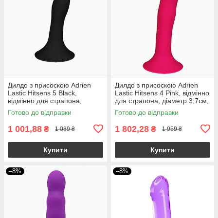
Дилдо з присоскою Adrien
Дилдо з присоскою Adrien
Lastic Hitsens 5 Black,
Lastic Hitsens 4 Pink, відмінно
відмінно для страпона,
для страпона, діаметр 3,7см,
діаметр 2,4 см, довжина
довжина 17,8см
Готово до відправки
Готово до відправки
13см
1 001,88
1 802,28
₴
₴
1 089 ₴
1 959 ₴
Купити
Купити
–8%
–8%