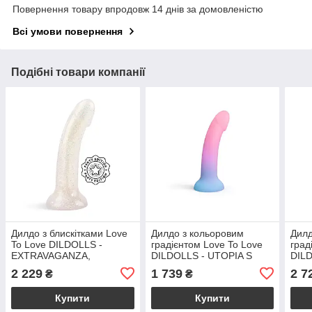
Повернення товару впродовж 14 днів за домовленістю
Всі умови повернення
Подібні товари компанії
Дилдо з блискітками Love
Дилдо з кольоровим
Дилд
To Love DILDOLLS -
градієнтом Love To Love
град
EXTRAVAGANZA,
DILDOLLS - UTOPIA S
DILD
ультрам’який
ультрам'який
ульт
2 229
1 739
2 7
₴
₴
Купити
Купити