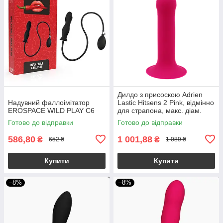
Дилдо з присоскою Adrien
Надувний фаллоімітатор
Lastic Hitsens 2 Pink, відмінно
EROSPACE WILD PLAY C6
для страпона, макс. діам.
4см, довж. 16,7см
Готово до відправки
Готово до відправки
586,80
1 001,88
₴
₴
652 ₴
1 089 ₴
Купити
Купити
–8%
–8%