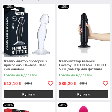
–10%
–10%
Фаллоімітатор прозорий з
Фалоїмітатор великий
присоскою Flawless Clear
Lovetoy QUEEN ANAL DILDO
силіконовий
5 см діаметр для фістинга
Готово до відправки
Готово до відправки
512,10
889,20
₴
₴
569 ₴
988 ₴
Купити
Купити
–10%
–8%