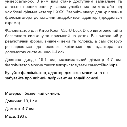
універсальною. З ним вам стане доступним вагінальне та
анальне проникнення у ваших улюблених ритмах або під
улюблені фільми категорії XXX. Зверніть увагу: для кріплення
фалоімітатора до машини знадобиться адаптер (продається
окремо).
Фалоімітатор для Kiiroo Keon Vac-U-Lock Dildo виготовлений із
безпечного силікону та приємний на дотик. Він виконаний у
реалістичній формі, виділені вени та головка, а сам стовбур
розширюється до основи. Кріпиться до адаптера за
допомогою системи Vac-U-Lock.
Довжина дилдо 19,1 см, максимальний діаметр 4,7 см.
Фалоімітатор можна також використовувати самостійно!<
/p>
Купуйте фалоімітатор, адаптер для секс-машини та не
забувайте про якісний лубрикант на водній основі.
Матеріал: безпечний силікон.
Довжина: 19,1 см.
Діаметр: 4,7 см.
Маса: 193 г.