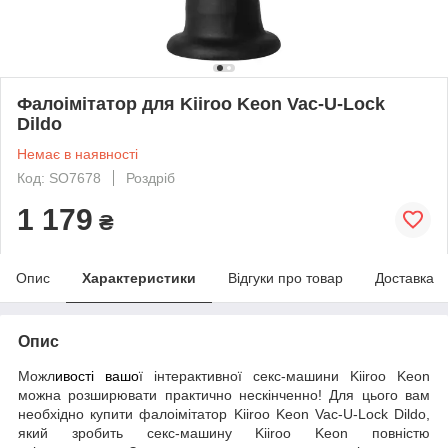
Фалоімітатор для Kiiroo Keon Vac-U-Lock
Dildo
Немає в наявності
Код: SO7678
Роздріб
1 179
₴
Опис
Характеристики
Відгуки про товар
Доставка
Опис
Можл
ивості вашо
ї інтерактивної секс-машини Kiiroo Keon
можна розширювати практично нескінченно! Для цього вам
необхідно купити фалоімітатор Kiiroo Keon Vac-U-Lock Dildo,
який зробить секс-машину Kiiroo Keon повністю