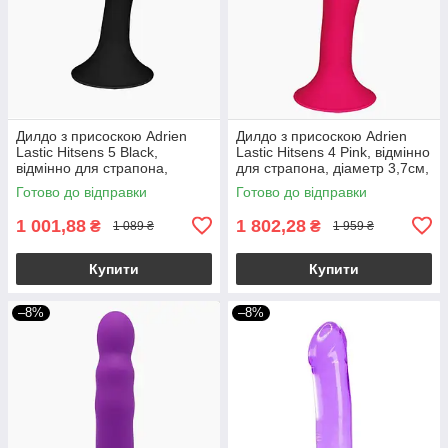
Дилдо з присоскою Adrien
Дилдо з присоскою Adrien
Lastic Hitsens 5 Black,
Lastic Hitsens 4 Pink, відмінно
відмінно для страпона,
для страпона, діаметр 3,7см,
діаметр 2,4 см, довжина
довжина 17,8см
Готово до відправки
Готово до відправки
13см
1 001,88
1 802,28
₴
₴
1 089 ₴
1 959 ₴
Купити
Купити
–8%
–8%