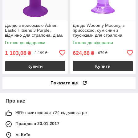
Дилдо з присоскою Adrien
Дилдо Wooomy Mooosy, з
Lastic Hitsens 3 Purple,
присоскою, сумісний з
відмінно для страпона, діам.
трусиками для страпона,
4,1см, довжина 18,2см
довжина 18 см, діаметр 4,5
Готово до відправки
Готово до відправки
см
1 103,08
624,68
₴
₴
1 199 ₴
679 ₴
Купити
Купити
Показати ще
Про нас
98% позитивних з 724 відгуків за рік
Працює з 23.01.2017
м. Київ