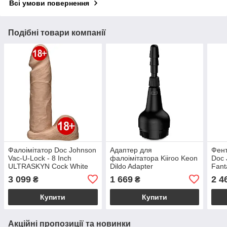
Всі умови повернення
Подібні товари компанії
Фалоімітатор Doc Johnson
Адаптер для
Фент
Vac-U-Lock - 8 Inch
фалоімітатора Kiiroo Keon
Doc 
ULTRASKYN Cock White
Dildo Adapter
Fant
(м'яте паковання!!!)
Tong
3 099
1 669
2 4
₴
₴
пако
Купити
Купити
Акційні пропозиції та новинки