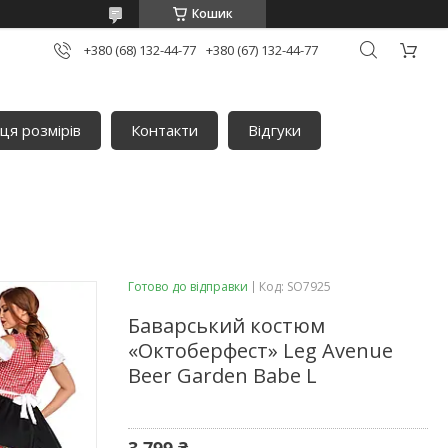
Кошик
+380 (68) 132-44-77
+380 (67) 132-44-77
ця розмірів
Контакти
Відгуки
Готово до відправки
Код:
SO7925
Баварський костюм
«Октоберфест» Leg Avenue
Beer Garden Babe L
3 799 ₴