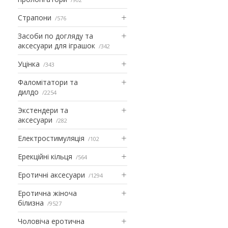
Страпони
576
Засоби по догляду та
аксесуари для іграшок
342
Уцінка
343
Фаломітатори та
дилдо
2254
Экстендери та
аксесуари
282
Електростимуляція
102
Ерекційні кільця
564
Еротичні аксесуари
1294
Еротична жіноча
білизна
9527
Чоловіча еротична