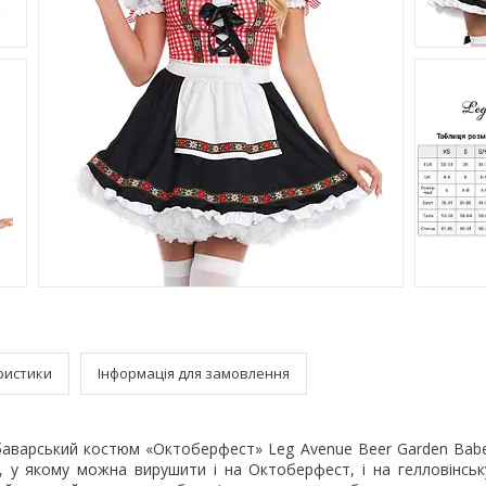
ристики
Інформація для замовлення
баварський костюм «Октоберфест» Leg Avenue Beer Garden Bab
, у якому можна вирушити і на Октоберфест, і на гелловінську