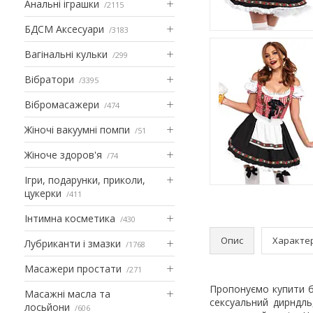
Анальні іграшки
2115
БДСМ Аксесуари
3183
Вагінальні кульки
299
Вібратори
3395
Вібромасажери
474
Жіночі вакуумні помпи
51
Жіноче здоров'я
74
Ігри, подарунки, приколи,
цукерки
411
Інтимна косметика
430
Опис
Характе
Лубриканти і змазки
1768
Масажери простати
271
Пропонуємо купити 
Масажні масла та
сексуальний дирндль
лосьйони
606