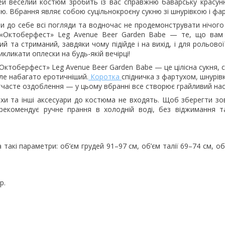
ей веселий костюм зробить із вас справжню баварську красуню
ію. Вбрання являє собою суцільнокроєну сукню зі шнурівкою і фа
 до себе всі погляди та водночас не продемонструвати нічого 
«Октоберфест» Leg Avenue Beer Garden Babe — те, що вам 
й та стриманий, завдяки чому підійде і на вихід, і для рольової 
кликати оплески на будь-якій вечірці!
ктоберфест» Leg Avenue Beer Garden Babe — це цілісна сукня, с
ле набагато еротичніший.
Коротка
спідничка з фартухом, шнурівк
ітчасте оздоблення — у цьому вбранні все створює грайливий нас
охи та інші аксесуари до костюма не входять. Щоб зберегти зо
рекомендує ручне прання в холодній воді, без віджимання т
 такі параметри: об’єм грудей 91–97 см, об’єм талії 69–74 см, об
р.