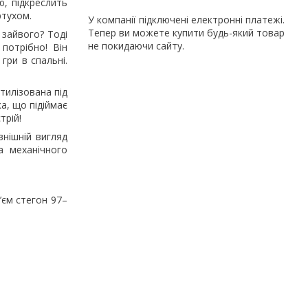
, підкреслить
ртухом.
У компанії підключені електронні платежі.
Тепер ви можете купити будь-який товар
зайвого? Тоді
не покидаючи сайту.
потрібно! Він
гри в спальні.
тилізована під
а, що підіймає
трій!
внішній вигляд
а механічного
’єм стегон 97–