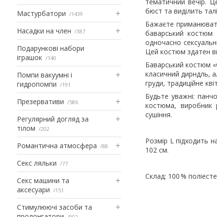
тематичний вечір. Ц
бюст та виділить тал
Мастурбатори
1439
Бажаєте приманювати
Насадки на член
387
баварський костюм 
одночасно сексуальни
Подарункові набори
Цей костюм здатен ви
іграшок
140
Баварський костюм «О
класичний дирндль, а
Помпи вакуумні і
груди, традиційне кв
гидропомпи
191
Будьте уважні: панч
Презервативи
586
костюма, виробник 
сушіння.
Регулярний догляд за
тілом
202
Розмір L підходить на
Романтична атмосфера
88
102 см.
Секс ляльки
77
Склад: 100 % поліесте
Секс машини та
аксесуари
151
Стимулюючі засоби та
пролонгатори
902