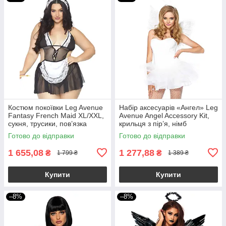
Костюм покоївки Leg Avenue
Набір аксесуарів «Ангел» Leg
Fantasy French Maid XL/XXL,
Avenue Angel Accessory Kit,
сукня, трусики, пов’язка
крильця з пір’я, німб
Готово до відправки
Готово до відправки
1 655,08
1 277,88
₴
₴
1 799 ₴
1 389 ₴
Купити
Купити
–8%
–8%