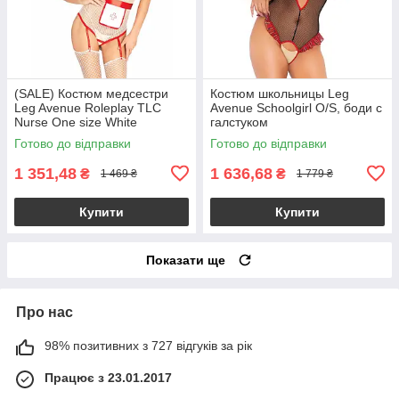
(SALE) Костюм медсестри
Костюм школьницы Leg
Leg Avenue Roleplay TLC
Avenue Schoolgirl O/S, боди с
Nurse One size White
галстуком
Готово до відправки
Готово до відправки
1 351,48
1 636,68
₴
₴
1 469 ₴
1 779 ₴
Купити
Купити
Показати ще
Про нас
98% позитивних з 727 відгуків за рік
Працює з 23.01.2017