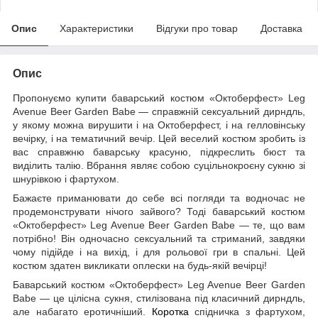
Опис
Характеристики
Відгуки про товар
Доставка
Опис
Пропонуємо купити баварський костюм «Октоберфест» Leg
Avenue Beer Garden Babe — справжній сексуальний дирндль,
у якому можна вирушити і на Октоберфест, і на гелловінську
вечірку, і на тематичний вечір. Цей веселий костюм зробить із
вас справжню баварську красуню, підкреслить бюст та
виділить талію. Вбрання являє собою суцільнокроєну сукню зі
шнурівкою і фартухом.
Бажаєте приманювати до себе всі погляди та водночас не
продемонструвати нічого зайвого? Тоді баварський костюм
«Октоберфест» Leg Avenue Beer Garden Babe — те, що вам
потрібно! Він одночасно сексуальний та стриманий, завдяки
чому підійде і на вихід, і для рольової гри в спальні. Цей
костюм здатен викликати оплески на будь-якій вечірці!
Баварський костюм «Октоберфест» Leg Avenue Beer Garden
Babe — це цілісна сукня, стилізована під класичний дирндль,
але набагато еротичніший.
Коротка
спідничка з фартухом,