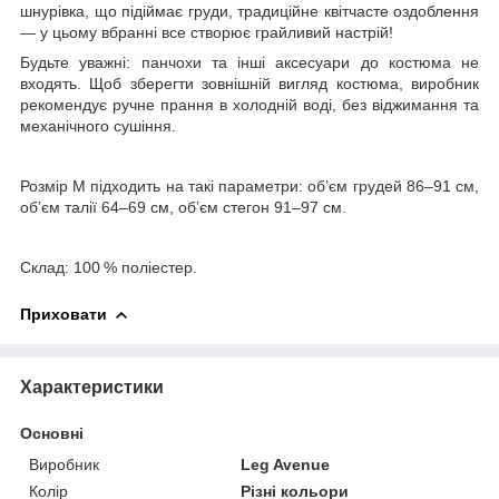
шнурівка, що підіймає груди, традиційне квітчасте оздоблення
— у цьому вбранні все створює грайливий настрій!
Будьте уважні: панчохи та інші аксесуари до костюма не
входять. Щоб зберегти зовнішній вигляд костюма, виробник
рекомендує ручне прання в холодній воді, без віджимання та
механічного сушіння.
Розмір М підходить на такі параметри: об’єм грудей 86–91 см,
об’єм талії 64–69 см, об’єм стегон 91–97 см.
Склад: 100 % поліестер.
Приховати
Характеристики
Основні
Виробник
Leg Avenue
Колір
Різні кольори