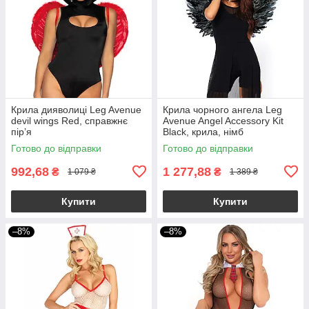
Крила дияволиці Leg Avenue
Крила чорного ангела Leg
devil wings Red, справжнє
Avenue Angel Accessory Kit
пір’я
Black, крила, німб
Готово до відправки
Готово до відправки
992,68
1 277,88
₴
₴
1 079 ₴
1 389 ₴
Купити
Купити
–8%
–8%