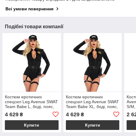
Всі умови повернення
Подібні товари компанії
Костюм еротичних
Костюм еротичних
Кост
спецсил Leg Avenue SWAT
спецсил Leg Avenue SWAT
Aven
Team Babe L, боді, пояс,
Team Babe XL, боді, пояс,
S/M,
підв’язки, іграшкова рація,
підв’язки, іграшкова рація,
крав
4 629
4 629
2 6
₴
₴
кепка
кепка
Купити
Купити