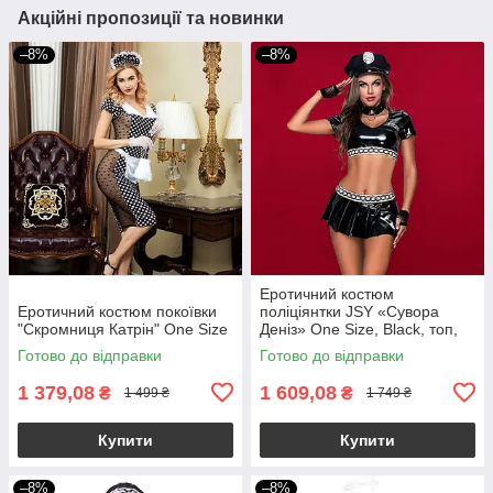
Акційні пропозиції та новинки
–8%
–8%
Еротичний костюм
Еротичний костюм покоївки
поліціянтки JSY «Сувора
"Скромниця Катрін" One Size
Деніз» One Size, Black, топ,
спідниця, рукавички, кашкет
Готово до відправки
Готово до відправки
1 379,08
1 609,08
₴
₴
1 499 ₴
1 749 ₴
Купити
Купити
–8%
–8%