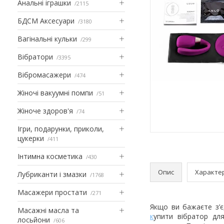
Анальні іграшки
2115
БДСМ Аксесуари
3180
Вагінальні кульки
299
Вібратори
3395
Вібромасажери
474
Жіночі вакуумні помпи
51
Жіноче здоров'я
74
Ігри, подарунки, приколи,
цукерки
411
Інтимна косметика
430
Опис
Характе
Лубриканти і змазки
1768
Масажери простати
271
Якщо ви бажаєте з’
Масажні масла та
к
упити вібратор для
лосьйони
606