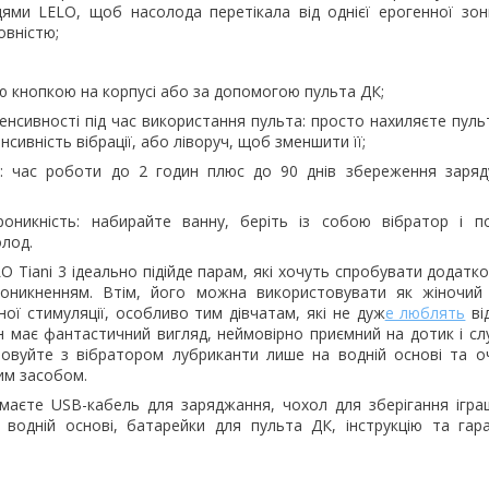
цями LELO, щоб насолода перетікала від однієї ерогенної зон
овністю;
ю кнопкою на корпусі або за допомогою пульта ДК;
енсивності під час використання пульта: просто нахиляєте пуль
сивність вібрації, або ліворуч, щоб зменшити її;
: час роботи до 2 годин плюс до 90 днів збереження заряд
оникність: набирайте ванну, беріть із собою вібратор і п
олод.
O Tiani 3 ідеально підійде парам, які хочуть спробувати додатков
роникненням. Втім, його можна використовувати як жіночий
ної стимуляції, особливо тим дівчатам, які не дуж
е люблять
ві
ін має фантастичний вигляд, неймовірно приємний на дотик і с
товуйте з вібратором лубриканти лише на водній основі та о
им засобом.
маєте USB-кабель для заряджання, чохол для зберігання іграш
водній основі, батарейки для пульта ДК, інструкцію та гара