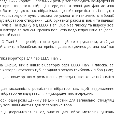
ладенький корпус і невеликий розмір забезпечують комфортні ві
отори створюють вібрації всередині та зовні для фантастичних
роботи здивують вас вібраціями, що ніби перетікають із внутр
Використовуючи пульт, можна регулювати інтенсивність вібраці
ус вібратора створений, щоб рухатися разом із вами та підлаш
м’язів. На відміну від LELO Tiani Duo має плоску та широку зо
ії клітора та вульви. Іграшка повністю водонепроникна та ідеа
еплій ванні.
LO Tiani 3 — це вібратор із дистанційним керуванням, який да
й спектр вібраційних патернів, підлаштовуючись до анатомії в
ики вібратора для пар LELO Tiani 3:
а ширша, ніж в інших вібраторів серії LELO Tiani, і плоска, з
 клітора і статевих губ, зводячи з розуму глибокими вібраціями;
н для комфортного розміщення усередині, шовковистий силік
с дає можливість розмістити вібратор так, щоб задоволенн
 вібратор не відчувався, як чужорідне тіло всередині;
ори: один розміщений у ввідній частині для вагінальної стимуляці
 у зовнішній частині для пестощів клітора;
ації (перемикаються одночасно для обох моторів): унікаль