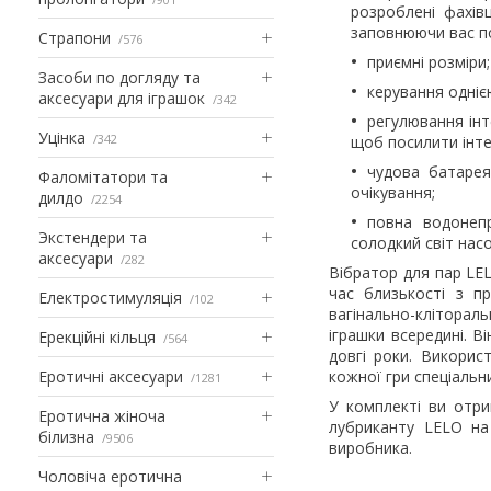
розроблені фахів
заповнюючи вас п
Страпони
576
приємні розміри;
Засоби по догляду та
керування одніє
аксесуари для іграшок
342
регулювання інт
Уцінка
342
щоб посилити інтен
чудова батарея
Фаломітатори та
очікування;
дилдо
2254
повна водонепр
Экстендери та
солодкий світ нас
аксесуари
282
Вібратор для пар LEL
час близькості з п
Електростимуляція
102
вагінально-клітораль
іграшки всередині. В
Ерекційні кільця
564
довгі роки. Викорис
Еротичні аксесуари
кожної гри спеціальн
1281
У комплекті ви отри
Еротична жіноча
лубриканту LELO на 
білизна
9506
виробника.
Чоловіча еротична