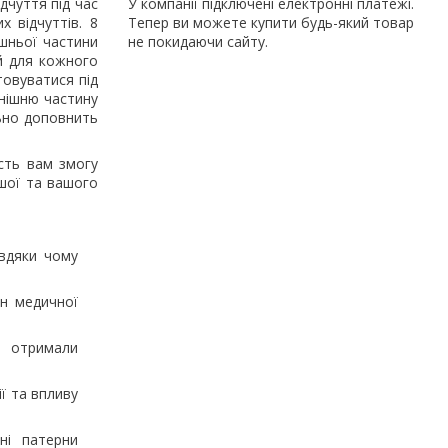
дчуття під час
У компанії підключені електронні платежі.
 відчуттів. 8
Тепер ви можете купити будь-який товар
ішньої частини
не покидаючи сайту.
й для кожного
товуватися під
внішню частину
льно доповнить
сть вам змогу
ашої та вашого
авдяки чому
он медичної
я отримали
ї та впливу
ні патерни