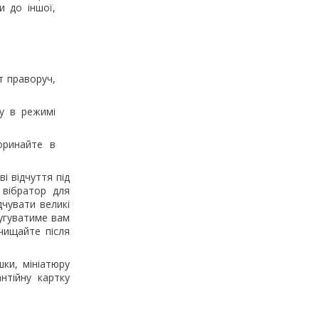
и до іншої,
т праворуч,
у в режимі
оринайте в
і відчуття під
 вібратор для
дчувати великі
лугуватиме вам
чищайте після
ки, мініатюру
нтійну картку