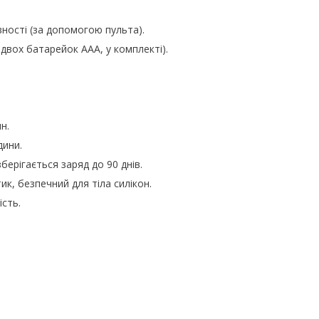
ності (за допомогою пульта).
 двох батарейок ААА, у комплекті).
н.
дини.
берігається заряд до 90 днів.
ик, безпечний для тіла силікон.
сть.