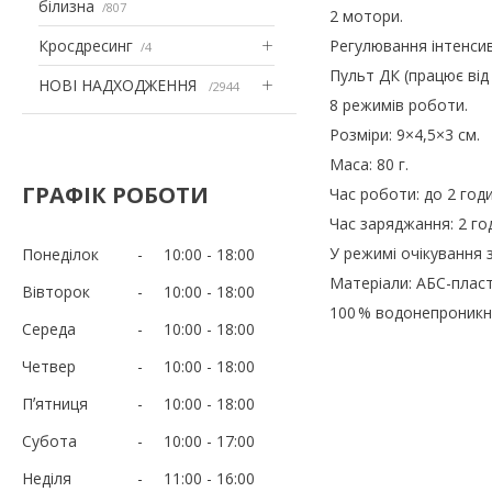
білизна
807
2 мотори.
Кросдресинг
Регулювання інтенсив
4
Пульт ДК (працює від
НОВІ НАДХОДЖЕННЯ
2944
8 режимів роботи.
Розміри: 9×4,5×3 см.
Маса: 80 г.
ГРАФІК РОБОТИ
Час роботи: до 2 годи
Час заряджання: 2 го
У режимі очікування з
Понеділок
10:00
18:00
Матеріали: АБС-пласт
Вівторок
10:00
18:00
100 % водонепроникні
Середа
10:00
18:00
Четвер
10:00
18:00
Пʼятниця
10:00
18:00
Субота
10:00
17:00
Неділя
11:00
16:00