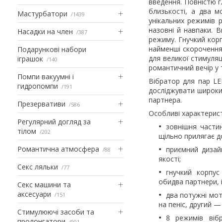
введення. Повністю г
близькості, а два м
Мастурбатори
1439
унікальних режимів 
назовні й навпаки. 
Насадки на член
387
режиму. Гнучкий корп
найменші скорочення 
Подарункові набори
для великої стимуляц
іграшок
140
романтичний вечір у т
Помпи вакуумні і
Вібратор для пар LE
гидропомпи
191
досліджувати широки
партнера.
Презервативи
586
Особливі характерист
Регулярний догляд за
зовнішня частин
тілом
202
щільно прилягає до
Романтична атмосфера
приємний дизай
88
якості;
Секс ляльки
77
гнучкий корпу
обидва партнери, і
Секс машини та
аксесуари
два потужні мот
151
на пеніс, другий —
Стимулюючі засоби та
8 режимів вібр
пролонгатори
901