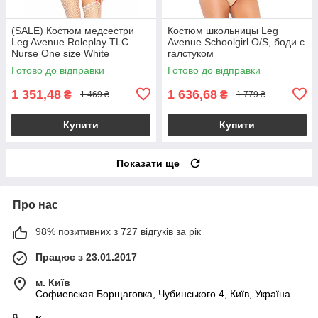
(SALE) Костюм медсестри
Костюм школьницы Leg
Leg Avenue Roleplay TLC
Avenue Schoolgirl O/S, боди с
Nurse One size White
галстуком
Готово до відправки
Готово до відправки
1 351,48
1 636,68
₴
₴
1 469 ₴
1 779 ₴
Купити
Купити
Показати ще
Про нас
98% позитивних з 727 відгуків за рік
Працює з 23.01.2017
м. Київ
Софиевская Борщаговка, Чубинського 4, Київ, Україна