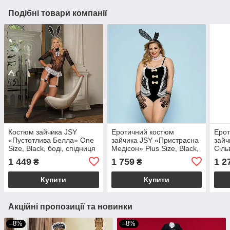
Подібні товари компанії
Костюм зайчика JSY
Еротичний костюм
Ерот
«Пустотлива Белла» One
зайчика JSY «Пристрасна
зайч
Size, Black, боді, спідниця
Медісон» Plus Size, Black,
Сіль
з гартерами, краватка,
боді, вушка, рукавички,
панч
1 449
1 759
1 2
₴
₴
хвіст,
хвіст, ч
Купити
Купити
Акційні пропозиції та новинки
–8%
–8%