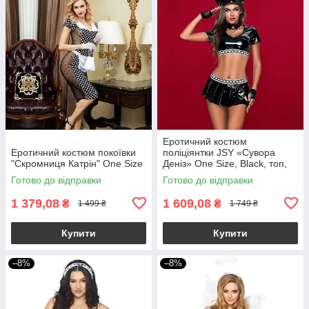
Еротичний костюм
Еротичний костюм покоївки
поліціянтки JSY «Сувора
"Скромниця Катрін" One Size
Деніз» One Size, Black, топ,
спідниця, рукавички, кашкет
Готово до відправки
Готово до відправки
1 379,08
1 609,08
₴
₴
1 499 ₴
1 749 ₴
Купити
Купити
–8%
–8%