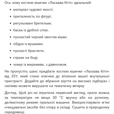
Ось чому костюм кішечки «Ласкава Кітті» ідеальний:
матеріал чудової якості;
приталеність по фігурі;
регульовані бретельки;
баска із дрібної сітки;
пухнастий чорний хвостик кішки;
обідок із вушками;
пухнасті браслети;
стрази на боді;
чокер із мережива, з дзвіночком.
Не пропустіть шанс придбати костюм кішечки «Ласкава Кітті»
від JSY, який стане ключем до втілення вашої внутрішньої
пристрасті. Додайте до вбрання взуття на високих підборах і
сміливо можете вирушати на тематичну вечірку.
Догляд. Щоб річ не втратила первісний вигляд, прати можна
за температури не вище 30 °C вручну або на ручному,
делікатному режимі пральної машини. Використовувати м’які
очищувальні засоби без хлору в складі. Сушити в природному
середовищі.