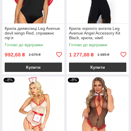
Крила дияволиці Leg Avenue
Крила чорного ангела Leg
devil wings Red, справжнє
Avenue Angel Accessory Kit
пір’я
Black, крила, німб
Готово до відправки
Готово до відправки
992,68
1 277,88
₴
₴
1 079 ₴
1 389 ₴
Купити
Купити
–8%
–8%