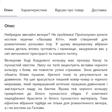
Опис
Характеристики
Відгуки про товар
Доставка
Опис
Набридли звичайні вечори? Не проблема! Пропонуємо купити
костюм кішечки «Ласкава Кітті», який створений для
романтичних рольових ігор
. У
цьому вишуканому вбранні
кожна деталь втілює чуттєвість і таємницю, занурюючи вас у
світ витонченої пристрасті та палкого потягу.
Велюрове боді бордового кольору має прозору баску та
пухнастий хвостик. Увагу на талії акцентують вставки чорного
кольору з боків, які повністю усіяні стразами. Зона декольте
обшита білим пушком, бретелі тонкі та регулюються за
довжиною. На шиї красується пишний комір-чокер із чорного
мережива, який прикрашений котячою іграшкою-дзвіночком і
зав’язується ззаду на бантик. Вушка теж чорного кольору
прикріплені до білого пухнастого обідка. У комплекті
передбачені браслети із білого пухнастого матеріалу. Таке
ефектне вбрання підійде не тільки для романтичного вечора,
а і як костюм на Геловін.