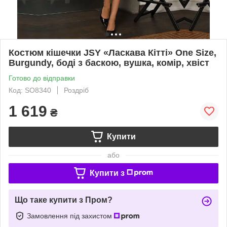
Костюм кішечки JSY «Ласкава Кітті» One Size,
Burgundy, боді з баскою, вушка, комір, хвіст
Готово до відправки
Код: SO8340
Роздріб
1 619
₴
Купити
або
Купити з
Що таке купити з Пром?
Замовлення під захистом