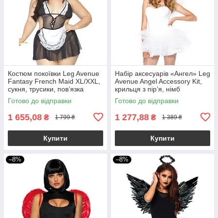
Костюм покоївки Leg Avenue
Набір аксесуарів «Ангел» Leg
Fantasy French Maid XL/XXL,
Avenue Angel Accessory Kit,
сукня, трусики, пов’язка
крильця з пір’я, німб
Готово до відправки
Готово до відправки
1 655,08
1 277,88
₴
₴
1 799 ₴
1 389 ₴
Купити
Купити
–8%
–8%