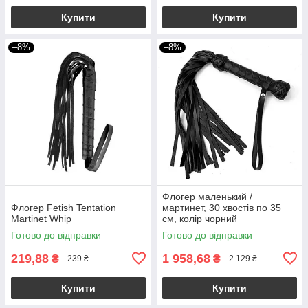
Купити
Купити
–8%
–8%
Флогер маленький /
Флогер Fetish Tentation
мартинет, 30 хвостів по 35
Martinet Whip
см, колір чорний
Готово до відправки
Готово до відправки
219,88
1 958,68
₴
₴
239 ₴
2 129 ₴
Купити
Купити