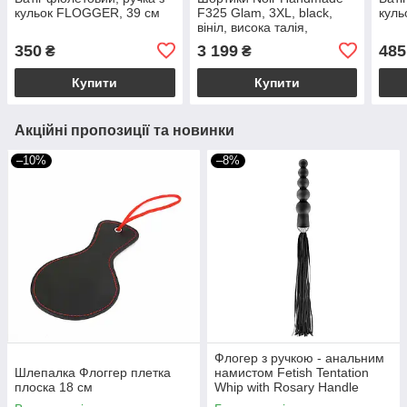
кульок FLOGGER, 39 см
F325 Glam, 3XL, black,
куль
вініл, висока талія,
кріплення для панчіх, з
350
3 199
485
₴
₴
доступом
Купити
Купити
Акційні пропозиції та новинки
–10%
–8%
Флогер з ручкою - анальним
Шлепалка Флоггер плетка
намистом Fetish Tentation
плоска 18 см
Whip with Rosary Handle