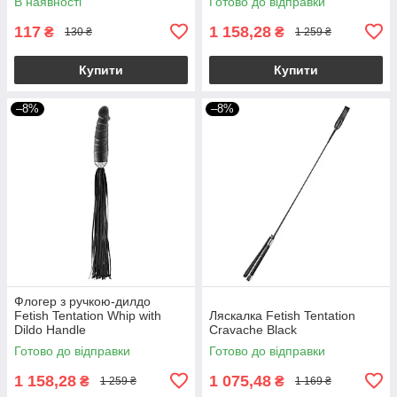
В наявності
Готово до відправки
117
1 158,28
₴
₴
130 ₴
1 259 ₴
Купити
Купити
–8%
–8%
Флогер з ручкою-дилдо
Fetish Tentation Whip with
Ляскалка Fetish Tentation
Dildo Handle
Cravache Black
Готово до відправки
Готово до відправки
1 158,28
1 075,48
₴
₴
1 259 ₴
1 169 ₴