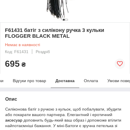
F61431 батіг з силікону ручка 3 кульки
FLOGGER BLACK METAL
Немає в наявності
Код: F61431
Роздріб
695
₴
ки
Відгуки про товар
Доставка
Оплата
Умови пове
Опис
Силіконова батіг з ручкою з кульок, щоб побалувати, збудити
або покарати вашого партнера. Елегантний і еротичний
аксесуар
доповнить будь-який ваш образ і допоможе втілити
найпотаємніші бажання. У міні-Батоги є зручна петелька зі