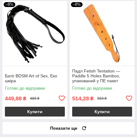
–8%
–8%
Падл Fetish Tentation —
Батіг BDSM Art of Sex, Еко
Paddle 5 Holes Bamboo,
шкіра
упакований у ПЕ пакет
Готово до відправки
Готово до відправки
449,88
514,28
₴
₴
489 ₴
559 ₴
Купити
Купити
Показати ще