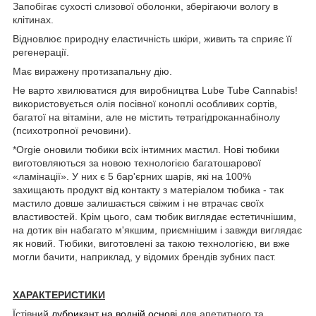
Запобігає сухості слизової оболонки, зберігаючи вологу в
клітинах.
Відновлює природну еластичність шкіри, живить та сприяє її
регенерації.
Має виражену протизапальну дію.
Не варто хвилюватися для виробництва Lube Tube Cannabis!
використовується олія посівної коноплі особливих сортів,
багатої на вітаміни, але не містить тетрагідроканнабінолу
(психотропної речовини).
*Orgie оновили тюбики всіх інтимних мастил. Нові тюбики
виготовляються за новою технологією багатошарової
«ламінації». У них є 5 бар'єрних шарів, які на 100%
захищають продукт від контакту з матеріалом тюбика - так
мастило довше залишається свіжим і не втрачає своїх
властивостей. Крім цього, сам тюбик виглядає естетичнішим,
на дотик він набагато м'якшим, приємнішим і завжди виглядає
як новий. Тюбики, виготовлені за такою технологією, ви вже
могли бачити, наприклад, у відомих брендів зубних паст.
ХАРАКТЕРИСТИКИ
Їстівний
лубрикант на водній основі
для апетитного та