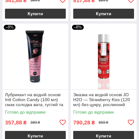
541,88
817,88
₴
₴
589 ₴
889 ₴
Купити
Купити
–8%
–8%
Лубрикант на водній основі
Змазка на водній основі JO
Intt Cotton Candy (100 мл)
H2O — Strawberry Kiss (120
смак солодка вата, густий та
мл) без цукру, рослинний
ковзний
гліцерин
Готово до відправки
Готово до відправки
357,88
790,28
₴
₴
389 ₴
859 ₴
Купити
Купити