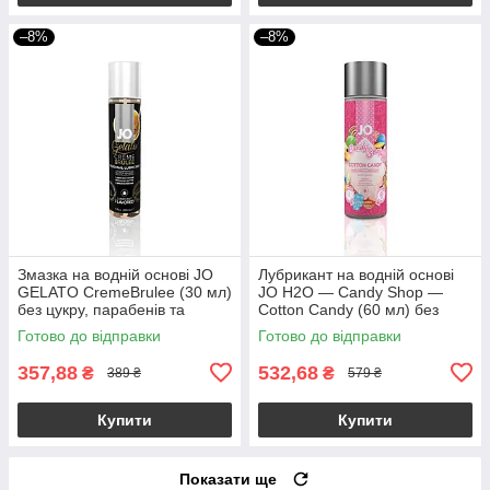
–8%
–8%
Змазка на водній основі JO
Лубрикант на водній основі
GELATO CremeBrulee (30 мл)
JO H2O — Candy Shop —
без цукру, парабенів та
Cotton Candy (60 мл) без
пропіленгліколю
цукру та парабенів
Готово до відправки
Готово до відправки
357,88
532,68
₴
₴
389 ₴
579 ₴
Купити
Купити
Показати ще