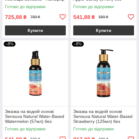
Mango Smoothie 125 мл
гліцерину та парабенів
Готово до відправки
Готово до відправки
725,88
541,88
₴
₴
789 ₴
589 ₴
Купити
Купити
–8%
–8%
Змазка на водній основі
Змазка на водній основі
Sensuva Natural Water-Based
Sensuva Natural Water-Based
Watermelon (57мл) без
Strawberry (125мл) без
гліцерину та парабенів
гліцерину та парабенів
Готово до відправки
Готово до відправки