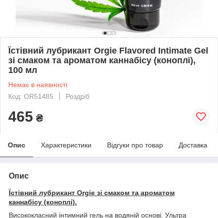
Їстівний лубрикант Orgie Flavored Intimate Gel
зі смаком та ароматом каннабісу (коноплі),
100 мл
Немає в наявності
Код: OR51485
Роздріб
465
₴
Опис
Характеристики
Відгуки про товар
Доставка
Опис
Їстівний лубрикант Orgie зі смаком та ароматом
каннабісу (коноплі).
Висококласний інтимний гель на водяній основі. Ультра