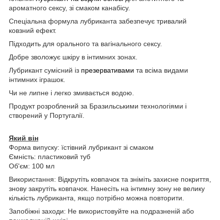
ароматного сексу, зі смаком канабісу.
Спеціальна формула лубриканта забезпечує тривалий
ковзний ефект.
Підходить для орального та вагінального сексу.
Добре зволожує шкіру в інтимних зонах.
Лубрикант сумісний із
презервативами
та всіма видами
інтимних іграшок.
Чи не липне і легко змивається водою.
Продукт розроблений за Бразильськими технологіями і
створений у Португалії.
Який він
Форма випуску: їстівний лубрикант зі смаком
Ємність: пластиковий туб
Об'єм: 100 мл
Використання: Відкрутіть ковпачок та зніміть захисне покриття,
знову закрутіть ковпачок. Нанесіть на інтимну зону не велику
кількість лубриканта, якщо потрібно можна повторити.
Запобіжні заходи: Не використовуйте на подразненій або