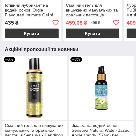
Їстівний лубрикант на
Смачний гель для
Лубр
водній основі Orgie
вишуканих мануальних та
TUB
Flavoured Intimate Gel зі
оральних пестощів
мл з
смаком "Цукрова Вата",
Sensuva — Handipop
водн
435
459,08
409
₴
₴
499 ₴
100 мл
Strawberry (59 мл)
сма
Купити
Купити
Акційні пропозиції та новинки
–8%
–8%
Смачний гель для вишуканих
Змазка на водній основі
мануальних та оральних
Sensuva Natural Water-Based
пестощів Sensuva - Handipop
Apple Candy (57мл) без