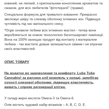
ковзний, не липкий, з оригінальним конопляним ароматом та
смаком, для всіх любителів "фітотерапії" (травки).
Спеціальна формула для тривалого ковзання. Прекрасно
зволожує шкіру та слизову оболонку інтимних зон. Підвищує
чутливість під час вагінального сексу.
*Orgie оновили тюбики всіх інтимних мастил - тепер вони
виробляються за новою технологією багатошарової ламінації.
Вона на 100% захищає продукт від контакту з матеріалом
тюбика - так мастило довше залишається свіжим і не втрачає
своїх властивостей.
ОПИС ТОВАРУ
На додаток до задоволення та комфорту, Lube Tube
Cannabis! за рахунок олії конопель у складі, запобігає
сухості слизової оболонки, підвищує еластичність,
живить і сприяє регенерації клітин.
У складі жирні кислоти Омега-3 та Омега-6.
Олія містить чудовий набір вітамінів – А, B, C, D, E.