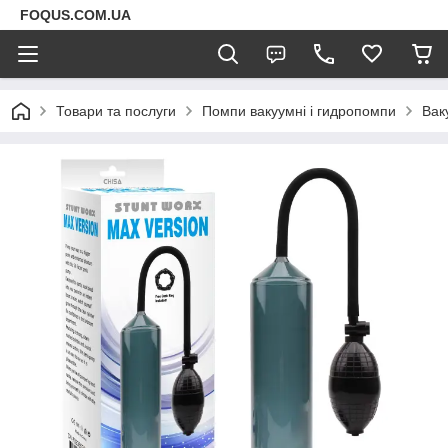
FOQUS.COM.UA
Товари та послуги
Помпи вакуумні і гидропомпи
Вак