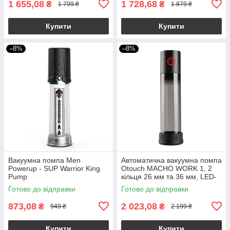
1 655,08
1 728,68
₴
₴
1 799 ₴
1 879 ₴
Купити
Купити
–8%
–8%
Вакуумна помпа Men
Автоматична вакуумна помпа
Powerup - SUP Warrior King
Otouch MACHO WORK 1, 2
Pump
кільця 26 мм та 36 мм, LED-
індикатор, до 20 см
Готово до відправки
Готово до відправки
873,08
2 023,08
₴
₴
949 ₴
2 199 ₴
Купити
Купити