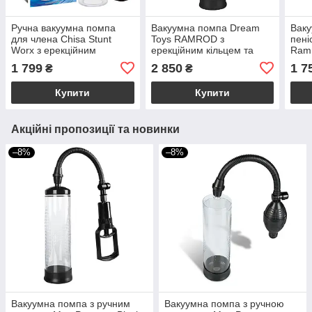
Ручна вакуумна помпа
Вакуумна помпа Dream
Ваку
для члена Chisa Stunt
Toys RAMROD з
пені
Worx з ерекційним
ерекційним кільцем та
Ramr
кільцем, прозора
насадкою, чорний-
з ер
1 799
2 850
1 7
₴
₴
прозорий
Купити
Купити
Акційні пропозиції та новинки
–8%
–8%
Вакуумна помпа з ручним
Вакуумна помпа з ручною