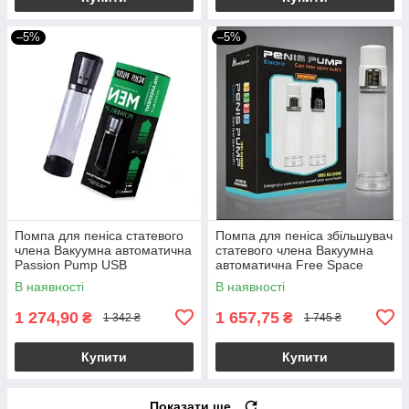
–5%
–5%
Помпа для пеніса статевого
Помпа для пеніса збільшувач
члена Вакуумна автоматична
статевого члена Вакуумна
Passion Pump USB
автоматична Free Space
В наявності
В наявності
1 274,90
1 657,75
₴
₴
1 342 ₴
1 745 ₴
Купити
Купити
Показати ще