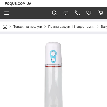
FOQUS.COM.UA
Товари та послуги
Помпи вакуумні і гидропомпи
Вак