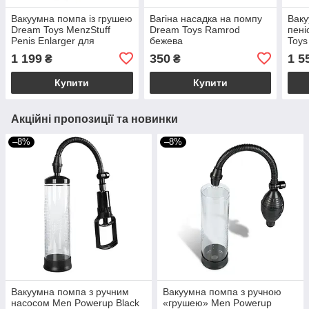
Вакуумна помпа із грушею
Вагіна насадка на помпу
Ваку
Dream Toys MenzStuff
Dream Toys Ramrod
пені
Penis Enlarger для
бежева
Toys
збільшення пеніса, синя
кіль
1 199
350
1 5
₴
₴
нас
Купити
Купити
Акційні пропозиції та новинки
–8%
–8%
Вакуумна помпа з ручним
Вакуумна помпа з ручною
насосом Men Powerup Black
«грушею» Men Powerup