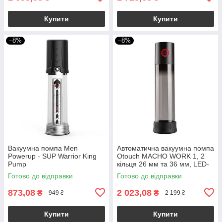
Купити
Купити
–8%
–8%
Вакуумна помпа Men
Автоматична вакуумна помпа
Powerup - SUP Warrior King
Otouch MACHO WORK 1, 2
Pump
кільця 26 мм та 36 мм, LED-
індикатор, до 20 см
Готово до відправки
Готово до відправки
873,08
2 023,08
₴
₴
949 ₴
2 199 ₴
Купити
Купити