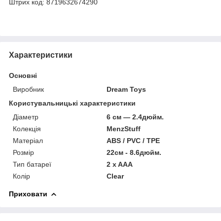
Штрих код: 8719632674290
Характеристики
Основні
Виробник
Dream Toys
Користувальницькі характеристики
Діаметр
6 см — 2.4дюйм.
Колекція
MenzStuff
Матеріал
ABS / PVC / TPE
Розмір
22см - 8.6дюйм.
Тип батареї
2 x AAA
Колір
Clear
Приховати