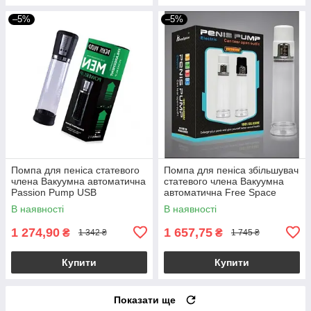
–5%
–5%
Помпа для пеніса статевого
Помпа для пеніса збільшувач
члена Вакуумна автоматична
статевого члена Вакуумна
Passion Pump USB
автоматична Free Space
В наявності
В наявності
1 274,90
1 657,75
₴
₴
1 342 ₴
1 745 ₴
Купити
Купити
Показати ще