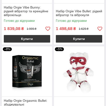
Набір Orgie Vibe Bunny:
рідкий вібратор та ерекційне
Набір Orgie Vibe Bullet: рідкий
віброкільце
вібратор та віброкуля
Готово до відправки
Готово до відправки
1 839,08
1 498,68
₴
₴
1 999 ₴
1 629 ₴
Купити
Купити
–8%
–5%
Набір Orgie Orgasmic Bullet:
збуджувальні