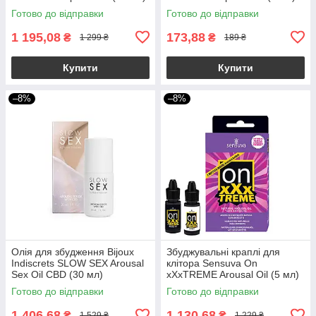
Готово до відправки
Готово до відправки
1 195,08
173,88
₴
₴
1 299 ₴
189 ₴
Купити
Купити
–8%
–8%
Олія для збудження Bijoux
Збуджувальні краплі для
Indiscrets SLOW SEX Arousal
клітора Sensuva On
Sex Oil CBD (30 мл)
xXxTREME Arousal Oil (5 мл)
with Antidote (5 мл) + антидот
Готово до відправки
Готово до відправки
1 406,68
1 130,68
₴
₴
1 529 ₴
1 229 ₴