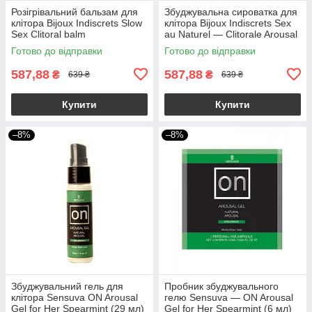
Розігрівальний бальзам для
Збуджувальна сироватка для
клітора Bijoux Indiscrets Slow
клітора Bijoux Indiscrets Sex
Sex Clitoral balm
au Naturel — Clitorale Arousal
Serum
Готово до відправки
Готово до відправки
587,88
587,88
₴
₴
639 ₴
639 ₴
Купити
Купити
–8%
–8%
Збуджувальний гель для
Пробник збуджувального
клітора Sensuva ON Arousal
гелю Sensuva — ON Arousal
Gel for Her Spearmint (29 мл)
Gel for Her Spearmint (6 мл)