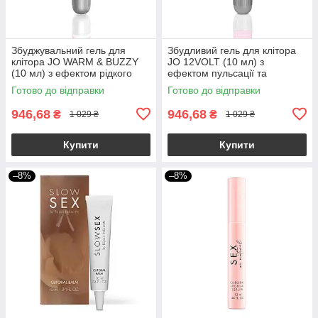
Збуджувальний гель для
Збудливий гель для клітора
клітора JO WARM & BUZZY
JO 12VOLT (10 мл) з
(10 мл) з ефектом рідкого
ефектом пульсації та
вібратора
розігріву
Готово до відправки
Готово до відправки
946,68
946,68
₴
₴
1 029 ₴
1 029 ₴
Купити
Купити
–8%
–8%