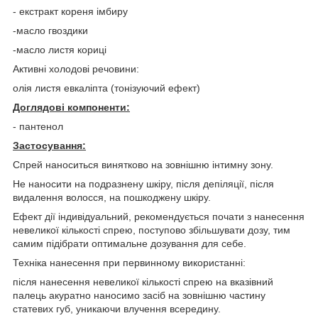
- екстракт кореня імбиру
-масло гвоздики
-масло листя кориці
Активні холодові речовини:
олія листя евкаліпта (тонізуючий ефект)
Доглядові компоненти:
- пантенол
Застосування:
Спрей наноситься винятково на зовнішню інтимну зону.
Не наносити на подразнену шкіру, після депіляції, після
видалення волосся, на пошкоджену шкіру.
Ефект дії індивідуальний, рекомендується почати з нанесення
невеликої кількості спрею, поступово збільшувати дозу, тим
самим підібрати оптимальне дозування для себе.
Техніка нанесення при первинному використанні:
після нанесення невеликої кількості спрею на вказівний
палець акуратно наносимо засіб на зовнішню частину
статевих губ, уникаючи влучення всередину.