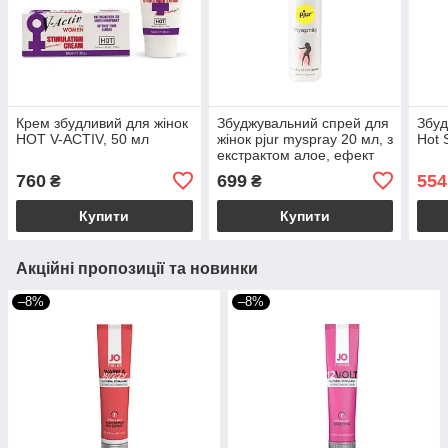
Крем збудливий для жінок
Збуджувальний спрей для
Збуд
HOT V-ACTIV, 50 мл
жінок pjur myspray 20 мл, з
Hot 
екстрактом алое, ефект
поколювання
760
699
554
₴
₴
Купити
Купити
Акційні пропозиції та новинки
–8%
–8%