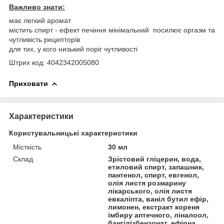
Важливо знати:
має легкий аромат
містить спирт - ефект печіння мінімальний посилює оргазм та
чутливість рецепторів
для тих, у кого низький поріг чутливості
Штрих код: 4042342005080
Приховати
Характеристики
Користувальницькі характеристики
Місткість
30 мл
Склад
Зрістовий гліцерин, вода,
етиловий спирт, запашник,
пантенол, спирт, евгенол,
олія листя розмарину
лікарського, олія листя
евкаліпта, ваніл бутил ефір,
лимонен, екстракт кореня
імбиру аптечного, ліналоол,
бангілізбензонат, ефірна