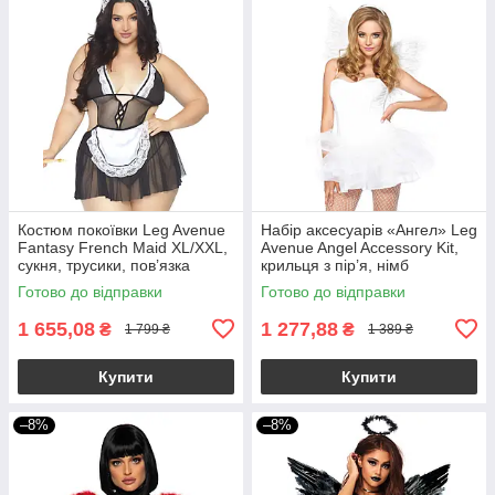
Костюм покоївки Leg Avenue
Набір аксесуарів «Ангел» Leg
Fantasy French Maid XL/XXL,
Avenue Angel Accessory Kit,
сукня, трусики, пов’язка
крильця з пір’я, німб
Готово до відправки
Готово до відправки
1 655,08
1 277,88
₴
₴
1 799 ₴
1 389 ₴
Купити
Купити
–8%
–8%