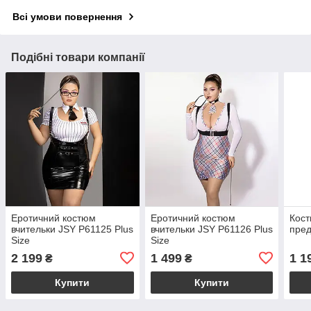
Всі умови повернення
Подібні товари компанії
Еротичний костюм
Еротичний костюм
Кост
вчительки JSY P61125 Plus
вчительки JSY P61126 Plus
пред
Size
Size
2 199
1 499
1 1
₴
₴
Купити
Купити