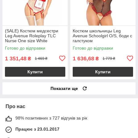
(SALE) Костюм медсестри
Костюм школьницы Leg
Leg Avenue Roleplay TLC
Avenue Schoolgirl O/S, боди с
Nurse One size White
галстуком
Готово до відправки
Готово до відправки
1 351,48
1 636,68
₴
₴
1 469 ₴
1 779 ₴
Купити
Купити
Показати ще
Про нас
98% позитивних з 727 відгуків за рік
Працює з 23.01.2017