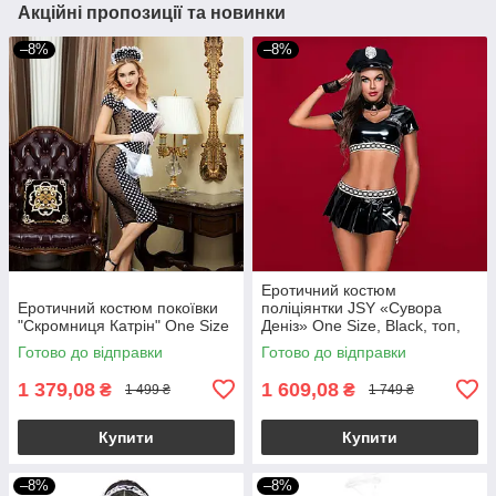
Акційні пропозиції та новинки
–8%
–8%
Еротичний костюм
Еротичний костюм покоївки
поліціянтки JSY «Сувора
"Скромниця Катрін" One Size
Деніз» One Size, Black, топ,
спідниця, рукавички, кашкет
Готово до відправки
Готово до відправки
1 379,08
1 609,08
₴
₴
1 499 ₴
1 749 ₴
Купити
Купити
–8%
–8%