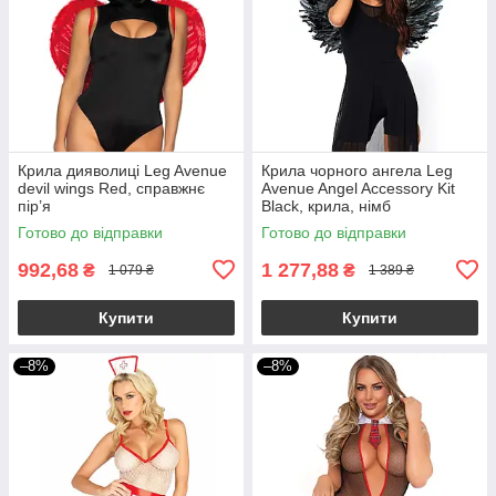
Крила дияволиці Leg Avenue
Крила чорного ангела Leg
devil wings Red, справжнє
Avenue Angel Accessory Kit
пір’я
Black, крила, німб
Готово до відправки
Готово до відправки
992,68
1 277,88
₴
₴
1 079 ₴
1 389 ₴
Купити
Купити
–8%
–8%